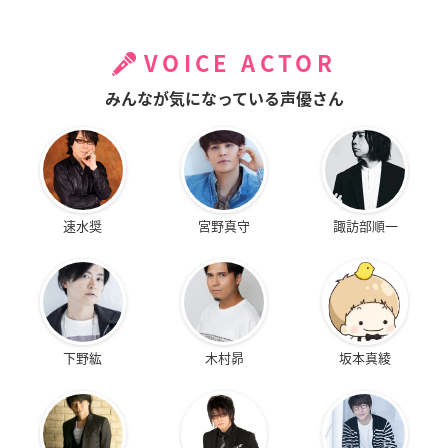
VOICE ACTOR
みんなが気になっている声優さん
速水奨
宮野真守
諏訪部順一
下野紘
木村昴
坂本真綾