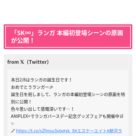
「SK∞」ランガ 本編初登場シーンの原画
が公開！
本日2/8はランガの誕生日です！
おめでとうランガー🎉
誕生日を祝しまして、ランガの本編初登場シーンの原画を特
別に公開！
色々思い出して感慨深いです…！
ANIPLEX+でランガバースデー記念グッズフェアも開催中🛒
✨
🔗
https://t.co/sZfmsuSvtx
#sk_8
#エスケーエイト
#馳河ラ