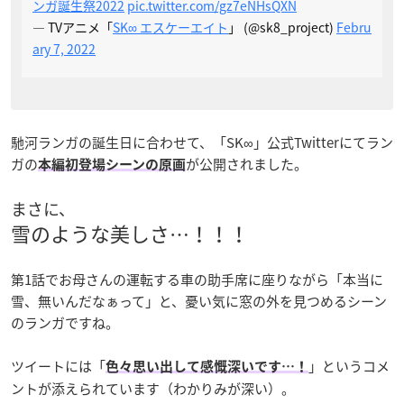
ンガ誕生祭2022
pic.twitter.com/gz7eNHsQXN
— TVアニメ「
SK∞ エスケーエイト
」 (@sk8_project)
Febru
ary 7, 2022
馳河ランガの誕生日に合わせて、「SK∞」公式Twitterにてラン
ガの
が公開されました。
本編初登場シーンの原画
まさに、
雪のような美しさ…！！！
第1話でお母さんの運転する車の助手席に座りながら「本当に
雪、無いんだなぁって」と、憂い気に窓の外を見つめるシーン
のランガですね。
ツイートには「
」というコメ
色々思い出して感慨深いです…！
ントが添えられています（わかりみが深い）。