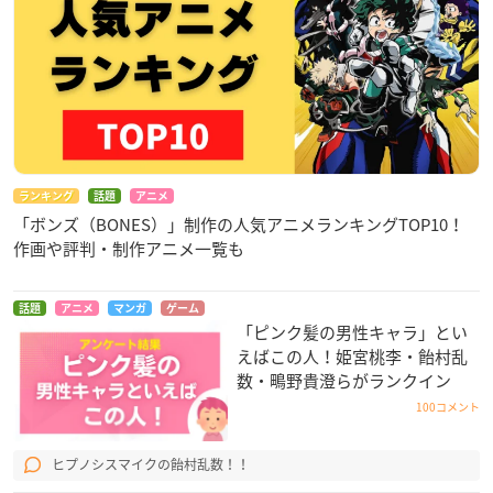
ランキング
話題
アニメ
「ボンズ（BONES）」制作の人気アニメランキングTOP10！
作画や評判・制作アニメ一覧も
話題
アニメ
マンガ
ゲーム
「ピンク髪の男性キャラ」とい
えばこの人！姫宮桃李・飴村乱
数・鴫野貴澄らがランクイン
100コメント
ヒプノシスマイクの飴村乱数！！