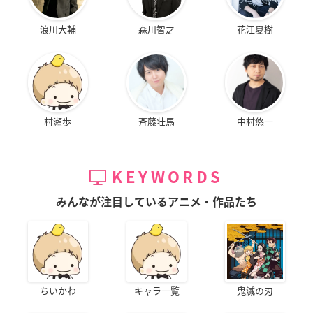
浪川大輔
森川智之
花江夏樹
村瀬歩
斉藤壮馬
中村悠一
KEYWORDS
みんなが注目しているアニメ・作品たち
ちいかわ
キャラ一覧
鬼滅の刃