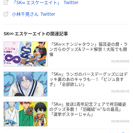
「SK∞ エスケーエイト」 Twitter
小林千晃さん Twitter
SK∞ エスケーエイトの関連記事
「SK∞×ナンジャタウン」猫耳姿の暦・ラ
ンガらのグッズ&フード解禁！大阪でも開
催
2022年3月08日
「SK∞」ランガのバースデーグッズにはデ
ッキ裏のあのキャラも…！「ビジュ良す
ぎ」「全部欲しい」
2022年2月07日
「SK∞」放送1周年記念フェアで袴羽織姿
のグッズ多数！「羽織紐“∞”なの最高」
「選挙ポスターじゃん」
2022年2月04日