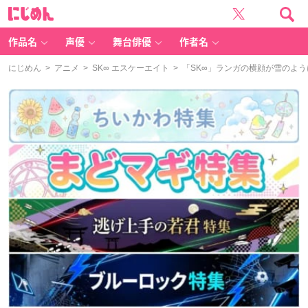
に
じ
め
ん
作品名
声優
舞台俳優
作者名
にじめん
>
アニメ
>
SK∞ エスケーエイト
> 「SK∞」ランガの横顔が雪のよ