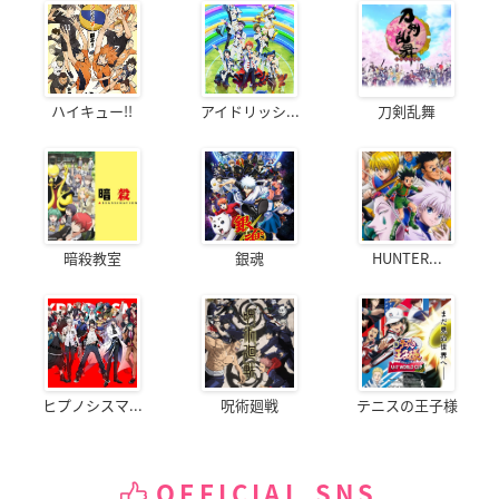
ハイキュー!!
アイドリッシ...
刀剣乱舞
暗殺教室
銀魂
HUNTER...
ヒプノシスマ...
呪術廻戦
テニスの王子様
OFFICIAL SNS