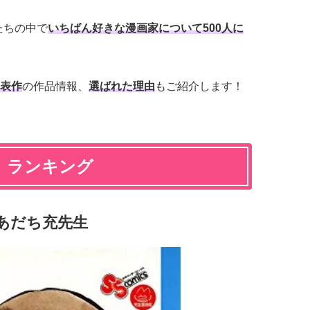
たちの中で
いちばん好きな漫画家について500人に
表作
の作品情報、
選ばれた理由
もご紹介します！
」ランキング
あだち充先生