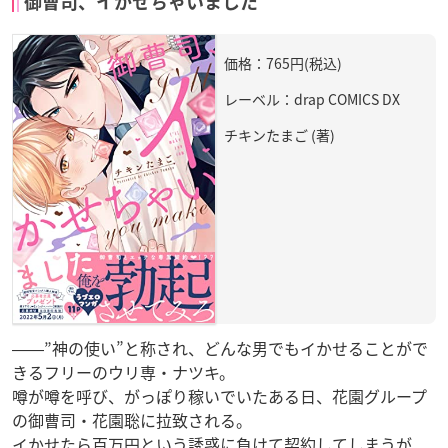
御曹司、イかせちゃいました
価格：765円(税込)
レーベル：drap COMICS DX
チキンたまご (著)
――”神の使い”と称され、どんな男でもイかせることがで
きるフリーのウリ専・ナツキ。
噂が噂を呼び、がっぽり稼いでいたある日、花園グループ
の御曹司・花園聡に拉致される。
イかせたら百万円という誘惑に負けて契約してしまうが、