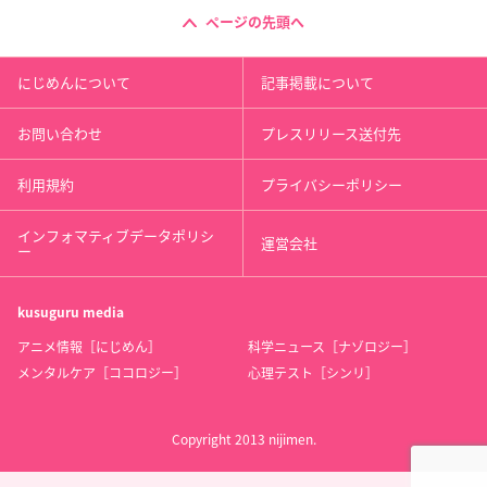
ページの先頭へ
にじめんについて
記事掲載について
お問い合わせ
プレスリリース送付先
利用規約
プライバシーポリシー
インフォマティブデータポリシ
運営会社
ー
kusuguru
media
アニメ情報［にじめん］
科学ニュース［ナゾロジー］
メンタルケア［ココロジー］
心理テスト［シンリ］
Copyright 2013 nijimen.