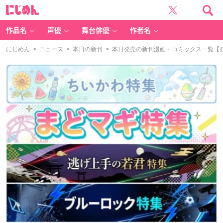
に
じ
め
ん
作品名
声優
舞台俳優
作者名
にじめん
>
ニュース
>
本日の新刊
> 本日発売の新刊漫画・コミックス一覧【発売