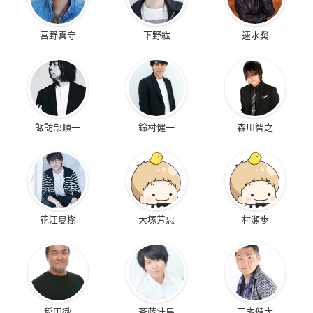
宮野真守
下野紘
速水奨
諏訪部順一
鈴村健一
森川智之
花江夏樹
大塚芳忠
村瀬歩
稲田徹
斉藤壮馬
三宅健太