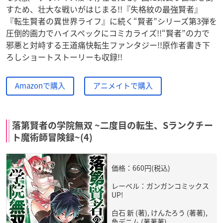
すため、壮大な戦いがはじまる!!『失格紋の最強賢者』
『転生賢者の異世界ライフ』に続く“賢者”シリーズ第3弾を
圧倒的画力でハイスペックにコミカライズ!!“賢者”の力で
邪悪と対峙する王道痛快転生ファンタジー!!原作者書き下
ろしショートストーリーも収録!!
Amazonで購入
アニメイトで購入
落第賢者の学院無双 ~二度目の転生、Sランクチー
ト魔術師冒険録~(4)
価格：660円(税込)
レーベル：ガンガンコミックス
UP!
白石 新 (著), けんたろう (著著),
魚デニム (著著著)