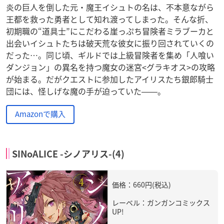
炎の巨人を倒した元・魔王イシュトの名は、不本意ながら
王都を救った勇者として知れ渡ってしまった。そんな折、
初期職の“道具士”にこだわる崖っぷち冒険者ミラブーカと
出会いイシュトたちは破天荒な彼女に振り回されていくの
だった…。同じ頃、ギルドでは上級冒険者を集め「人喰い
ダンジョン」の異名を持つ魔女の迷宮<グラキオス>の攻略
が始まる。だがクエストに参加したアイリスたち銀郎騎士
団には、怪しげな魔の手が迫っていた――。
Amazonで購入
SINoALICE -シノアリス-(4)
価格：660円(税込)
レーベル：ガンガンコミックス
UP!