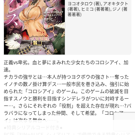
ヨコオタロウ (著), アオキタクト
(著著), ヒミコ (著著著), ジノ (著
著著著)
正義vs卑劣。血と夢にまみれた少女たちのコロシアイ、加
速。
チカラの強サとは…本人が持つヨクボウの強さト…奪った
イノチの数ノ掛け算デス…一般市民を巻き込み、強引に始
められた「コロシアイ」のゲーム。このゲームの破滅を目
指すスノウと勝利を目指すシンデレラがついに対峙するー
ー…。さらにそれぞれの「役割」を超えた存在が現れ…?バ
ラバラになってしまった仲間、そして希望。「コロシア
イ」は次なる舞台へ……。
●特典シリアルコード付き●
PC版『SINoALICE -シノアリス-』で使用できる特典シリア