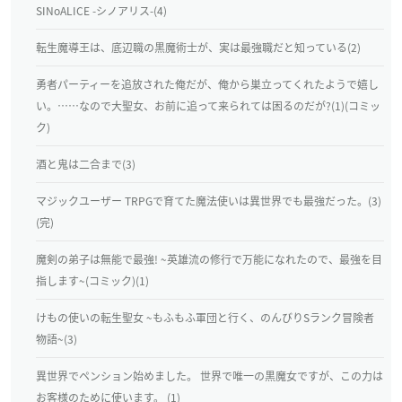
SINoALICE -シノアリス-(4)
転生魔導王は、底辺職の黒魔術士が、実は最強職だと知っている(2)
勇者パーティーを追放された俺だが、俺から巣立ってくれたようで嬉し
い。……なので大聖女、お前に追って来られては困るのだが?(1)(コミッ
ク)
酒と鬼は二合まで(3)
マジックユーザー TRPGで育てた魔法使いは異世界でも最強だった。(3)
(完)
魔剣の弟子は無能で最強! ~英雄流の修行で万能になれたので、最強を目
指します~(コミック)(1)
けもの使いの転生聖女 ~もふもふ軍団と行く、のんびりSランク冒険者
物語~(3)
異世界でペンション始めました。 世界で唯一の黒魔女ですが、この力は
お客様のために使います。 (1)