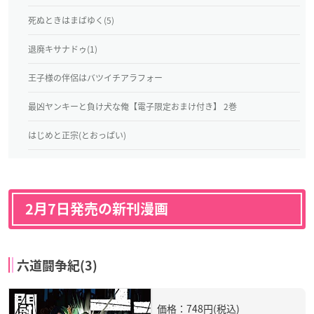
死ぬときはまばゆく(5)
退廃キサナドゥ(1)
王子様の伴侶はバツイチアラフォー
最凶ヤンキーと負け犬な俺【電子限定おまけ付き】 2巻
はじめと正宗(とおっぱい)
2月7日発売の新刊漫画
六道闘争紀(3)
価格：748円(税込)