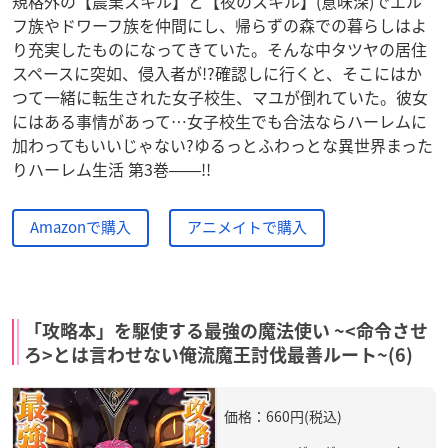
規格外の【農業スキル】と【夜のスキル】(意味深)でエル
フ族やドワーフ族を仲間にし、帰らずの森での暮らしはよ
り充実したものになってきていた。そんな中タツヤの居住
スペースに突如、侵入者が!?確認しに行くと、そこにはか
つて一緒に転生された女子校生、マユが倒れていた。彼女
にはある事情があって…女子校生でも合法ならハーレムに
加わってもいいじゃない?ゆるっとふわっとな異世界まった
りハーレム生活 第3巻――!!
Amazonで購入
アニメイトで購入
「攻略本」を駆使する最強の魔法使い ~<命令させ
ろ>とは言わせない俺流魔王討伐最善ルート~(6)
価格：660円(税込)