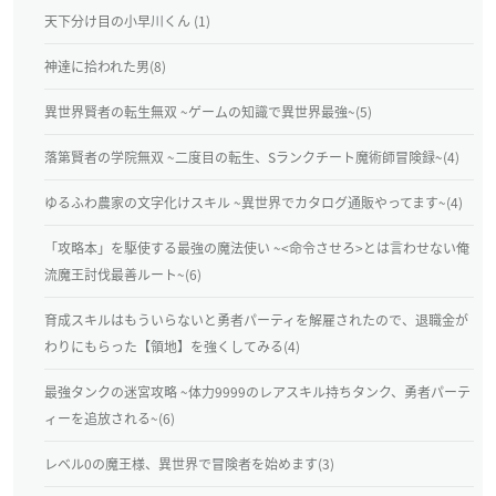
天下分け目の小早川くん (1)
神達に拾われた男(8)
異世界賢者の転生無双 ~ゲームの知識で異世界最強~(5)
落第賢者の学院無双 ~二度目の転生、Sランクチート魔術師冒険録~(4)
ゆるふわ農家の文字化けスキル ~異世界でカタログ通販やってます~(4)
「攻略本」を駆使する最強の魔法使い ~<命令させろ>とは言わせない俺
流魔王討伐最善ルート~(6)
育成スキルはもういらないと勇者パーティを解雇されたので、退職金が
わりにもらった【領地】を強くしてみる(4)
最強タンクの迷宮攻略 ~体力9999のレアスキル持ちタンク、勇者パーテ
ィーを追放される~(6)
レベル0の魔王様、異世界で冒険者を始めます(3)