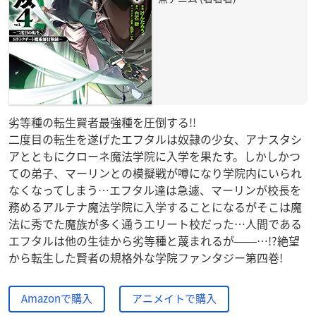
劣等種の転生賢者最強種を圧倒する!!
二度目の転生を遂げたエフタルは奴隷の少女、アナスタシ
アとともにクローネ魔法学院に入学を果たす。しかしかつ
ての弟子、マーリンとの模擬戦が噂になり学院内にいられ
なくなってしまう…エフタル達は急遽、マーリンが校長を
務めるアルテナ魔法学院に入学することになるがそこは魔
法に秀でた魔族が多く通うエリート校だった…人間である
エフタルは他の生徒から劣等種と蔑まれるが――…!?絶望
から転生した賢者の規格外な学院ファンタジー第四巻!
Amazonで購入
アニメイトで購入