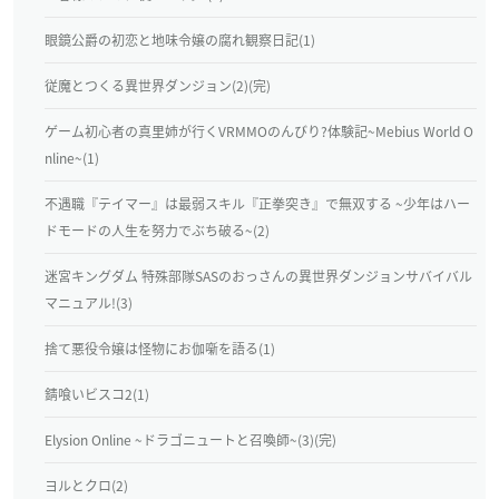
眼鏡公爵の初恋と地味令嬢の腐れ観察日記(1)
従魔とつくる異世界ダンジョン(2)(完)
ゲーム初心者の真里姉が行くVRMMOのんびり?体験記~Mebius World O
nline~(1)
不遇職『テイマー』は最弱スキル『正拳突き』で無双する ~少年はハー
ドモードの人生を努力でぶち破る~(2)
迷宮キングダム 特殊部隊SASのおっさんの異世界ダンジョンサバイバル
マニュアル!(3)
捨て悪役令嬢は怪物にお伽噺を語る(1)
錆喰いビスコ2(1)
Elysion Online ~ドラゴニュートと召喚師~(3)(完)
ヨルとクロ(2)