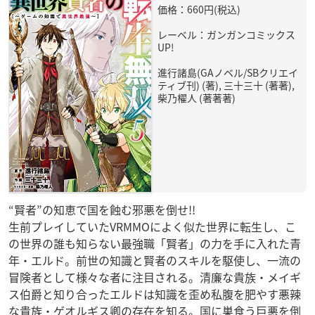
価格：660円(税込)
レーベル：ガンガンコミックス
UP!
進行諸島(GAノベル/SBクリエイ
ティブ刊) (著), 三十三十 (著著),
柴乃櫂人 (著著著)
“賢者”の知恵で国を蝕む邪悪を倒せ!!
生前プレイしていたVRMMOによく似た世界に転生し、こ
の世界の誰も知らない最強職「賢者」の力を手に入れた青
年・エルド。前世の知識と賢者のスキルを駆使し、一流の
冒険者として様々な者に注目される。清廉な貴族・メイギ
ス伯爵と知り合ったエルドは知識を歪め私腹を肥やす悪辣
な貴族・ゲオルギス卿の存在を知る。国に巣食う巨悪を倒