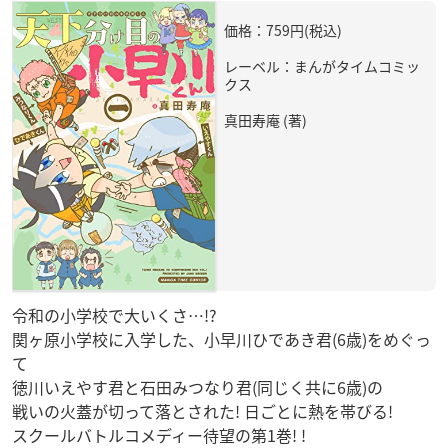
価格：759円(税込)
レーベル：まんがタイムコミッ
クス
真田寿庵 (著)
令和の小学校で大いくさ…!?
関ヶ原小学校に入学した、小早川ひであき君(6歳)をめぐっ
て
徳川いえやす君と石田みつなり君(同じく共に6歳)の
戦いの火蓋が切って落とされた! 日ごとに熱を帯びる!
スクールバトルコメディー待望の第1巻! !