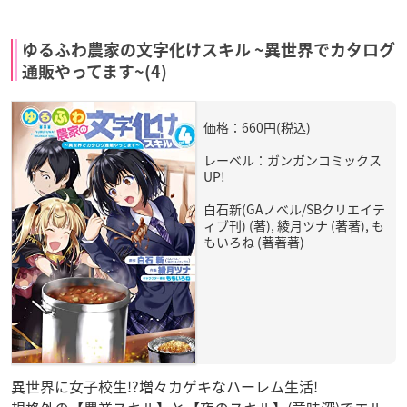
ゆるふわ農家の文字化けスキル ~異世界でカタログ
通販やってます~(4)
価格：660円(税込)
レーベル：ガンガンコミックス
UP!
白石新(GAノベル/SBクリエイテ
ィブ刊) (著), 綾月ツナ (著著), も
もいろね (著著著)
異世界に女子校生!?増々カゲキなハーレム生活!