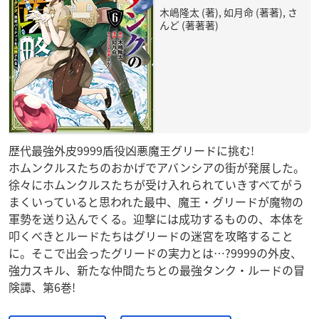
木嶋隆太 (著), 如月命 (著著), さ
んど (著著著)
歴代最強外皮9999盾役凶悪魔王グリードに挑む!
ホムンクルスたちのおかげでアバンシアの街が発展した。
徐々にホムンクルスたちが受け入れられていきすべてがう
まくいっていると思われた最中、魔王・グリードが魔物の
軍勢を送り込んでくる。迎撃には成功するものの、本体を
叩くべきとルードたちはグリードの迷宮を攻略すること
に。そこで出会ったグリードの実力とは…?9999の外皮、
強力スキル、新たな仲間たちとの最強タンク・ルードの冒
険譚、第6巻!