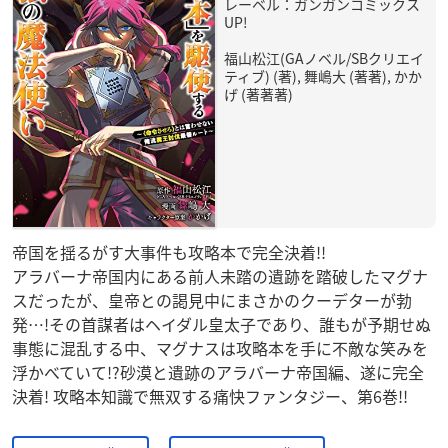
レーベル：ガンガンコミックス
UP!
福山松江(GAノベル/SBクリエイ
ティブ) (著), 舞嶋大 (著著), かか
げ (著著著)
帝国を揺るがす大事件も攻略本で完全決着!!
アラバーナ帝国内にある前人未踏の遺跡を踏破したマグナ
スだったが、皇帝との謁見中にまさかのクーデターが勃
発…!その首謀者はヘイダル皇太子であり、誰もが予期せぬ
事態に混乱する中、マグナスは攻略本を手に不敵な笑みを
浮かべていて!?砂漠と遺跡のアラバーナ帝国編、遂に完全
決着! 攻略本知識で無双する痛快ファンタジー、第6巻!!