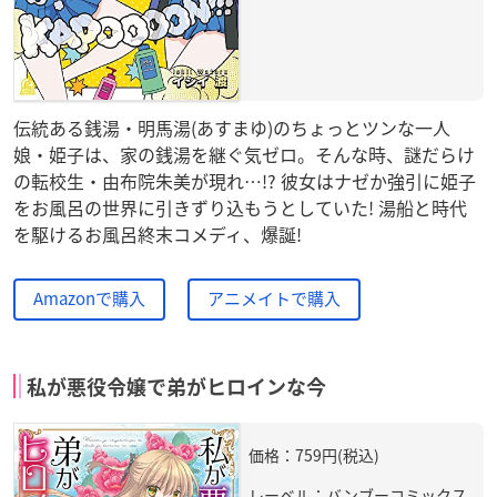
伝統ある銭湯・明馬湯(あすまゆ)のちょっとツンな一人
娘・姫子は、家の銭湯を継ぐ気ゼロ。そんな時、謎だらけ
の転校生・由布院朱美が現れ…!? 彼女はナゼか強引に姫子
をお風呂の世界に引きずり込もうとしていた! 湯船と時代
を駆けるお風呂終末コメディ、爆誕!
Amazonで購入
アニメイトで購入
私が悪役令嬢で弟がヒロインな今
価格：759円(税込)
レーベル：バンブーコミックス