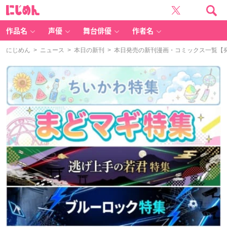
に
じ
め
ん
作品名
声優
舞台俳優
作者名
にじめん
>
ニュース
>
本日の新刊
> 本日発売の新刊漫画・コミックス一覧【発売