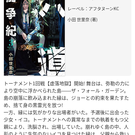
レーベル：アフタヌーンKC
小田 世里奈 (著)
トーナメント1回戦【虚落地獄】開始! 舞台は、弥勒の力に
より空中に浮かべられた島――ザ・フォール・ガーデン。
島の崩落に飲み込まれた縁は、ジョーとの約束を果たすた
め、捨て身の黒雷光を放つ!
一方、縁には気がかりな出場者がいた。予選後に出会った
少女・イコ。トーナメントへの異常なまでの執着をもつ父
親により、洗脳され、出場していた。崩れゆく島の中、人
形のように生気のないイコを見つけた縁は、父親から救い