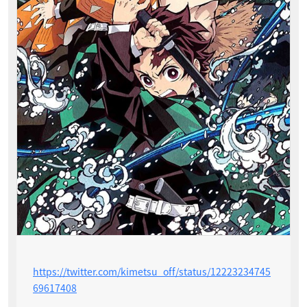
https://twitter.com/kimetsu_off/status/12223234745
69617408