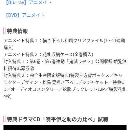
【Blu-ray】アニメイト
【DVD】アニメイト
特典情報
アニメイト特典１：描き下ろし和風クリアファイル(7～11連動
購入)
アニメイト特典２：花札収納ケース(全巻購入)
封入特典１：第6巻・第7巻連動『鬼滅ラヂヲ』公開収録 観覧無
料招待応募券②
封入特典２：完全生産限定版特典(特製三方背ボックス／キャ
ラクターデザイン・松島 晃描き下ろしデジジャケット／特典C
D／オーディオコメンタリー／蛇腹ブックレット12P／特製花札
4枚)
特典ドラマCD「嘴平伊之助の力比べ」試聴