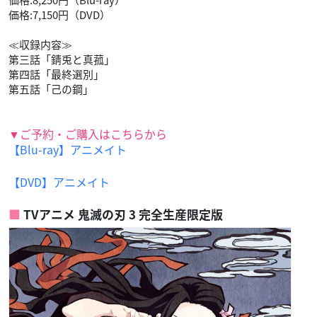
価格:8,250円（Blu-ray）
価格:7,150円（DVD）
≪収録内容≫
第三話「錆兎と真菰」
第四話「最終選別」
第五話「己の鋼」
▼ご予約・ご購入はこちらから
【Blu-ray】アニメイト
【DVD】アニメイト
TVアニメ 鬼滅の刃 3 完全生産限定版