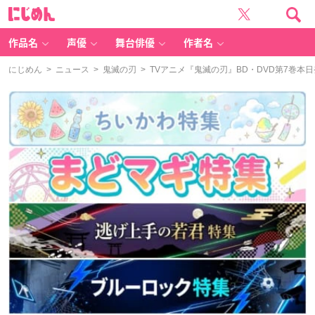
に
じ
め
ん
作品名
声優
舞台俳優
作者名
にじめん
>
ニュース
>
鬼滅の刃
> TVアニメ『鬼滅の刃』BD・DVD第7巻