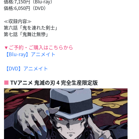
価格:7,150円（Blu-ray）
価格:6,050円（DVD）
≪収録内容≫
第六話「鬼を連れた剣士」
第七話「鬼舞辻無慘」
▼ご予約・ご購入はこちらから
【Blu-ray】アニメイト
【DVD】アニメイト
TVアニメ 鬼滅の刃 4 完全生産限定版