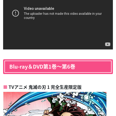
Blu-ray＆DVD第1巻〜第6巻
TVアニメ 鬼滅の刃 1 完全生産限定版