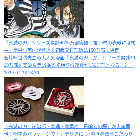
『鬼滅の刃』シリーズ累計4000万部突破！第19巻の表紙には蛇
柱・伊黒小芭内が登場＆初版発行部数は150万部に決定
吾峠呼世晴先生の大人気漫画『鬼滅の刃』が、シリーズ累計40
00万部を突破＆第19巻の初版発行部数が150万部となること…
2020-01-28 18:30
『鬼滅の刃』炭治郎・善逸・義勇の「日輪刀の鐔」が忠実再
現！桐箱のパッケージでインテリアにも♪重厚感漂うこだわり