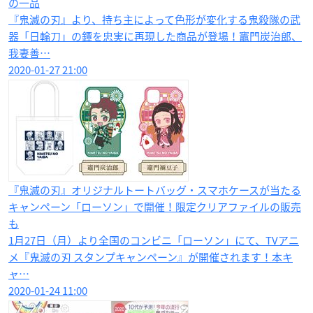
の一品
『鬼滅の刃』より、持ち主によって色形が変化する鬼殺隊の武
器「日輪刀」の鐔を忠実に再現した商品が登場！竈門炭治郎、
我妻善…
2020-01-27 21:00
『鬼滅の刃』オリジナルトートバッグ・スマホケースが当たる
キャンペーン「ローソン」で開催！限定クリアファイルの販売
も
1月27日（月）より全国のコンビニ「ローソン」にて、TVアニ
メ『鬼滅の刃 スタンプキャンペーン』が開催されます！本キ
ャ…
2020-01-24 11:00