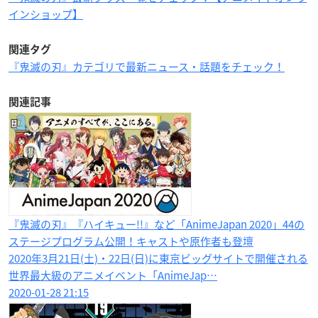
インショップ】
関連タグ
『鬼滅の刃』カテゴリで最新ニュース・話題をチェック！
関連記事
『鬼滅の刃』『ハイキュー!!』など「AnimeJapan 2020」44の
ステージプログラム公開！キャストや原作者も登壇
2020年3月21日(土)・22日(日)に東京ビッグサイトで開催される
世界最大級のアニメイベント「AnimeJap…
2020-01-28 21:15