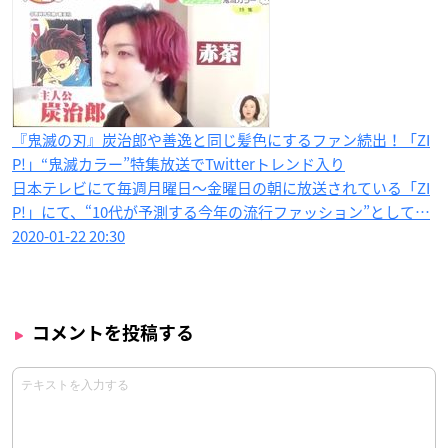
『鬼滅の刃』炭治郎や善逸と同じ髪色にするファン続出！「ZI
P!」“鬼滅カラー”特集放送でTwitterトレンド入り
日本テレビにて毎週月曜日～金曜日の朝に放送されている「ZI
P!」にて、“10代が予測する今年の流行ファッション”として…
2020-01-22 20:30
コメントを投稿する