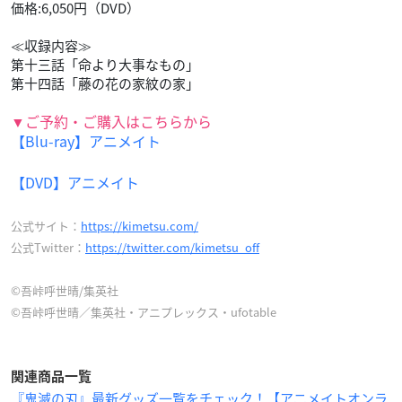
価格:6,050円（DVD）
≪収録内容≫
第十三話「命より大事なもの」
第十四話「藤の花の家紋の家」
▼ご予約・ご購入はこちらから
【Blu-ray】アニメイト
【DVD】アニメイト
公式サイト：
https://kimetsu.com/
公式Twitter：
https://twitter.com/kimetsu_off
©吾峠呼世晴/集英社
©吾峠呼世晴／集英社・アニプレックス・ufotable
関連商品一覧
『鬼滅の刃』最新グッズ一覧をチェック！【アニメイトオンラ