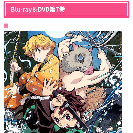
Blu-ray＆DVD第7巻