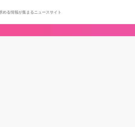
求める情報が集まるニュースサイト