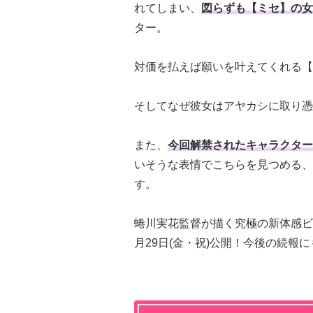
れてしまい、
図らずも【ミセ】の女
ター。
対価を払えば願いを叶えてくれる【
そしてなぜ彼女はアヤカシに取り憑
また、
今回解禁されたキャラクター
いそうな表情でこちらを見つめる、
す。
蜷川実花監督が描く究極の新体感ビジ
月29日(金・祝)公開！今後の続報