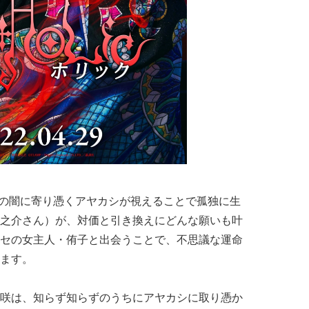
の闇に寄り憑くアヤカシが視えることで孤独に生
之介さん）が、対価と引き換えにどんな願いも叶
セの女主人・侑子と出会うことで、不思議な運命
ます。
咲は、知らず知らずのうちにアヤカシに取り憑か