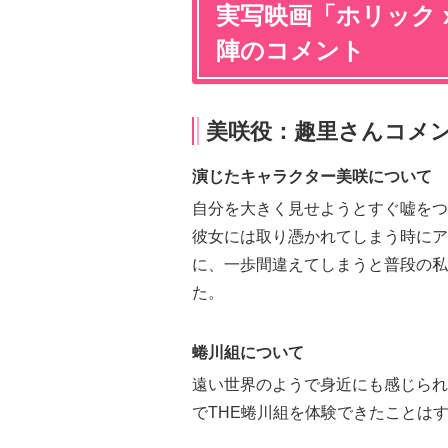
実写映画「ホリック x
陣のコメント
美咲役：趣里さんコメ
演じたキャラクター美咲について
自分を大きく見せようとすぐ嘘をつ
彼女には取り憑かれてしまう時にア
に、一歩間違えてしまうと普段の私
た。
蜷川組について
遠い世界のようで身近にも感じられ
でTHE蜷川組を体験できたことは