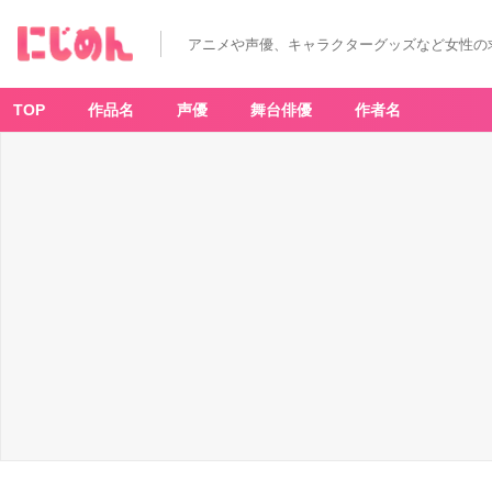
アニメや声優、キャラクターグッズなど女性の
TOP
作品名
声優
舞台俳優
作者名