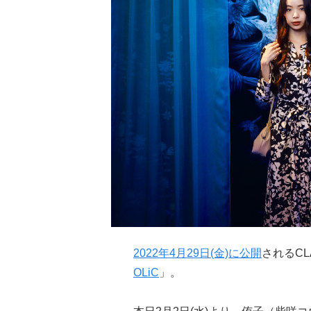
2022年4月29日(金)に公開
されるC
OLiC
」。