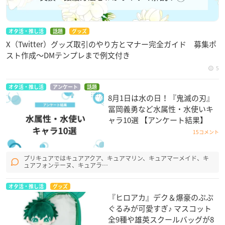
オタ活・推し活
話題
グッズ
X（Twitter）グッズ取引のやり方とマナー完全ガイド 募集ポ
スト作成〜DMテンプレまで例文付き
5
オタ活・推し活
アンケート
話題
8月1日は水の日！『鬼滅の刃』
冨岡義勇など水属性・水使いキ
ャラ10選 【アンケート結果】
15コメント
プリキュアではキュアアクア、キュアマリン、キュアマーメイド、キ
ュアフォンテーヌ、キュアラ…
オタ活・推し活
グッズ
『ヒロアカ』デク＆爆豪のぷぷ
ぐるみが可愛すぎ♪ マスコット
全9種や雄英スクールバッグが8