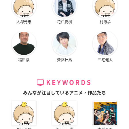
大塚芳忠
花江夏樹
村瀬歩
稲田徹
斉藤壮馬
三宅健太
KEYWORDS
みんなが注目しているアニメ・作品たち