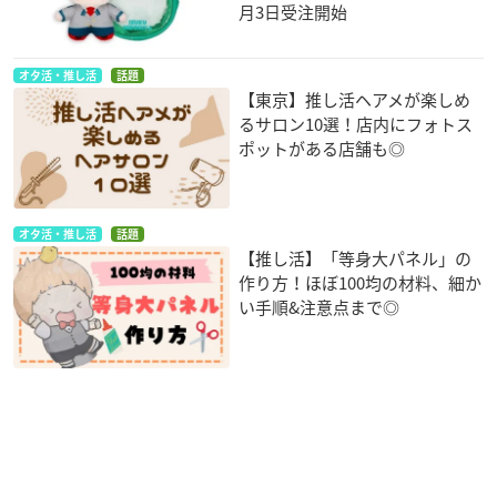
月3日受注開始
オタ活・推し活
話題
【東京】推し活ヘアメが楽しめ
るサロン10選！店内にフォトス
ポットがある店舗も◎
オタ活・推し活
話題
【推し活】「等身大パネル」の
作り方！ほぼ100均の材料、細か
い手順&注意点まで◎