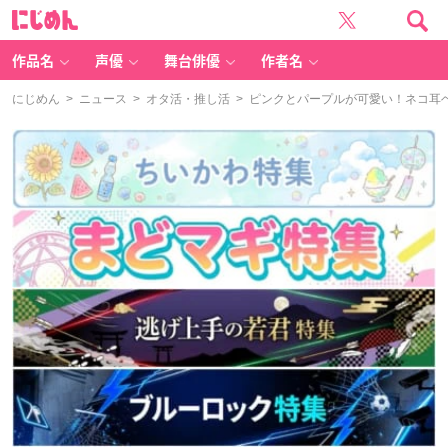
に
じ
め
ん
作品名
声優
舞台俳優
作者名
にじめん
>
ニュース
>
オタ活・推し活
> ピンクとパープルが可愛い！ネコ耳