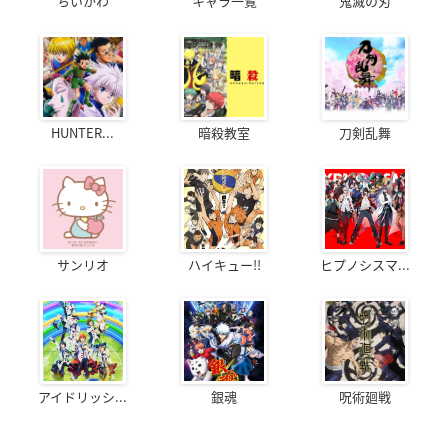
ちいかわ
キャラ一覧
鬼滅の刃
HUNTER...
暗殺教室
刀剣乱舞
サンリオ
ハイキュー!!
ヒプノシスマ...
アイドリッシ...
銀魂
呪術廻戦