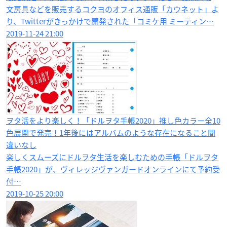
文房具などを販売するコクヨのオフィス通販「カウネット」よ
り、Twitterがきっかけで開発された「コミケ用 ミーティン…
2019-11-24 21:00
ヲタ活をより楽しく！「ドルヲタ手帳2020」推し色カラー全10
色展開で発売！1年後にはアルバムのような存在になること間
違いなし
楽しくスムーズにドルヲタ生活を楽しむための手帳「ドルヲタ
手帳2020」が、ヴィレッジヴァンガードオンラインにて予約受
付…
2019-10-25 20:00