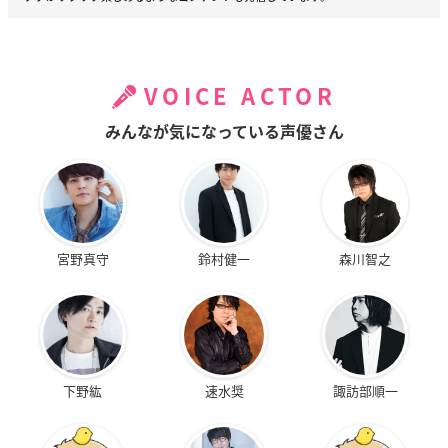
VOICE ACTOR
みんなが気になっている声優さん
宮野真守
鈴村健一
森川智之
下野紘
速水奨
諏訪部順一