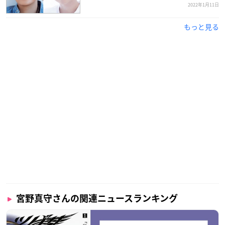
2022年1月11日
もっと見る
【スタッフ】
作：中島かずき
演出：いのうえひでのり
【出演者】
福士蒼汰
松雪泰子
髙嶋政宏
粟根まこと
木村了
清水葉月
宮野真守さんの関連ニュースランキング
宮野真守 ほか
※敬称略