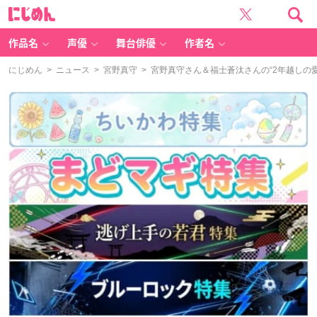
に
じ
め
ん
作品名
声優
舞台俳優
作者名
にじめん
>
ニュース
>
宮野真守
> 宮野真守さん＆福士蒼汰さんの“2年越しの