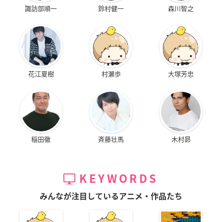
諏訪部順一
鈴村健一
森川智之
花江夏樹
村瀬歩
大塚芳忠
稲田徹
斉藤壮馬
木村昴
KEYWORDS
みんなが注目しているアニメ・作品たち