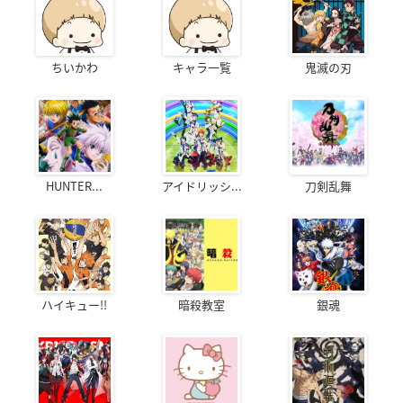
ちいかわ
キャラ一覧
鬼滅の刃
HUNTER...
アイドリッシ...
刀剣乱舞
ハイキュー!!
暗殺教室
銀魂