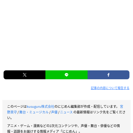
記事の内容について報告する
このページは
kusuguru株式会社
のにじめん編集部が作成・配信しています。
宮
野真守
/
舞台・ミュージカル
/
声優
/
ニュース
の最新情報はリンク先をご覧くださ
い。
アニメ・ゲーム・漫画などの2次元コンテンツや、声優・舞台・俳優などの情
報・話題をお届けする情報メディア「にじめん」。