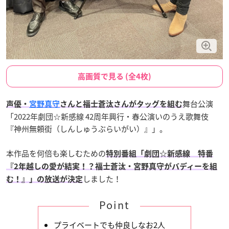
高画質で見る (全4枚)
舞台公演
声優・
宮野真守
さんと福士蒼汰さんがタッグを組む
「2022年劇団☆新感線 42周年興行・春公演いのうえ歌舞伎
『神州無頼街（しんしゅうぶらいがい）』」。
本作品を何倍も楽しむための
特別番組「劇団☆新感線 特番
『2年越しの愛が結実！？福士蒼汰・宮野真守がバディーを組
しました！
む！』」の放送が決定
Point
プライベートでも仲良しなお2人