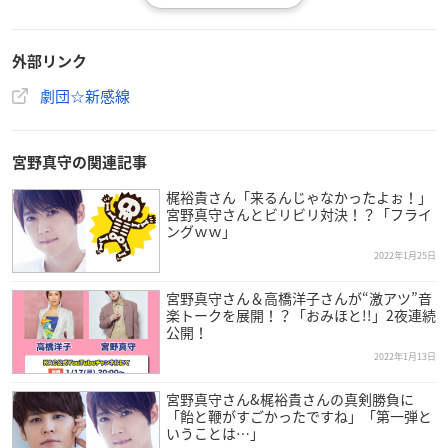
宮野真守
松雪泰子
外部リンク
髙嶋政宏
いのうえひでのり
劇団☆新感線
古川昌希（ABCアナウンサー）
※敬称略
宮野真守の関連記事
梶裕貴さん「来るんじゃなかったよぉ！」
宮野真守さんとビリビリ対決！？「フライ
ングｗｗ」
公演概要
2022年1月25日
宮野真守さん＆高橋洋子さんが“激アツ”音
2022年劇団☆新感線 42周年興行・春公演いのうえ
楽トークを展開！？「おみほと!!」2夜連続
歌舞伎「神州無頼街」
公開！
2022年1月13日
宮野真守さん&梶裕貴さんの真剣勝負に
「飴と鞭がすごかったですね」「第一弾と
いうことは…」