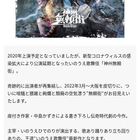
2020年上演予定となっていましたが、新型コロナウィルスの感
染拡大により公演延期となったいのうえ歌舞伎「神州無頼
街」。
奇跡的に出演者が再集結し、2022年3月～大阪を皮切りに、つ
いに喧騒と猥雑と絢爛と頽廃の空気漂う“無頼街”がお目見えい
たします。
座付き作家・中島かずきによる書き下ろし伝奇時代劇の今作。
主宰・いのうえひでのりが演出する、歌あり踊りあり立ち回り
ありの、王道“いのうえ歌舞伎”最新作となります。