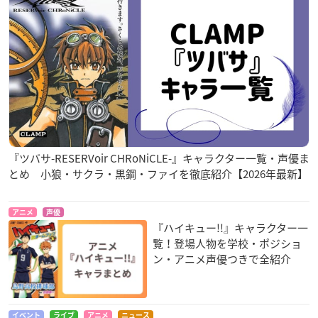
【大阪公演】
2022年3月17日(木)～29日(火)
会場：オリックス劇場
料金：S 席 15,800 円 A 席 7,800 円 ヤングチケット 2,200 円
チケット発売日：2022年1月30日（日）AM10:00
主催：ABCテレビ／サンライズプロモーション大阪／キョード
ー大阪
協力：ABCラジオ
後援：FM802／FM COCOLO
『ツバサ-RESERVoir CHRoNiCLE-』キャラクター一覧・声優ま
とめ 小狼・サクラ・黒鋼・ファイを徹底紹介【2026年最新】
【静岡公演】
2022年4⽉9⽇(土)〜12⽇(⽕)
アニメ
声優
会場：富士市文化会館ロゼシアター 大ホール
『ハイキュー!!』キャラクター一
料⾦：S 席 14,800 円 A 席 11,800 円 ヤングチケット 2,200 円
覧！登場人物を学校・ポジショ
チケット発売⽇：2022年1⽉30⽇（⽇）AM10:00
ン・アニメ声優つきで全紹介
主催：サンライズプロモーション⼤阪／キョードー大阪／サン
ライズプロモーション北陸
静岡朝日テレビ／サンデーフォークプロモーション
イベント
ライブ
アニメ
ニュース