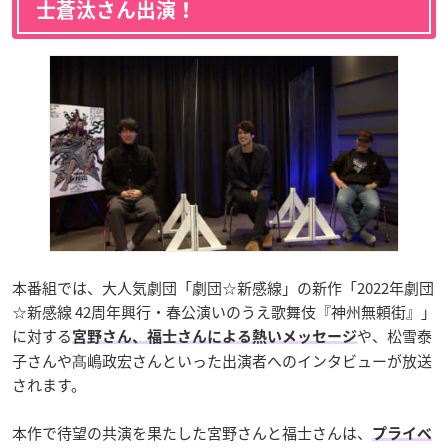
士蒼汰さん出演！
本番組では、大人気劇団「劇団☆新感線」の新作「2022年劇団
☆新感線 42周年興行・春公演いのうえ歌舞伎『神州無頼街』」
に対する
や、松雪泰
宮野さん、福士さんによる熱いメッセージ
子さんや髙嶋政宏さんといった出演者へのインタビューが放送
されます。
本作で待望の共演を果たした宮野さんと福士さんは、
プライベ