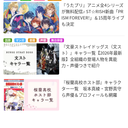
共催：公益財団法人富士市文化振興財団
『うたプリ』アニメ全4シリーズ
後援：K-mix
が無料配信♪ ST☆RISH新曲「PR
協賛：納得住宅工房
ISM FOREVER!」＆15周年ライブ
も決定
話題
マンガ
書籍
声優
舞台俳優
『文豪ストレイドッグス（文ス
ト）』キャラ一覧【2026年最新
版】全組織の登場人物を異能
力・声優つきで紹介
『桜蘭高校ホスト部』キャラク
ター一覧 坂本真綾・宮野真守
ら声優＆プロフィールも網羅