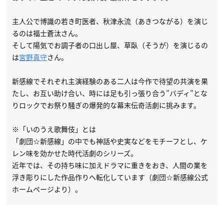
主人公で博識の若き町医者、秋津永流（あきつながる）を演じ
るのは福士蒼汰さん。
そして陽気でお調子者の口出し屋、草臥（そうが）を演じるの
は
宮野真守
さん。
新感線でそれぞれ主演経験のある二人は今作で待望の共演を果
たし、お互い助け合い、時には足も引っ張り合う”バディ”とな
りロックでお祭り騒ぎの爆発的な幕末伝奇活劇に挑みます。
※「いのうえ歌舞伎」とは
「劇団☆新感線」の中でも神話や史実などをモチーフとし、ケ
レン味を効かせた時代活劇のシリーズ。
近年では、その持ち味に加えドラマに重きをおき、人間の業を
浮き彫りにした作品作りへ転化しています（劇団☆新感線公式
ホームページより）。