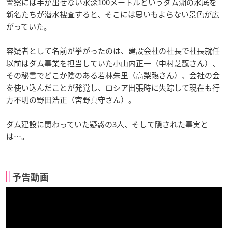
警察には手が出せない水深100メートルというダム湖の水底を
新名たちが潜水捜査すると、そこには思いもよらない景色が広
がっていた。
容疑者として名前が挙がったのは、建設会社の社長で社長就任
以前はダム事業を担当していた小山内正一（中村芝翫さん）、
その秘書でどこか陰のある若林朱里（高梨臨さん）、会社の金
を使い込んだことが発覚し、ロシア出張時に失踪して現在も行
方不明の野田浩正（宮野真守さん）。
ダム建設に関わっていた疑惑の3人、そして隠された事実と
は…。
予告動画