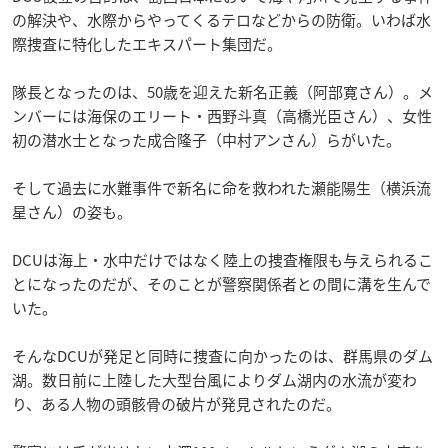
の解決や、水際からやってくるテロなどからの防衛。いわば水
際捜査に特化したエキスパート集団だ。
隊長となったのは、50歳を迎えた新名正義（阿部寛さん）。メ
ンバーには海保のエリート・西野斗真（高橋光臣さん）、女性
初の潜水士となった成合隆子（中村アンさん）らがいた。
そして過去に水難事件で新名に命を救われた瀬能陽生（横浜流
星さん）の姿も。
DCUは海上・水中だけではなく陸上の捜査権限も与えられるこ
とになったのだが、そのことが警察関係者との間に溝を生んで
いた。
そんなDCUが発足と同時に捜査に向かったのは、群馬県のダム
湖。数日前に上陸した大型台風によりダム湖内の水流が変わ
り、ある人物の頭骸骨の破片が発見されたのだ。