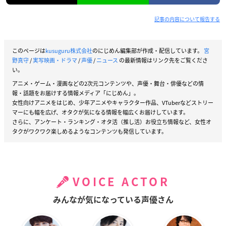
記事の内容について報告する
このページは
kusuguru株式会社
のにじめん編集部が作成・配信しています。
宮
野真守
/
実写映画・ドラマ
/
声優
/
ニュース
の最新情報はリンク先をご覧くださ
い。
アニメ・ゲーム・漫画などの2次元コンテンツや、声優・舞台・俳優などの情
報・話題をお届けする情報メディア「にじめん」。
女性向けアニメをはじめ、少年アニメやキャラクター作品、VTuberなどストリー
マーにも幅を広げ、オタクが気になる情報を幅広くお届けしています。
さらに、アンケート・ランキング・オタ活（推し活）お役立ち情報など、女性オ
タクがワクワク楽しめるようなコンテンツも発信しています。
VOICE ACTOR
みんなが気になっている声優さん