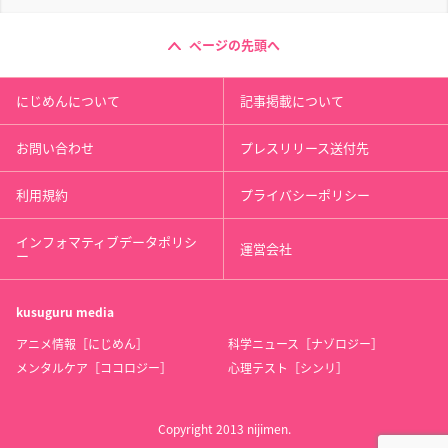
ページの先頭へ
にじめんについて
記事掲載について
お問い合わせ
プレスリリース送付先
利用規約
プライバシーポリシー
インフォマティブデータポリシ
運営会社
ー
kusuguru
media
アニメ情報［にじめん］
科学ニュース［ナゾロジー］
メンタルケア［ココロジー］
心理テスト［シンリ］
Copyright 2013 nijimen.