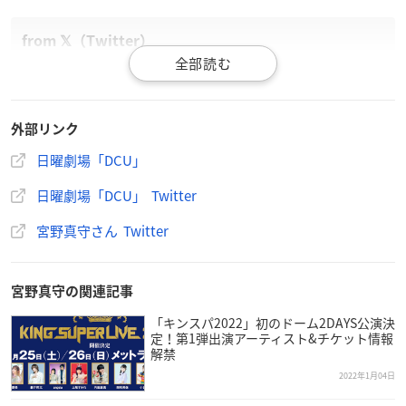
＼＼㊗️第1話ゲスト出演者が決定✨／／
DCU第1話に、
#高梨臨
さん、
#中村芝翫さん
、
#宮野真守
さ
外部リンク
んの出演が決定しました👏🏻‼️
皆様のコメントは公式HPから💁🏻‍♀️
https://t.co/PyOEbsdiIU
#
日曜劇場「DCU」
DCUjapan
#1月16日スタート
#TBS
#日曜劇場
日曜劇場「DCU」 Twitter
— 『DCU』-TBS日曜劇場-【公式】 (@DCU_japan)
Januar
y 8, 2022
宮野真守さん Twitter
宮野真守の関連記事
「キンスパ2022」初のドーム2DAYS公演決
定！第1弾出演アーティスト&チケット情報
解禁
2022年1月04日