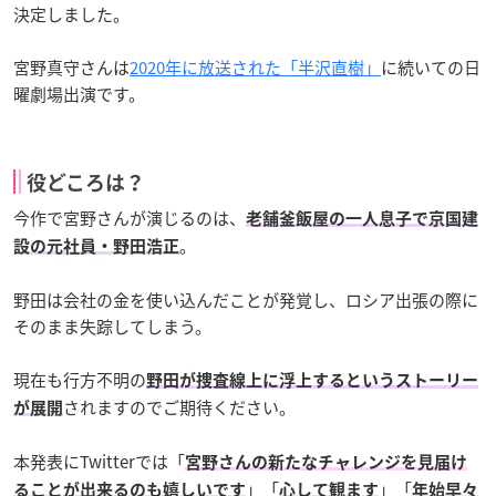
決定しました。
宮野真守さんは
2020年に放送された「半沢直樹」
に続いての日
曜劇場出演です。
役どころは？
今作で宮野さんが演じるのは、
老舗釜飯屋の一人息子で京国建
。
設の元社員・野田浩正
野田は会社の金を使い込んだことが発覚し、ロシア出張の際に
そのまま失踪してしまう。
現在も行方不明の
野田が捜査線上に浮上するというストーリー
されますのでご期待ください。
が展開
本発表にTwitterでは「
宮野さんの新たなチャレンジを見届け
」「
」「
ることが出来るのも嬉しいです
心して観ます
年始早々