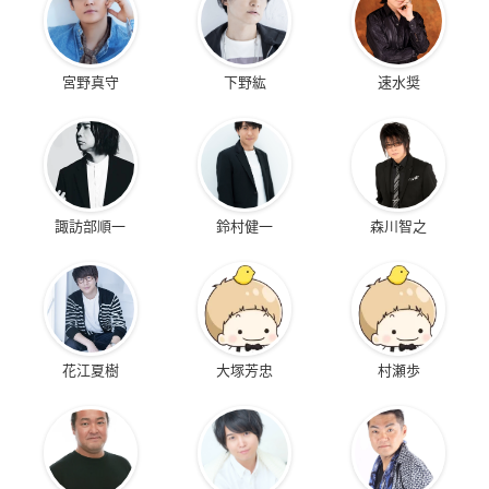
宮野真守
下野紘
速水奨
諏訪部順一
鈴村健一
森川智之
花江夏樹
大塚芳忠
村瀬歩