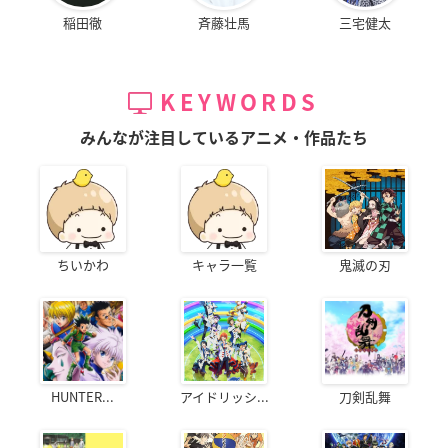
稲田徹
斉藤壮馬
三宅健太
KEYWORDS
みんなが注目しているアニメ・作品たち
ちいかわ
キャラ一覧
鬼滅の刃
HUNTER...
アイドリッシ...
刀剣乱舞