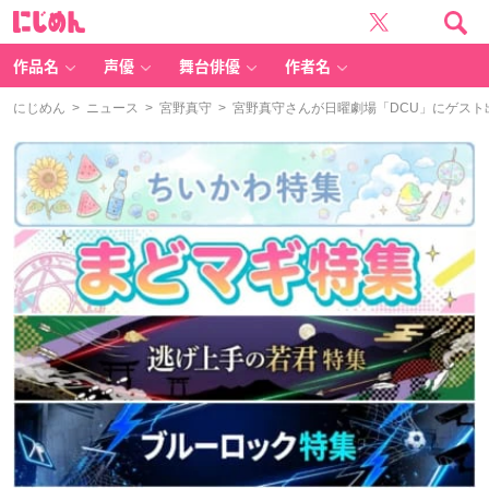
に
じ
め
ん
作品名
声優
舞台俳優
作者名
にじめん
>
ニュース
>
宮野真守
> 宮野真守さんが日曜劇場「DCU」にゲス