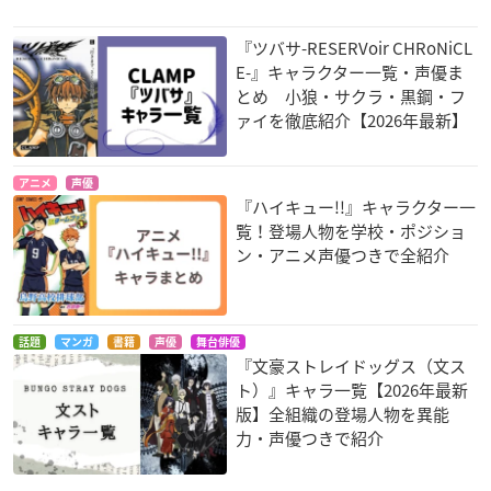
『ツバサ-RESERVoir CHRoNiCL
E-』キャラクター一覧・声優ま
とめ 小狼・サクラ・黒鋼・フ
ァイを徹底紹介【2026年最新】
アニメ
声優
『ハイキュー!!』キャラクター一
覧！登場人物を学校・ポジショ
ン・アニメ声優つきで全紹介
話題
マンガ
書籍
声優
舞台俳優
『文豪ストレイドッグス（文ス
ト）』キャラ一覧【2026年最新
版】全組織の登場人物を異能
力・声優つきで紹介