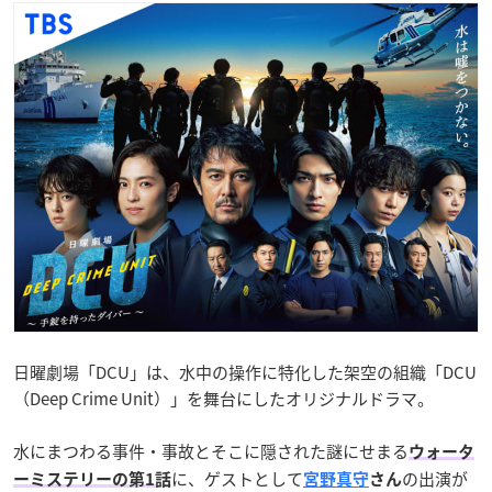
日曜劇場「DCU」は、水中の操作に特化した架空の組織「DCU
（Deep Crime Unit）」を舞台にしたオリジナルドラマ。
水にまつわる事件・事故とそこに隠された謎にせまる
ウォータ
に、ゲストとして
の出演が
ーミステリーの第1話
宮野真守
さん