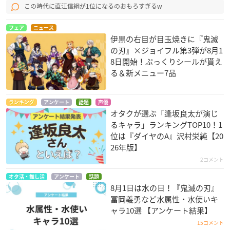
この時代に直江信綱が1位になるのおもろすぎるw
フェア
ニュース
伊黒の右目が目玉焼きに『鬼滅
の刃』×ジョイフル第3弾が8月1
8日開始！ぷっくりシールが貰え
る＆新メニュー7品
ランキング
アンケート
話題
声優
オタクが選ぶ「逢坂良太が演じ
るキャラ」ランキングTOP10！1
位は『ダイヤのA』沢村栄純【20
26年版】
2コメント
オタ活・推し活
アンケート
話題
8月1日は水の日！『鬼滅の刃』
冨岡義勇など水属性・水使いキ
ャラ10選 【アンケート結果】
15コメント