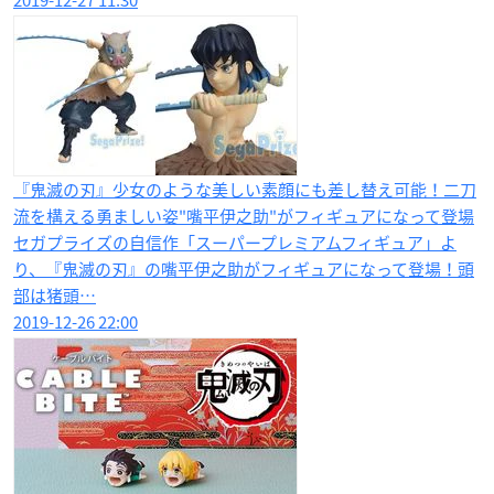
『鬼滅の刃』少女のような美しい素顔にも差し替え可能！二刀
流を構える勇ましい姿"嘴平伊之助"がフィギュアになって登場
セガプライズの自信作「スーパープレミアムフィギュア」よ
り、『鬼滅の刃』の嘴平伊之助がフィギュアになって登場！頭
部は猪頭…
2019-12-26 22:00