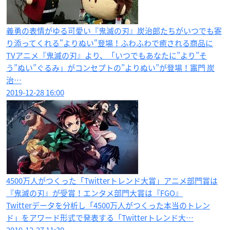
義勇の表情がゆる可愛い『鬼滅の刃』炭治郎たちがいつでも寄
り添ってくれる"よりぬい"登場！ふわふわで癒される商品に
TVアニメ『鬼滅の刃』より、「いつでもあなたに”より”そ
う”ぬい”ぐるみ」がコンセプトの”よりぬい”が登場！竈門 炭
治…
2019-12-28 16:00
4500万人がつくった「Twitterトレンド大賞」アニメ部門賞は
『鬼滅の刃』が受賞！エンタメ部門大賞は『FGO』
Twitterデータを分析し「4500万人がつくった本当のトレン
ド」をアワード形式で発表する「Twitterトレンド大…
2019-12-27 11:30