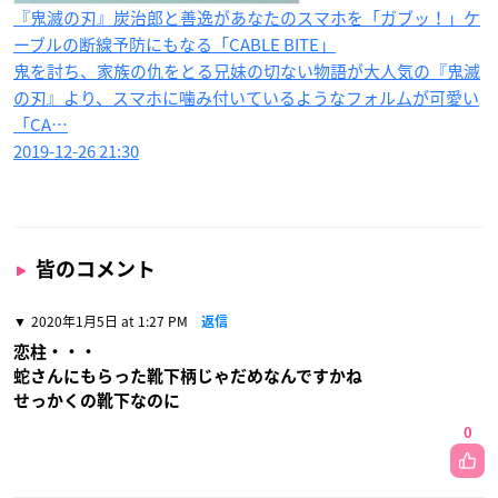
『鬼滅の刃』炭治郎と善逸があなたのスマホを「ガブッ！」ケ
ーブルの断線予防にもなる「CABLE BITE」
鬼を討ち、家族の仇をとる兄妹の切ない物語が大人気の『鬼滅
の刃』より、スマホに噛み付いているようなフォルムが可愛い
「CA…
2019-12-26 21:30
皆のコメント
2020年1月5日 at 1:27 PM
返信
恋柱・・・
蛇さんにもらった靴下柄じゃだめなんですかね
せっかくの靴下なのに
0