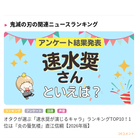
鬼滅の刃の関連ニュースランキング
ランキング
アンケート
話題
声優
オタクが選ぶ「速水奨が演じるキャラ」ランキングTOP10！1
位は『炎の蜃気楼』直江信綱【2026年版】
14コメント