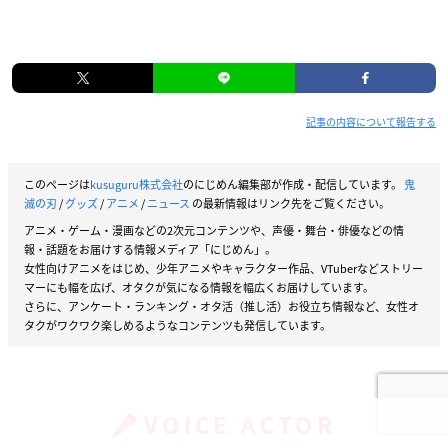
記事の内容について報告する
このページは
kusuguru株式会社
のにじめん編集部が作成・配信しています。
鬼
滅の刃
/
グッズ
/
アニメ
/
ニュース
の最新情報はリンク先をご覧ください。
アニメ・ゲーム・漫画などの2次元コンテンツや、声優・舞台・俳優などの情
報・話題をお届けする情報メディア「にじめん」。
女性向けアニメをはじめ、少年アニメやキャラクター作品、VTuberなどストリー
マーにも幅を広げ、オタクが気になる情報を幅広くお届けしています。
さらに、アンケート・ランキング・オタ活（推し活）お役立ち情報など、女性オ
タクがワクワク楽しめるようなコンテンツも発信しています。
VOICE ACTOR