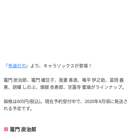
『
鬼滅の刃
』より、キャラソックスが登場！
竈門 炭治郎、竈門 禰豆子、我妻 善逸、嘴平 伊之助、冨岡 義
勇、胡蝶 しのぶ、煉獄 杏寿郎、甘露寺 蜜璃がラインナップ。
価格は605円(税込)。現在予約受付中で、2020年4月頃に発送さ
れる予定です。
竈門 炭治郎