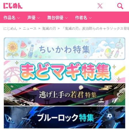
に
じ
め
ん
作品名
声優
舞台俳優
作者名
にじめん
>
ニュース
>
鬼滅の刃
> 『鬼滅の刃』炭治郎らのキャラソックス登