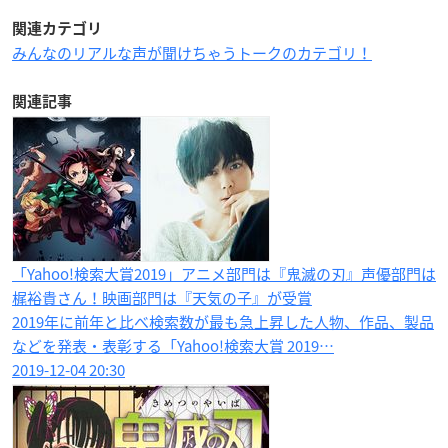
関連カテゴリ
みんなのリアルな声が聞けちゃうトークのカテゴリ！
関連記事
「Yahoo!検索大賞2019」アニメ部門は『鬼滅の刃』声優部門は
梶裕貴さん！映画部門は『天気の子』が受賞
2019年に前年と比べ検索数が最も急上昇した人物、作品、製品
などを発表・表彰する「Yahoo!検索大賞 2019…
2019-12-04 20:30