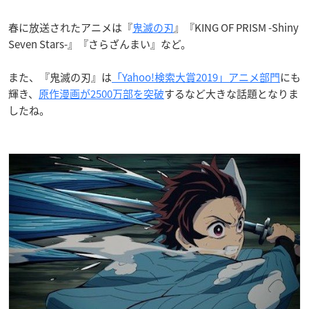
春に放送されたアニメは『
鬼滅の刃
』『KING OF PRISM -Shiny
Seven Stars-』『さらざんまい』など。
また、『鬼滅の刃』は
「Yahoo!検索大賞2019」アニメ部門
にも
輝き、
原作漫画が2500万部を突破
するなど大きな話題となりま
したね。