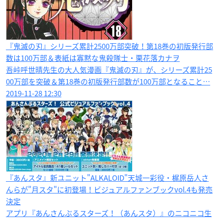
『鬼滅の刃』シリーズ累計2500万部突破！第18巻の初版発行部
数は100万部＆表紙は寡黙な鬼殺隊士・栗花落カナヲ
吾峠呼世晴先生の大人気漫画『鬼滅の刃』が、シリーズ累計25
00万部を突破＆第18巻の初版発行部数が100万部となること…
2019-11-28 12:30
『あんスタ』新ユニット"ALKALOID"天城一彩役・梶原岳人さ
んらが"月スタ"に初登場！ビジュアルファンブックvol.4も発売
決定
アプリ『あんさんぶるスターズ！（あんスタ）』のニコニコ生