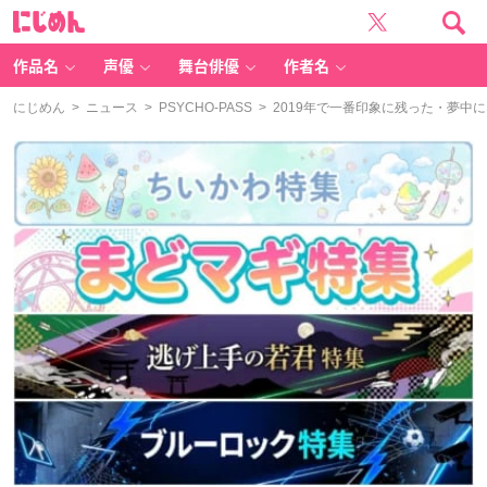
に
じ
め
ん
作品名
声優
舞台俳優
作者名
にじめん
>
ニュース
>
PSYCHO-PASS
> 2019年で一番印象に残った・夢中