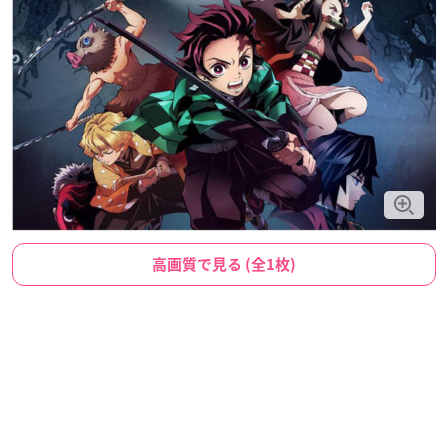
高画質で見る (全1枚)