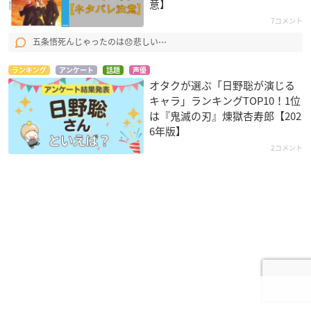
意】
7コメント
五条悟死んじゃったのは😞悲しい⋯
ランキング
アンケート
話題
声優
オタクが選ぶ「日野聡が演じる
キャラ」ランキングTOP10！1位
は『鬼滅の刃』煉󠄁獄杏寿郎【202
6年版】
2コメント