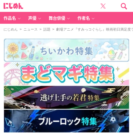
に
じ
め
ん
作品名
声優
舞台俳優
作者名
にじめん
>
ニュース
>
話題
> 劇場アニメ『すみっコぐらし』映画初日満足度