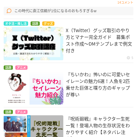
14コメント
この時代に直江信綱が1位になるのおもろすぎるw
オタ活・推し活
話題
グッズ
X（Twitter）グッズ取引のやり
方とマナー完全ガイド 募集ポ
スト作成〜DMテンプレまで例文
付き
5
話題
アニメ
『ちいかわ』怖いのに可愛いセ
イレーンの魅力6選！人魚を2匹
乗せた巨体と喋り方のギャップ
が尊い
話題
アニメ
『呪術廻戦』キャラクター生死
一覧！登場人物の生存状況をわ
かりやすく紹介【ネタバレ注