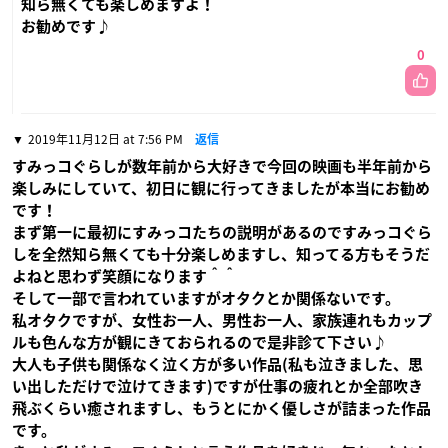
知ら無くても楽しめますよ！
お勧めです♪
0
2019年11月12日 at 7:56 PM
返信
すみっコぐらしが数年前から大好きで今回の映画も半年前から
楽しみにしていて、初日に観に行ってきましたが本当にお勧め
です！
まず第一に最初にすみっコたちの説明があるのですみっコぐら
しを全然知ら無くても十分楽しめますし、知ってる方もそうだ
よねと思わず笑顔になります＾＾
そして一部で言われていますがオタクとか関係ないです。
私オタクですが、女性お一人、男性お一人、家族連れもカップ
ルも色んな方が観にきておられるので是非診て下さい♪
大人も子供も関係なく泣く方が多い作品(私も泣きました、思
い出しただけで泣けてきます)ですが仕事の疲れとか全部吹き
飛ぶくらい癒されますし、もうとにかく優しさが詰まった作品
です。