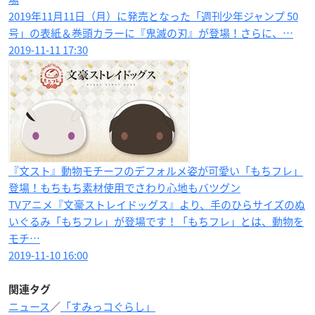
2019年11月11日（月）に発売となった「週刊少年ジャンプ 50
号」の表紙＆巻頭カラーに『鬼滅の刃』が登場！さらに、…
2019-11-11 17:30
『文スト』動物モチーフのデフォルメ姿が可愛い「もちフレ」
登場！もちもち素材使用でさわり心地もバツグン
TVアニメ『文豪ストレイドッグス』より、手のひらサイズのぬ
いぐるみ「もちフレ」が登場です！「もちフレ」とは、動物を
モチ…
2019-11-10 16:00
関連タグ
ニュース
／
「すみっコぐらし」