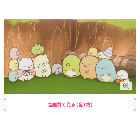
高画質で見る (全1枚)