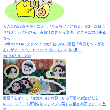
大人気WEB漫画がアニメ化『今日もツノがある』が2月21日よ
り放送！八代拓さん、斉藤壮馬さんら出演、効果音に堀江由衣
さん
TwitterやLINEスタンプで大人気のWEB漫画『今日もツノがあ
る』がアニメ化。TOKYOMX他にて2019年2月…
2019-02-20 13:00
禰豆子をぱくっ『鬼滅の刃』付録にゆる可愛い炭治郎たち
の"シール"！「週刊少年ジャンプ50号」表紙＆巻頭カラーに登
場