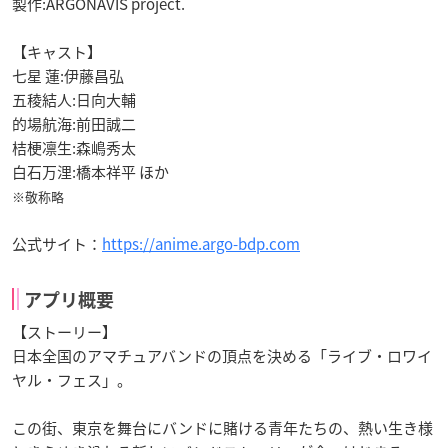
製作:ARGONAVIS project.
【キャスト】
七星 蓮:伊藤昌弘
五稜結人:日向大輔
的場航海:前田誠二
桔梗凛生:森嶋秀太
白石万浬:橋本祥平 ほか
※敬称略
公式サイト：
https://anime.argo-bdp.com
アプリ概要
【ストーリー】
日本全国のアマチュアバンドの頂点を決める「ライブ・ロワイ
ヤル・フェス」。
この街、東京を舞台にバンドに賭ける青年たちの、熱い生き様