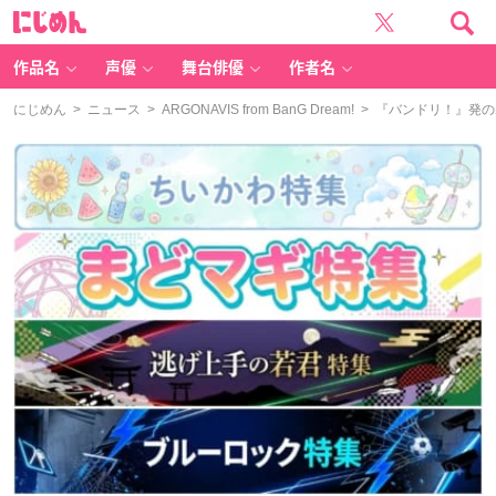
に
じ
め
ん
作品名
声優
舞台俳優
作者名
にじめん
>
ニュース
>
ARGONAVIS from BanG Dream!
> 『バンドリ！』発の