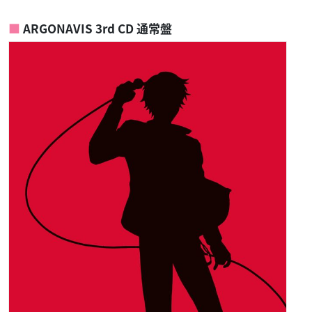
ARGONAVIS 3rd CD 通常盤