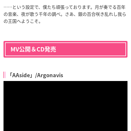
……という設定で、僕たち頑張っております。月が奏でる百年
の音楽、夜が歌う千年の調べ。さあ、銀の百合咲き乱れし我ら
の王国へようこそ。
MV公開＆CD発売
「AAside」/Argonavis