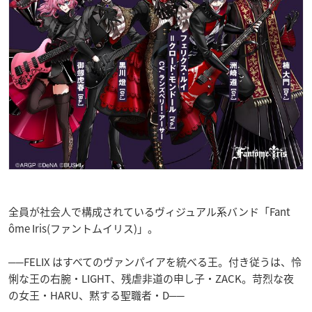
全員が社会人で構成されているヴィジュアル系バンド「Fant
ôme Iris(ファントムイリス)」。
──FELIX はすべてのヴァンパイアを統べる王。付き従うは、怜
悧な王の右腕・LIGHT、残虐非道の申し子・ZACK。苛烈な夜
の女王・HARU、黙する聖職者・D──