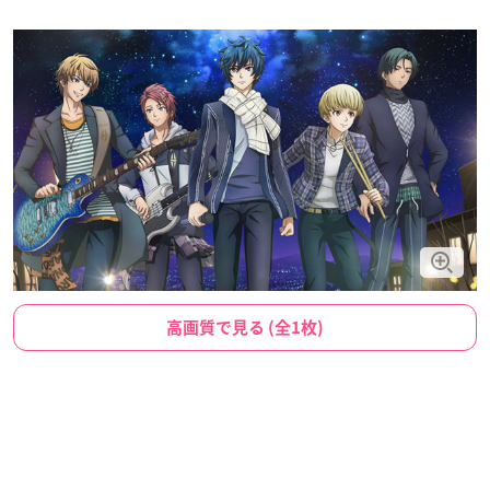
高画質で見る (全1枚)