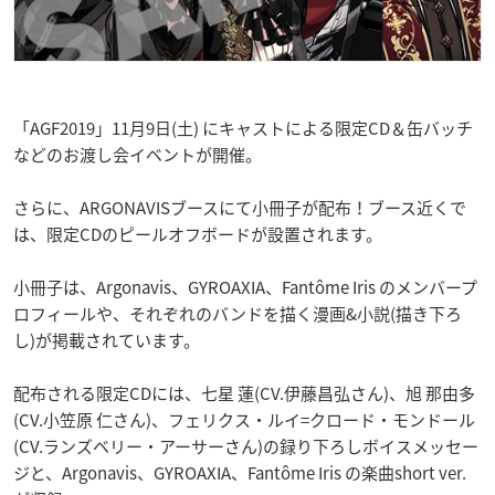
「AGF2019」11月9日(土) にキャストによる限定CD＆缶バッチ
などのお渡し会イベントが開催。
さらに、ARGONAVISブースにて小冊子が配布！ブース近くで
は、限定CDのピールオフボードが設置されます。
小冊子は、Argonavis、GYROAXIA、Fantôme Iris のメンバープ
ロフィールや、それぞれのバンドを描く漫画&小説(描き下ろ
し)が掲載されています。
配布される限定CDには、七星 蓮(CV.伊藤昌弘さん)、旭 那由多
(CV.小笠原 仁さん)、フェリクス・ルイ=クロード・モンドール
(CV.ランズベリー・アーサーさん)の録り下ろしボイスメッセー
ジと、Argonavis、GYROAXIA、Fantôme Iris の楽曲short ver.