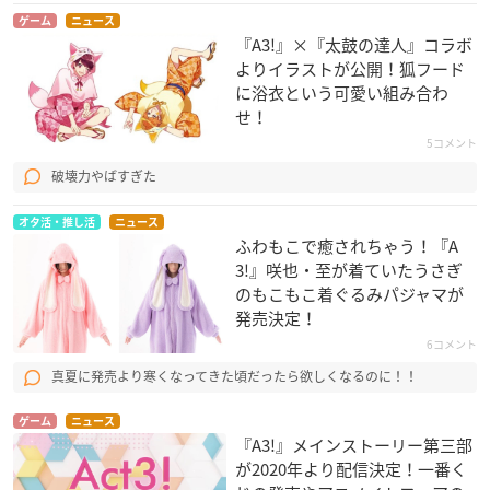
ゲーム
ニュース
『A3!』×『太鼓の達人』コラボ
よりイラストが公開！狐フード
に浴衣という可愛い組み合わ
せ！
5コメント
破壊力やばすぎた
オタ活・推し活
ニュース
ふわもこで癒されちゃう！『A
3!』咲也・至が着ていたうさぎ
のもこもこ着ぐるみパジャマが
発売決定！
6コメント
真夏に発売より寒くなってきた頃だったら欲しくなるのに！！
ゲーム
ニュース
『A3!』メインストーリー第三部
が2020年より配信決定！一番く