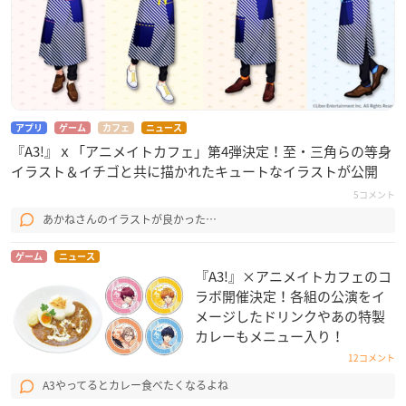
アプリ
ゲーム
カフェ
ニュース
『A3!』ｘ「アニメイトカフェ」第4弾決定！至・三角らの等身
イラスト＆イチゴと共に描かれたキュートなイラストが公開
5コメント
あかねさんのイラストが良かった…
ゲーム
ニュース
『A3!』×アニメイトカフェのコ
ラボ開催決定！各組の公演をイ
メージしたドリンクやあの特製
カレーもメニュー入り！
12コメント
A3やってるとカレー食べたくなるよね