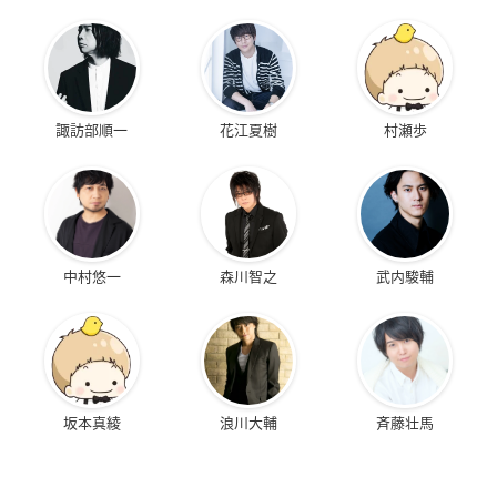
諏訪部順一
花江夏樹
村瀬歩
中村悠一
森川智之
武内駿輔
坂本真綾
浪川大輔
斉藤壮馬