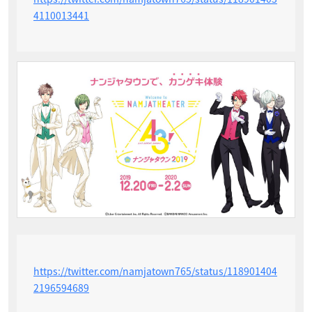
4110013441
https://twitter.com/namjatown765/status/118901404
2196594689