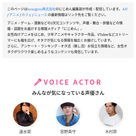
このページは
kusuguru株式会社
のにじめん編集部が作成・配信しています。
A3!
/
アニメ
/
カフェ
/
ニュース
の最新情報はリンク先をご覧ください。
アニメ・ゲーム・漫画などの2次元コンテンツや、声優・舞台・俳優などの情
報・話題をお届けする情報メディア「にじめん」。
女性向けアニメをはじめ、少年アニメやキャラクター作品、VTuberなどストリー
マーにも幅を広げ、オタクが気になる情報を幅広くお届けしています。
さらに、アンケート・ランキング・オタ活（推し活）お役立ち情報など、女性オ
タクがワクワク楽しめるようなコンテンツも発信しています。
VOICE ACTOR
みんなが気になっている声優さん
速水奨
宮野真守
木村昴