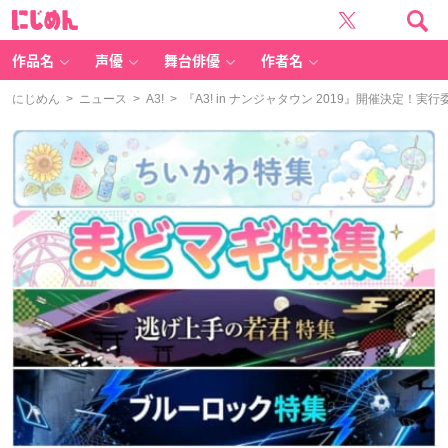
に
じ
め
ん
作品名
声優
舞台俳優
作者名
にじめん
>
ニュース
>
A3!
> 『A3! in ナンジャタウン 2019』開催決定