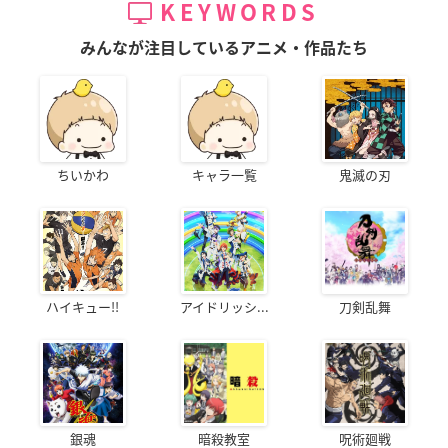
KEYWORDS
みんなが注目しているアニメ・作品たち
ちいかわ
キャラ一覧
鬼滅の刃
ハイキュー!!
アイドリッシ...
刀剣乱舞
銀魂
暗殺教室
呪術廻戦