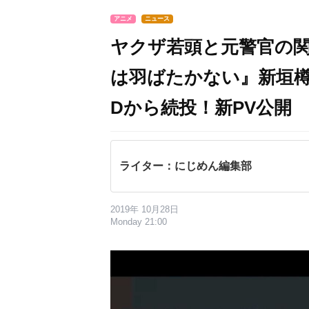
アニメ
ニュース
ヤクザ若頭と元警官の関
は羽ばたかない』新垣
Dから続投！新PV公開
ライター：にじめん編集部
2019年 10月28日
Monday 21:00