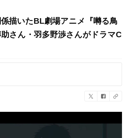
係描いたBL劇場アニメ『囀る鳥
樽助さん・羽多野渉さんがドラマC