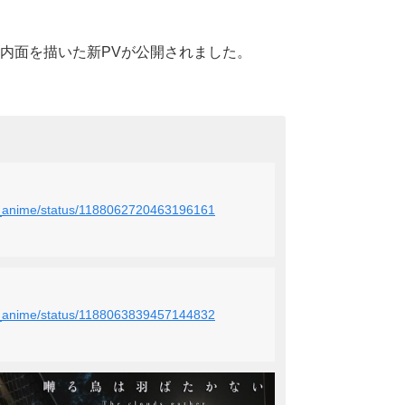
内面を描いた新PV
が公開されました。
ru_anime/status/1188062720463196161
ru_anime/status/1188063839457144832