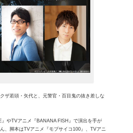
クザ若頭・矢代と、元警官・百目鬼の抜き差しな
ICE』やTVアニメ『BANANA FISH』で演出を手が
、脚本はTVアニメ『モブサイコ100』、TVアニ