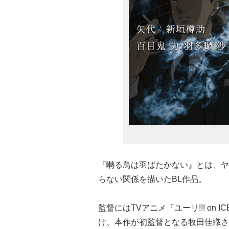
『囀る鳥は羽ばたかない』とは、ヤ
らない関係を描いたBL作品。
監督にはTVアニメ『ユーリ!!! on 
け、本作が初監督となる牧田佳織さん