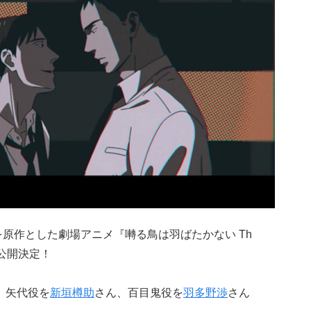
を原作とした劇場アニメ『囀る鳥は羽ばたかない Th
月に公開決定！
、矢代役を
新垣樽助
さん、百目鬼役を
羽多野渉
さん