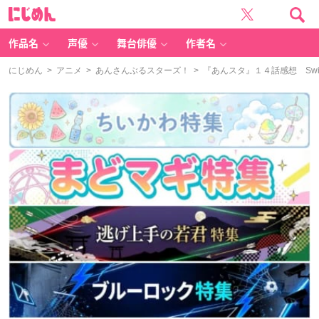
に
じ
め
ん
作品名
声優
舞台俳優
作者名
にじめん
>
アニメ
>
あんさんぶるスターズ！
> 『あんスタ』１４話感想 Swi