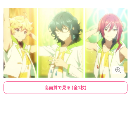
高画質で見る (全1枚)