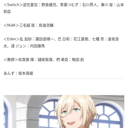
＜Switch＞逆先夏目：野島健児、青葉つむぎ：石川界人、春川 宙：山本
和臣
＜MaM＞三毛縞 斑：鳥海浩輔
＜Eden＞乱 凪砂：諏訪部順一、巴 日和：花江夏樹、七種 茨：逢坂良
太、漣 ジュン：内田雄馬
＜教師＞佐賀美 陣：樋柴智康、椚 章臣：駒田 航
あんず：坂本真綾