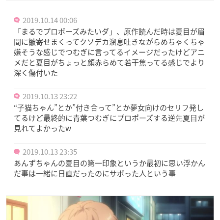
2019.10.14 00:06
「まるでプロポーズみたいダ」、原作読んだ時は夏目が眉
間に皺寄せまくってクソデカ溜息吐きながらめちゃくちゃ
嫌そうな感じでつむぎに言ってるイメージだったけどアニ
メだと夏目がちょっと顔赤らめて若干焦ってる感じでより
深く傷付いた
2019.10.13 23:22
“子猫ちゃん”とか”付き合って”とか夢女向けのセリフ発し
てるけど最終的に青葉つむぎにプロポーズする逆先夏目が
見れてよかったw
2019.10.13 23:35
あんずちゃんの夏目の第一印象というか最初に思い浮かん
だ事は一緒に日直だったのにサボった人という事