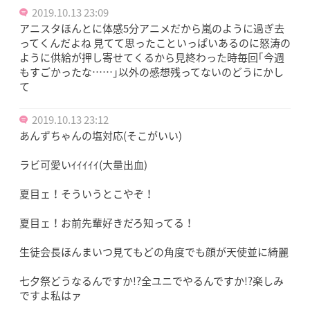
2019.10.13 23:09
アニスタほんとに体感5分アニメだから嵐のように過ぎ去
ってくんだよね 見てて思ったこといっぱいあるのに怒涛の
ように供給が押し寄せてくるから見終わった時毎回｢今週
もすごかったな……｣以外の感想残ってないのどうにかし
て
2019.10.13 23:12
あんずちゃんの塩対応(そこがいい)
ラビ可愛いｲｲｲｲｲ(大量出血)
夏目ェ！そういうとこやぞ！
夏目ェ！お前先輩好きだろ知ってる！
生徒会長ほんまいつ見てもどの角度でも顔が天使並に綺麗
七夕祭どうなるんですか!?全ユニでやるんですか!?楽しみ
ですよ私はァ