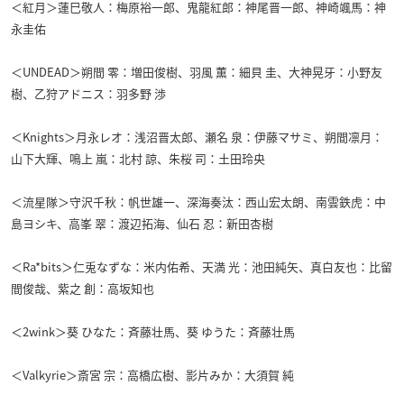
＜紅月＞蓮巳敬人：梅原裕一郎、鬼龍紅郎：神尾晋一郎、神崎颯馬：神
永圭佑
＜UNDEAD＞朔間 零：増田俊樹、羽風 薫：細貝 圭、大神晃牙：小野友
樹、乙狩アドニス：羽多野 渉
＜Knights＞月永レオ：浅沼晋太郎、瀬名 泉：伊藤マサミ、朔間凛月：
山下大輝、鳴上 嵐：北村 諒、朱桜 司：土田玲央
＜流星隊＞守沢千秋：帆世雄一、深海奏汰：西山宏太朗、南雲鉄虎：中
島ヨシキ、高峯 翠：渡辺拓海、仙石 忍：新田杏樹
＜Ra*bits＞仁兎なずな：米内佑希、天満 光：池田純矢、真白友也：比留
間俊哉、紫之 創：高坂知也
＜2wink＞葵 ひなた：斉藤壮馬、葵 ゆうた：斉藤壮馬
＜Valkyrie＞斎宮 宗：高橋広樹、影片みか：大須賀 純