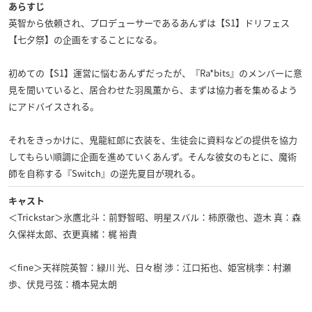
あらすじ
英智から依頼され、プロデューサーであるあんずは【S1】ドリフェス
【七夕祭】の企画をすることになる。
初めての【S1】運営に悩むあんずだったが、『Ra*bits』のメンバーに意
見を聞いていると、居合わせた羽風薫から、まずは協力者を集めるよう
にアドバイスされる。
それをきっかけに、鬼龍紅郎に衣装を、生徒会に資料などの提供を協力
してもらい順調に企画を進めていくあんず。そんな彼女のもとに、魔術
師を自称する『Switch』の逆先夏目が現れる。
キャスト
＜Trickstar＞氷鷹北斗：前野智昭、明星スバル：柿原徹也、遊木 真：森
久保祥太郎、衣更真緒：梶 裕貴
＜fine＞天祥院英智：緑川 光、日々樹 渉：江口拓也、姫宮桃李：村瀬
歩、伏見弓弦：橋本晃太朗