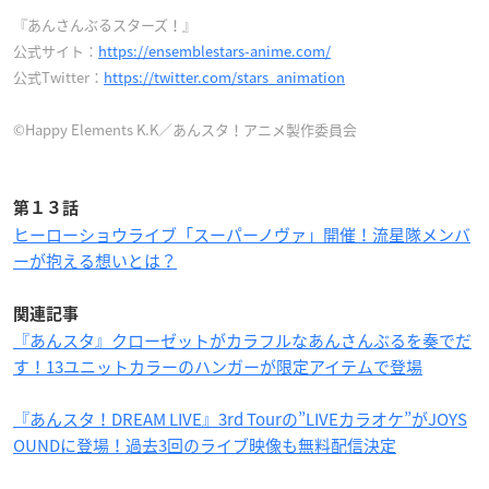
『あんさんぶるスターズ！』
公式サイト：
https://ensemblestars-anime.com/
公式Twitter：
https://twitter.com/stars_animation
©Happy Elements K.K／あんスタ！アニメ製作委員会
第１３話
ヒーローショウライブ「スーパーノヴァ」開催！流星隊メンバ
ーが抱える想いとは？
関連記事
『あんスタ』クローゼットがカラフルなあんさんぶるを奏でだ
す！13ユニットカラーのハンガーが限定アイテムで登場
『あんスタ！DREAM LIVE』3rd Tourの”LIVEカラオケ”がJOYS
OUNDに登場！過去3回のライブ映像も無料配信決定