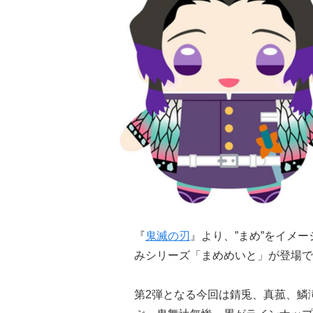
『
鬼滅の刃
』より、”まめ”をイメ
みシリーズ「まめめいと」が登場で
第2弾となる今回は錆兎、真菰、鱗