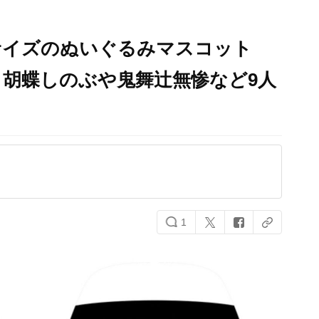
サイズのぬいぐるみマスコット
胡蝶しのぶや鬼舞辻無惨など9人
1