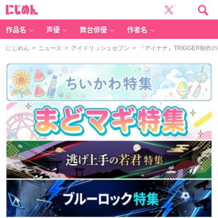
に
じ
め
ん
作品名
声優
舞台俳優
作者名
にじめん
>
ニュース
>
アイドリッシュセブン
> 『アイナナ』TRIGGER制作