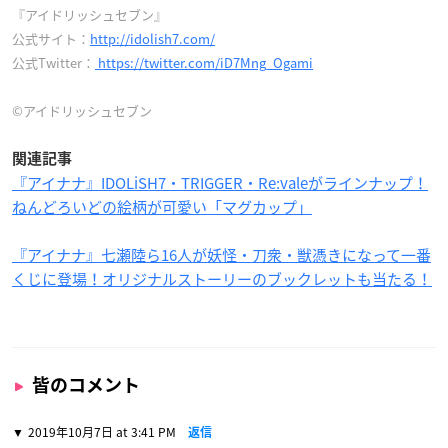
『アイドリッシュセブン』
公式サイト：
http://idolish7.com/
公式Twitter：
https://twitter.com/iD7Mng_Ogami
©アイドリッシュセブン
関連記事
『アイナナ』IDOLiSH7・TRIGGER・Re:valeがラインナップ！
ねんどろいどの絵柄が可愛い「マグカップ」
『アイナナ』七瀬陸ら16人が妖怪・刀衆・獣憑きになって一番
くじに登場！オリジナルストーリーのブックレットも当たる！
皆のコメント
2019年10月7日 at 3:41 PM
返信