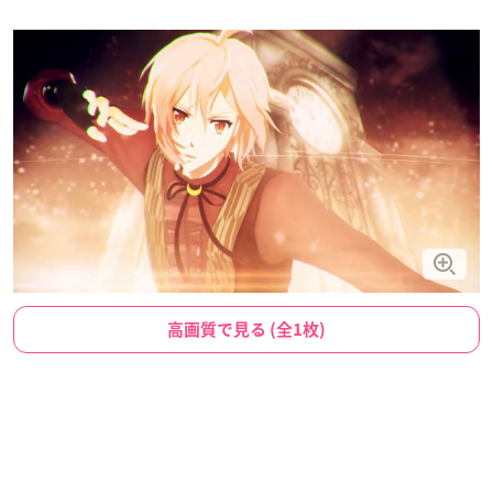
高画質で見る (全1枚)