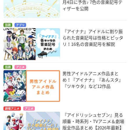
月4日に予告♪ 7色の音楽記号テ
ィザーを公開
話題
アプリ
『アイナナ』アイドルに割り振
られた音楽記号は性格とピッタ
リ！16名の音楽記号を解説
話題
アニメ
男性アイドルアニメ作品まと
め！『アイナナ』『あんスタ』
『ツキウタ』など12作品
劇場アニメ
アニメ
『アイドリッシュセブン』見る
順番・時系列・TVアニメ＆劇場
版全作品まとめ【2026年最新】