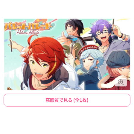
高画質で見る (全1枚)