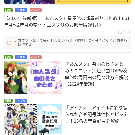
話題
アプリ
ゲーム
【2025年最新版】『あんスタ』星奏館の部屋割りまとめ！ES1
年目〜2年目の変化・エスプリのお部屋情報も◎
3コメント
アカウントなしで失礼します ぶっき（維吹）はマヨイと友也と同室ら
しいですよ
話題
アプリ
ゲーム
『あんスタ』楽曲の長さまと
め！ユニット別短い曲TOP5&効
率的な周回曲の見つけ方を解説
【2024年最新】
話題
アプリ
『アイナナ』アイドルに割り振
られた音楽記号は性格とピッタ
リ！16名の音楽記号を解説