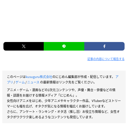
記事の内容について報告する
このページは
kusuguru株式会社
のにじめん編集部が作成・配信しています。
ア
プリ
/
ゲーム
/
ニュース
の最新情報はリンク先をご覧ください。
アニメ・ゲーム・漫画などの2次元コンテンツや、声優・舞台・俳優などの情
報・話題をお届けする情報メディア「にじめん」。
女性向けアニメをはじめ、少年アニメやキャラクター作品、VTuberなどストリー
マーにも幅を広げ、オタクが気になる情報を幅広くお届けしています。
さらに、アンケート・ランキング・オタ活（推し活）お役立ち情報など、女性オ
タクがワクワク楽しめるようなコンテンツも発信しています。