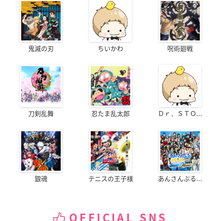
鬼滅の刃
ちいかわ
呪術廻戦
刀剣乱舞
忍たま乱太郎
Ｄｒ．ＳＴＯ...
銀魂
テニスの王子様
あんさんぶる...
OFFICIAL SNS