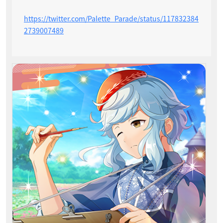
https://twitter.com/Palette_Parade/status/117832384
2739007489