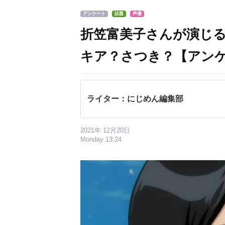
アンケート
話題
声優
折笠富美子さんが演じ
キア？さつき？【アン
ライター：にじめん編集部
2021年 12月20日
Monday 13:24