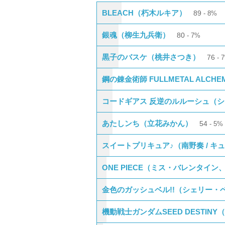
BLEACH（朽木ルキア）
89
8%
銀魂（柳生九兵衛）
80
7%
黒子のバスケ（桃井さつき）
76
鋼の錬金術師 FULLMETAL ALC
コードギアス 反逆のルルーシュ（
あたしンち（立花みかん）
54
5%
スイートプリキュア♪（南野奏 / キ
ONE PIECE（ミス・バレンタイン
金色のガッシュベル!!（シェリー・
機動戦士ガンダムSEED DESTIN