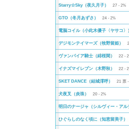
Starry☆Sky（夜久月子）
27
2%
GTO（冬月あずさ）
24
2%
電脳コイル（小此木優子〈ヤサコ〉
デジモンテイマーズ（牧野留姫）
ヴァンパイア騎士（緋桜閑）
22
イナズマイレブン（木野秋）
22
SKET DANCE（結城澪呼）
21
票
犬夜叉（炎珠）
20
2%
明日のナージャ（シルヴィー・アル
ひぐらしのなく頃に（知恵留美子）