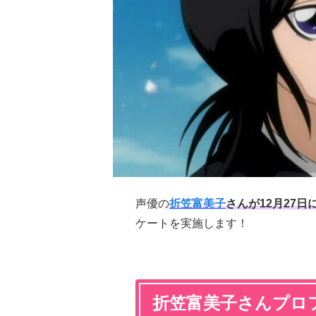
声優の
折笠富美子
さんが12月27
ケートを実施します！
折笠富美子さんプロ