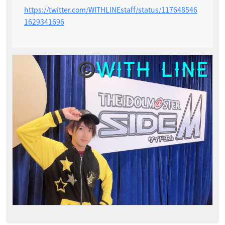
https://twitter.com/WITHLINEstaff/status/117648546
1629341696