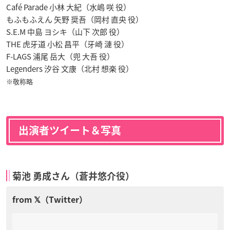
Café Parade 小林 大紀（水嶋 咲 役）
もふもふえん 矢野 奨吾（岡村 直央 役）
S.E.M 中島 ヨシキ（山下 次郎 役）
THE 虎牙道 小松 昌平（牙崎 漣 役）
F-LAGS 浦尾 岳大（兜 大吾 役）
Legenders 汐谷 文康（北村 想楽 役）
※敬称略
出演者ツイート＆写真
菊池 勇成さん（蒼井悠介役）