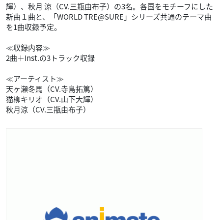
輝）、秋月 涼（CV.三瓶由布子）の3名。各国をモチーフにした
新曲１曲と、「WORLD TRE@SURE」シリーズ共通のテーマ曲
を1曲収録予定。
≪収録内容≫
2曲＋Inst.の3トラック収録
≪アーティスト≫
天ヶ瀬冬馬（CV.寺島拓篤）
猫柳キリオ（CV.山下大輝）
秋月涼（CV.三瓶由布子）