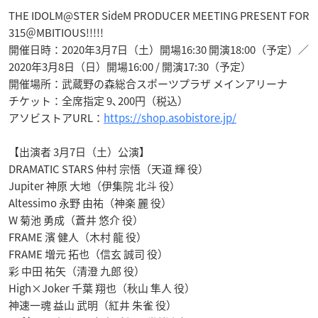
THE IDOLM@STER SideM PRODUCER MEETING PRESENT FOR
315＠MBITIOUS!!!!!
開催日時：2020年3月7日（土）開場16:30 開演18:00（予定）／
2020年3月8日（日）開場16:00 / 開演17:30（予定）
開催場所：武蔵野の森総合スポーツプラザ メインアリーナ
チケット：全席指定 9､200円（税込）
アソビストアURL：
https://shop.asobistore.jp/
【出演者 3月7日（土）公演】
DRAMATIC STARS 仲村 宗悟（天道 輝 役）
Jupiter 神原 大地（伊集院 北斗 役）
Altessimo 永野 由祐（神楽 麗 役）
W 菊池 勇成（蒼井 悠介 役）
FRAME 濱 健人（木村 龍 役）
FRAME 増元 拓也（信玄 誠司 役）
彩 中田 祐矢（清澄 九郎 役）
High×Joker 千葉 翔也（秋山 隼人 役）
神速一魂 益山 武明（紅井 朱雀 役）