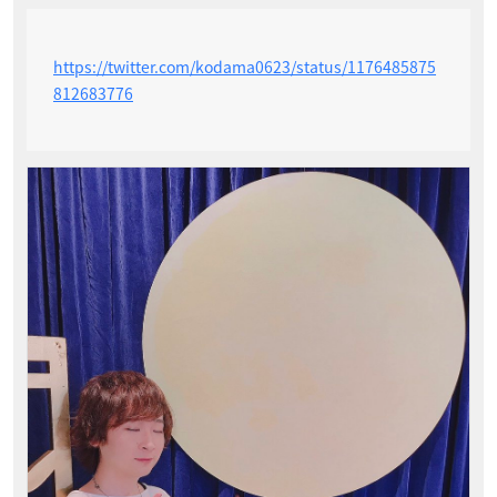
https://twitter.com/kodama0623/status/1176485875
812683776