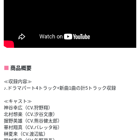
商品概要
≪収録内容≫
♪.ドラマパート4トラック+新曲1曲の計5トラック収録
≪キャスト≫
神谷幸広（CV.狩野翔）
北村想楽（CV.汐谷文康）
握野英雄（CV.熊谷健太郎）
華村翔真（CV.バレッタ裕）
榊夏来（CV.渡辺紘）