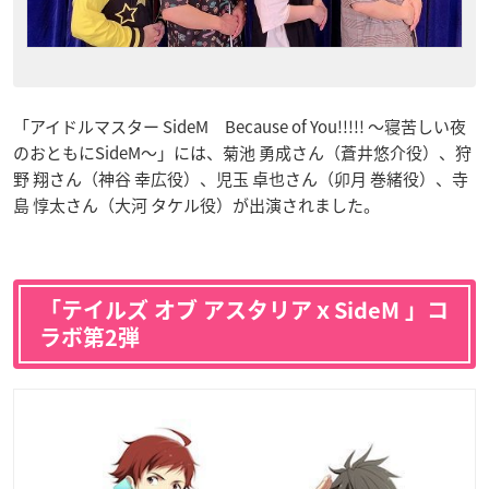
「アイドルマスター SideM Because of You!!!!! ～寝苦しい夜
のおともにSideM～」には、菊池 勇成さん（蒼井悠介役）、狩
野 翔さん（神谷 幸広役）、児玉 卓也さん（卯月 巻緒役）、寺
島 惇太さん（大河 タケル役）が出演されました。
「テイルズ オブ アスタリアｘSideM 」コ
ラボ第2弾