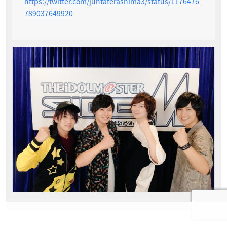
https://twitter.com/juntaterashima3/status/1176476
789037649920