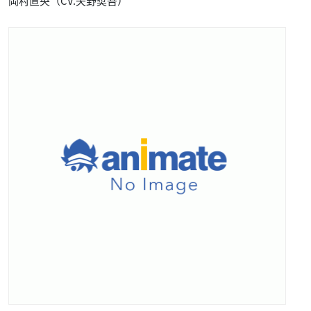
岡村直央（CV.矢野奨吾）