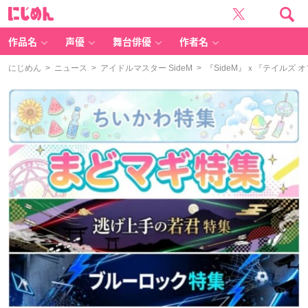
に
じ
め
ん
作品名
声優
舞台俳優
作者名
にじめん
>
ニュース
>
アイドルマスター SideM
> 『SideM』ｘ『テイルズ