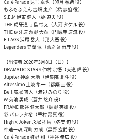
Café Parade 児玉 卓也（卯月 巻緒 役）
もふもふえん 古畑 恵介（橘 志狼 役）
S.E.M 伊東 健人（硲 道夫 役）
THE 虎牙道 寺島 惇太（大河 タケル 役）
THE 虎牙道 濱野 大輝（円城寺 道流 役）
F-LAGS 浦尾 岳大（兜 大吾 役）
Legenders 笠間 淳（葛之葉 雨彦 役）
【出演者 2020年3月8日（日）】
DRAMATIC STARS 仲村 宗悟（天道 輝 役）
Jupiter 神原 大地（伊集院 北斗 役）
Altessimo 土岐 隼一（都築 圭 役）
Beit 高塚 智人（渡辺 みのり 役）
W 菊池 勇成（蒼井 悠介 役）
FRAME 熊谷 健太郎（握野 英雄 役）
彩 バレッタ裕（華村 翔真 役）
High×Joker 永塚 拓馬（冬美 旬 役）
神速一魂 深町 寿成（黒野 玄武 役）
Café Parade 狩野 翔（神谷 幸広 役）