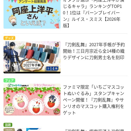
じるキャラ」ランキングTOP1
0！1位は『バーンブレイバー
ン』ルイス・スミス【2026年
版】
グッズ
『刀剣乱舞』2027年手帳が予約
開始！三日月宗近ら全14種の織
りデザインに刀剣男士名を刻印
フェア
ファミマ限定「いちごマスコッ
トぬいぐるみ」スタンプキャン
ペーン開催！『刀剣乱舞』やサ
ンリオのマスコット購入権利を
ゲット
話題