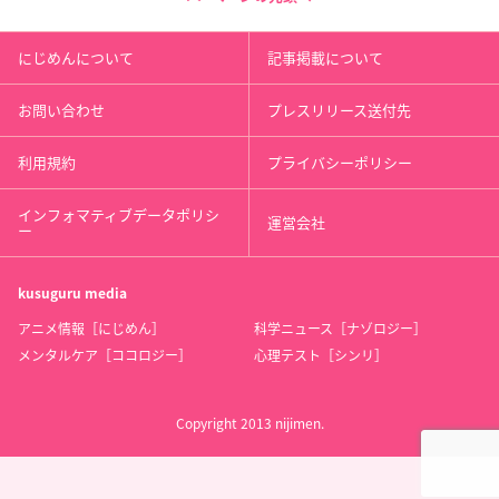
にじめんについて
記事掲載について
お問い合わせ
プレスリリース送付先
利用規約
プライバシーポリシー
インフォマティブデータポリシ
運営会社
ー
kusuguru
media
アニメ情報［にじめん］
科学ニュース［ナゾロジー］
メンタルケア［ココロジー］
心理テスト［シンリ］
Copyright 2013 nijimen.