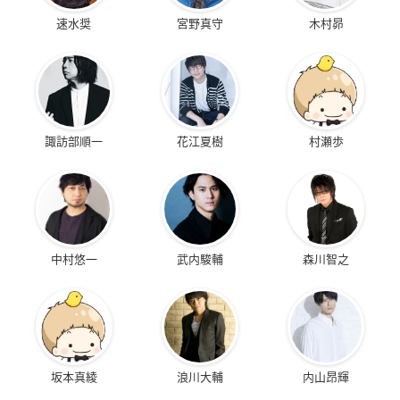
速水奨
宮野真守
木村昴
諏訪部順一
花江夏樹
村瀬歩
中村悠一
武内駿輔
森川智之
坂本真綾
浪川大輔
内山昂輝