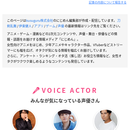
記事の内容について報告する
このページは
kusuguru株式会社
のにじめん編集部が作成・配信しています。
刀
剣乱舞
/
伊東健人
/
アプリ
/
ゲーム
/
声優
の最新情報はリンク先をご覧ください。
アニメ・ゲーム・漫画などの2次元コンテンツや、声優・舞台・俳優などの情
報・話題をお届けする情報メディア「にじめん」。
女性向けアニメをはじめ、少年アニメやキャラクター作品、VTuberなどストリー
マーにも幅を広げ、オタクが気になる情報を幅広くお届けしています。
さらに、アンケート・ランキング・オタ活（推し活）お役立ち情報など、女性オ
タクがワクワク楽しめるようなコンテンツも発信しています。
VOICE ACTOR
みんなが気になっている声優さん