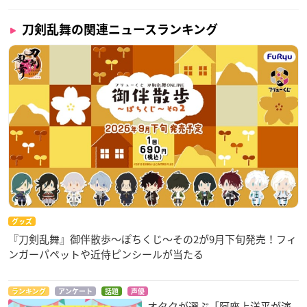
刀剣乱舞の関連ニュースランキング
グッズ
『刀剣乱舞』御伴散歩～ぽちくじ～その2が9月下旬発売！フィ
ンガーパペットや近侍ピンシールが当たる
ランキング
アンケート
話題
声優
オタクが選ぶ「阿座上洋平が演