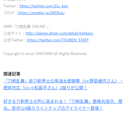
Twitter：
https://twitter.com/21s_ken
ブログ：
https://ameblo.jp/2403isn/
DMM『刀剣乱舞-ONLINE-』
公式サイト：
http://games.dmm.com/detail/tohken/
公式Twitter：
https://twitter.com/TOUKEN_STAFF
Copyright © since 1998 DMM All Rights Reserved.
関連記事
『刀剣乱舞』新刀剣男士の南海太郎朝尊（cv.野島健児さん）・
肥前忠広（cv.小松昌平さん）2振りが公開！
好きな刀剣男士の色に染まれる！『刀剣乱舞』数珠丸恒次、膝
丸、髭切ら6振りラインナップのアイライナー登場！