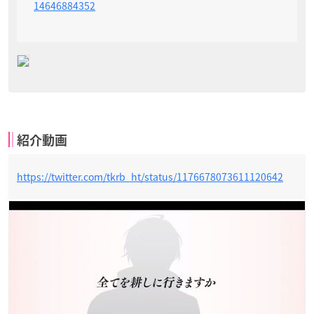
14646884352
紹介動画
https://twitter.com/tkrb_ht/status/1176678073611120642