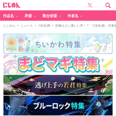
に
じ
め
ん
作品名
声優
舞台俳優
作者名
にじめん
>
ニュース
>
刀剣乱舞
> 想像以上に優しい声！？『刀剣乱舞』伊東