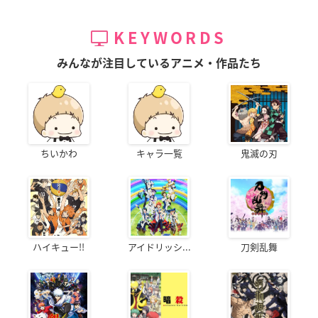
KEYWORDS
みんなが注目しているアニメ・作品たち
ちいかわ
キャラ一覧
鬼滅の刃
ハイキュー!!
アイドリッシ...
刀剣乱舞