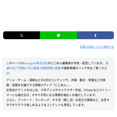
記事の内容について報告する
このページは
kusuguru株式会社
のにじめん編集部が作成・配信しています。
鬼
滅の刃
/
下野紘
/
花江夏樹
/
鬼頭明里
/
話題
の最新情報はリンク先をご覧くださ
い。
アニメ・ゲーム・漫画などの2次元コンテンツや、声優・舞台・俳優などの情
報・話題をお届けする情報メディア「にじめん」。
女性向けアニメをはじめ、少年アニメやキャラクター作品、VTuberなどストリー
マーにも幅を広げ、オタクが気になる情報を幅広くお届けしています。
さらに、アンケート・ランキング・オタ活（推し活）お役立ち情報など、女性オ
タクがワクワク楽しめるようなコンテンツも発信しています。