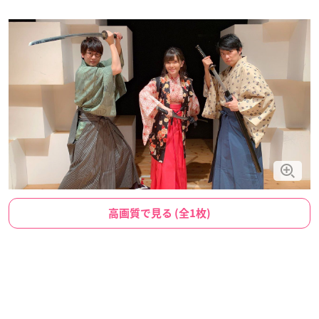
高画質で見る (全1枚)