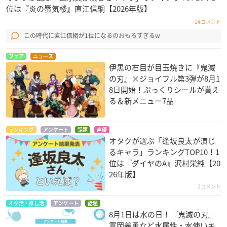
位は『炎の蜃気楼』直江信綱【2026年版】
14コメント
この時代に直江信綱が1位になるのおもろすぎるw
フェア
ニュース
伊黒の右目が目玉焼きに『鬼滅
の刃』×ジョイフル第3弾が8月1
8日開始！ぷっくりシールが貰え
る＆新メニュー7品
ランキング
アンケート
話題
声優
オタクが選ぶ「逢坂良太が演じ
るキャラ」ランキングTOP10！1
位は『ダイヤのA』沢村栄純【20
26年版】
2コメント
オタ活・推し活
アンケート
話題
8月1日は水の日！『鬼滅の刃』
冨岡義勇など水属性・水使いキ