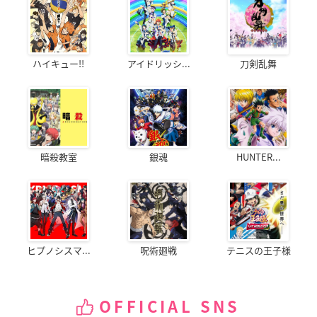
ハイキュー!!
アイドリッシ...
刀剣乱舞
暗殺教室
銀魂
HUNTER...
ヒプノシスマ...
呪術廻戦
テニスの王子様
OFFICIAL SNS