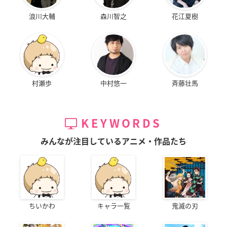
浪川大輔
森川智之
花江夏樹
村瀬歩
中村悠一
斉藤壮馬
KEYWORDS
みんなが注目しているアニメ・作品たち
ちいかわ
キャラ一覧
鬼滅の刃