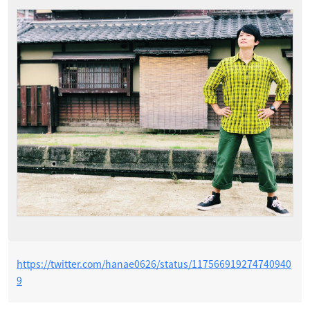
https://twitter.com/hanae0626/status/117566919274740940
9