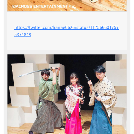
https://twitter.com/hanae0626/status/117566601757
5374848