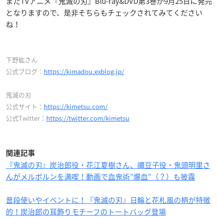
またTVアニメ『鬼滅の刃』Blu-ray&DVD第3巻が9月25日に発売
となりますので、是非そちらもチェックされてみてください
ね！
下野紘さん
公式ブログ：
https://kimadou.exblog.jp/
鬼滅の刃
公式サイト：
https://kimetsu.com/
公式Twitter：
https://twitter.com/kimetsu
関連記事
『鬼滅の刃』炭治郎役・花江夏樹さん、禰豆子役・鬼頭明里さ
んがメルボルンを満喫！動画で血鬼術”爆血”（？）も披露
普段使いやイベントに！『鬼滅の刃』日輪と花札風の柄が特徴
的！炭治郎の耳飾りモチーフのトートバッグ登場