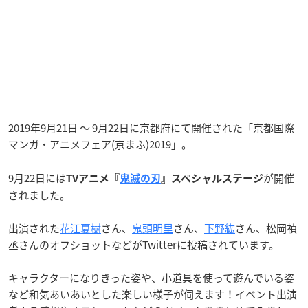
2019年9月21日 ～ 9月22日に
京都府にて開催された「京都国際
マンガ・アニメフェア(京まふ)2019」。
9月22日には
が開催
TVアニメ『
鬼滅の刃
』
スペシャルステージ
されました。
出演された
花江夏樹
さん、
鬼頭明里
さん、
下野紘
さん、松岡禎
丞さんのオフショットなどがTwitterに投稿されています。
キャラクターになりきった姿や、小道具を使って遊んでいる姿
など和気あいあいとした楽しい様子が伺えます！
イベント出演