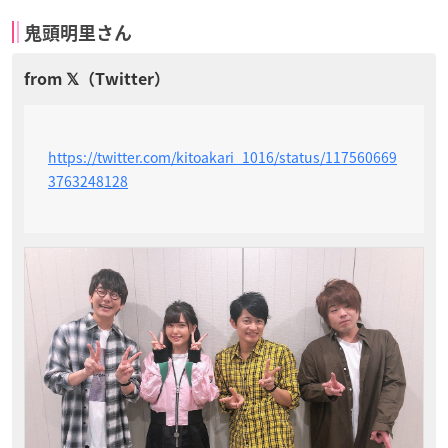
鬼頭明里さん
https://twitter.com/kitoakari_1016/status/117560669
3763248128