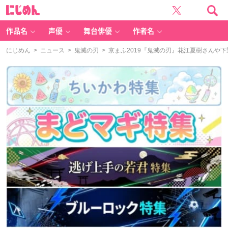
に
じ
め
ん
作品名
声優
舞台俳優
作者名
にじめん
>
ニュース
>
鬼滅の刃
> 京まふ2019『鬼滅の刃』花江夏樹さん