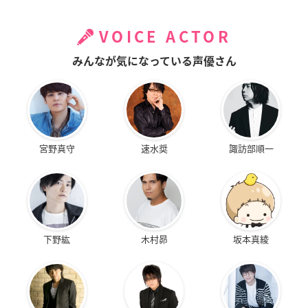
VOICE ACTOR
みんなが気になっている声優さん
宮野真守
速水奨
諏訪部順一
下野紘
木村昴
坂本真綾