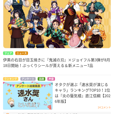
フェア
ニュース
伊黒の右目が目玉焼きに『鬼滅の刃』×ジョイフル第3弾が8月
18日開始！ぷっくりシールが貰える＆新メニュー7品
ランキング
アンケート
話題
声優
オタクが選ぶ「速水奨が演じる
キャラ」ランキングTOP10！1位
は『炎の蜃気楼』直江信綱【202
6年版】
14コメント