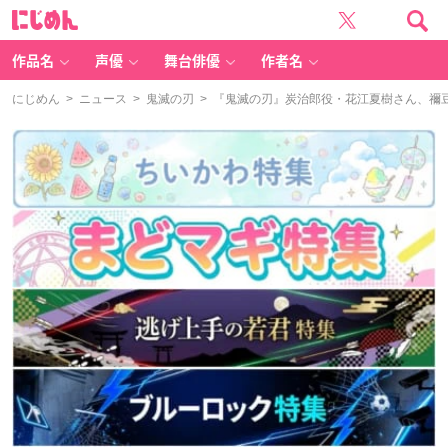
に
じ
め
ん
作品名
声優
舞台俳優
作者名
にじめん
>
ニュース
>
鬼滅の刃
> 『鬼滅の刃』炭治郎役・花江夏樹さん、禰