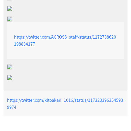
https://twitter.com/ACROSS_staff/status/1172738620
198834177
https://twitter.com/kitoakari_1016/status/117323396354593
9974