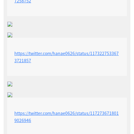
7258752
https://twitter.com/hanae0626/status/117322753367
3721857
https://twitter.com/hanae0626/status/117273671801
9026946