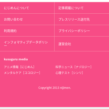
にじめんについて
記事掲載について
お問い合わせ
プレスリリース送付先
利用規約
プライバシーポリシー
インフォマティブデータポリシ
運営会社
ー
kusuguru
media
アニメ情報［にじめん］
科学ニュース［ナゾロジー］
メンタルケア［ココロジー］
心理テスト［シンリ］
Copyright 2013 nijimen.