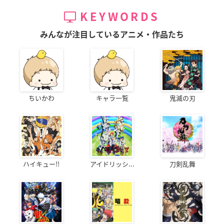
KEYWORDS
みんなが注目しているアニメ・作品たち
ちいかわ
キャラ一覧
鬼滅の刃
ハイキュー!!
アイドリッシ...
刀剣乱舞