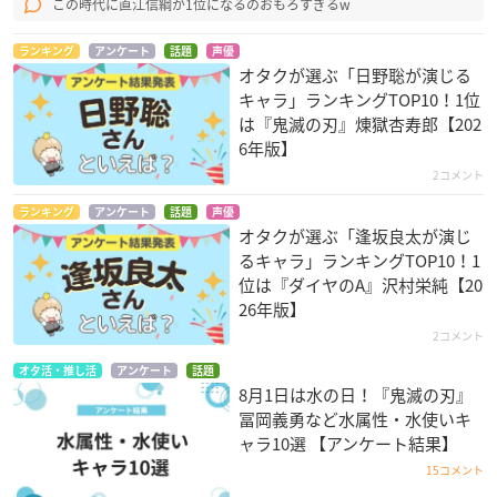
この時代に直江信綱が1位になるのおもろすぎるw
ランキング
アンケート
話題
声優
オタクが選ぶ「日野聡が演じる
キャラ」ランキングTOP10！1位
は『鬼滅の刃』煉󠄁獄杏寿郎【202
6年版】
2コメント
ランキング
アンケート
話題
声優
オタクが選ぶ「逢坂良太が演じ
るキャラ」ランキングTOP10！1
位は『ダイヤのA』沢村栄純【20
26年版】
2コメント
オタ活・推し活
アンケート
話題
8月1日は水の日！『鬼滅の刃』
冨岡義勇など水属性・水使いキ
ャラ10選 【アンケート結果】
15コメント