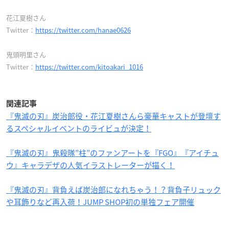
花江夏樹さん
Twitter：
https://twitter.com/hanae0626
鬼頭明里さん
Twitter：
https://twitter.com/kitoakari_1016
関連記事
『鬼滅の刃』炭治郎役・花江夏樹さんら豪華キャストが登壇す
るスペシャルイベントのライビュが決定！
『鬼滅の刃』鬼殺隊”柱”のファンアートを『FGO』『アイチュ
ウ』キャラデザの人気イラストレーターが描く！
『鬼滅の刃』背負えば炭治郎になれちゃう！？背負子リュック
や耳飾りなど再入荷！JUMP SHOP初の単独フェア開催