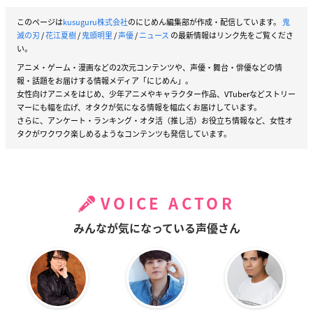
このページは
kusuguru株式会社
のにじめん編集部が作成・配信しています。
鬼
滅の刃
/
花江夏樹
/
鬼頭明里
/
声優
/
ニュース
の最新情報はリンク先をご覧くださ
い。
アニメ・ゲーム・漫画などの2次元コンテンツや、声優・舞台・俳優などの情
報・話題をお届けする情報メディア「にじめん」。
女性向けアニメをはじめ、少年アニメやキャラクター作品、VTuberなどストリー
マーにも幅を広げ、オタクが気になる情報を幅広くお届けしています。
さらに、アンケート・ランキング・オタ活（推し活）お役立ち情報など、女性オ
タクがワクワク楽しめるようなコンテンツも発信しています。
VOICE ACTOR
みんなが気になっている声優さん