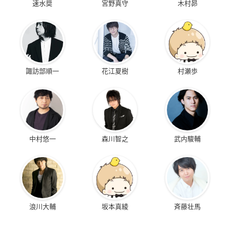
速水奨
宮野真守
木村昴
諏訪部順一
花江夏樹
村瀬歩
中村悠一
森川智之
武内駿輔
浪川大輔
坂本真綾
斉藤壮馬