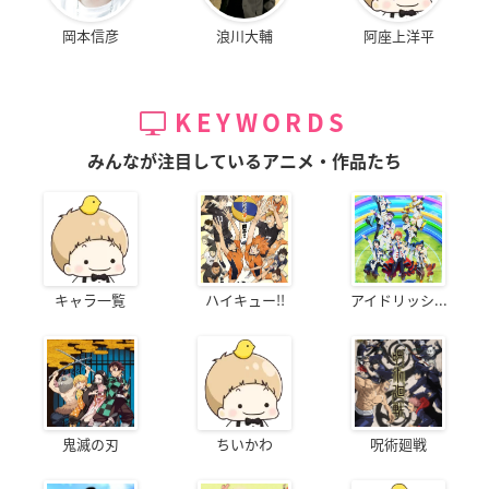
岡本信彦
浪川大輔
阿座上洋平
KEYWORDS
みんなが注目しているアニメ・作品たち
キャラ一覧
ハイキュー!!
アイドリッシ...
鬼滅の刃
ちいかわ
呪術廻戦