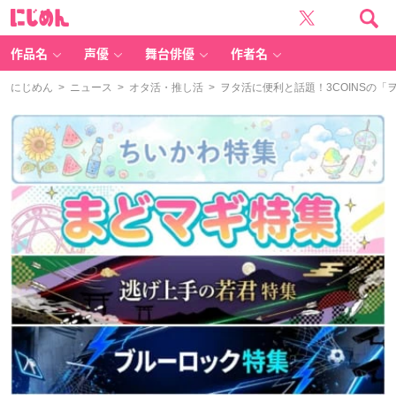
に
じ
め
ん
作品名
声優
舞台俳優
作者名
にじめん
>
ニュース
>
オタ活・推し活
> ヲタ活に便利と話題！3COINSの