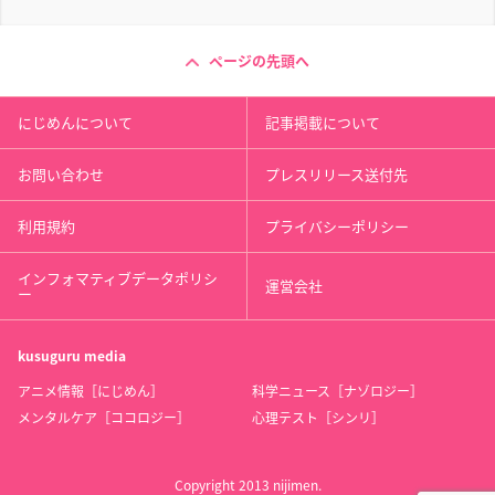
ページの先頭へ
にじめんについて
記事掲載について
お問い合わせ
プレスリリース送付先
利用規約
プライバシーポリシー
インフォマティブデータポリシ
運営会社
ー
kusuguru
media
アニメ情報［にじめん］
科学ニュース［ナゾロジー］
メンタルケア［ココロジー］
心理テスト［シンリ］
Copyright 2013 nijimen.