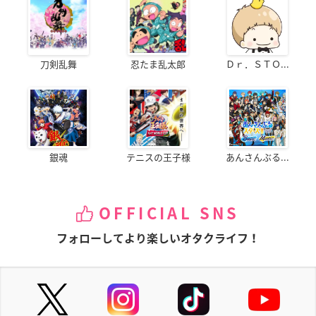
刀剣乱舞
忍たま乱太郎
Ｄｒ．ＳＴＯ...
銀魂
テニスの王子様
あんさんぶる...
OFFICIAL SNS
フォローしてより楽しいオタクライフ！