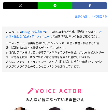
記事の内容について報告する
このページは
kusuguru株式会社
のにじめん編集部が作成・配信しています。
オ
タ活・推し活
/
話題
/
アニメ
/
ニュース
の最新情報はリンク先をご覧ください。
アニメ・ゲーム・漫画などの2次元コンテンツや、声優・舞台・俳優などの情
報・話題をお届けする情報メディア「にじめん」。
女性向けアニメをはじめ、少年アニメやキャラクター作品、VTuberなどストリー
マーにも幅を広げ、オタクが気になる情報を幅広くお届けしています。
さらに、アンケート・ランキング・オタ活（推し活）お役立ち情報など、女性オ
タクがワクワク楽しめるようなコンテンツも発信しています。
VOICE ACTOR
みんなが気になっている声優さん