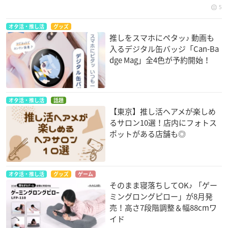
5
オタ活・推し活
グッズ
推しをスマホにペタッ♪ 動画も
入るデジタル缶バッジ「Can-Ba
dge Mag」全4色が予約開始！
オタ活・推し活
話題
【東京】推し活ヘアメが楽しめ
るサロン10選！店内にフォトス
ポットがある店舗も◎
オタ活・推し活
グッズ
ゲーム
そのまま寝落ちしてOK♪ 「ゲー
ミングロングピロー」が8月発
売！高さ7段階調整＆幅88cmワ
イド