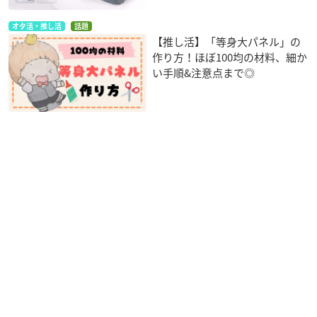
オタ活・推し活
話題
【推し活】「等身大パネル」の
作り方！ほぼ100均の材料、細か
い手順&注意点まで◎