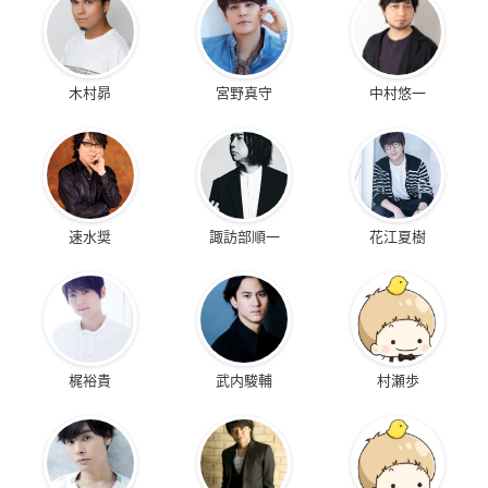
木村昴
宮野真守
中村悠一
速水奨
諏訪部順一
花江夏樹
梶裕貴
武内駿輔
村瀬歩