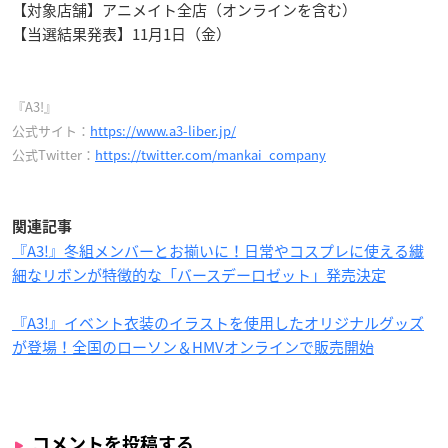
【対象店舗】アニメイト全店（オンラインを含む）
【当選結果発表】11月1日（金）
『A3!』
公式サイト：
https://www.a3-liber.jp/
公式Twitter：
https://twitter.com/mankai_company
関連記事
『A3!』冬組メンバーとお揃いに！日常やコスプレに使える繊
細なリボンが特徴的な「バースデーロゼット」発売決定
『A3!』イベント衣装のイラストを使用したオリジナルグッズ
が登場！全国のローソン＆HMVオンラインで販売開始
コメントを投稿する