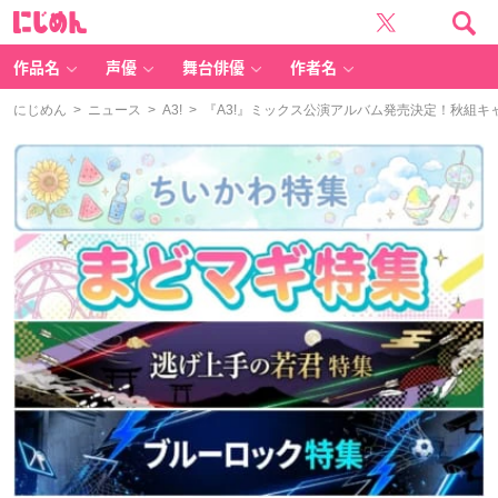
に
じ
め
ん
作品名
声優
舞台俳優
作者名
にじめん
>
ニュース
>
A3!
> 『A3!』ミックス公演アルバム発売決定！秋組キ