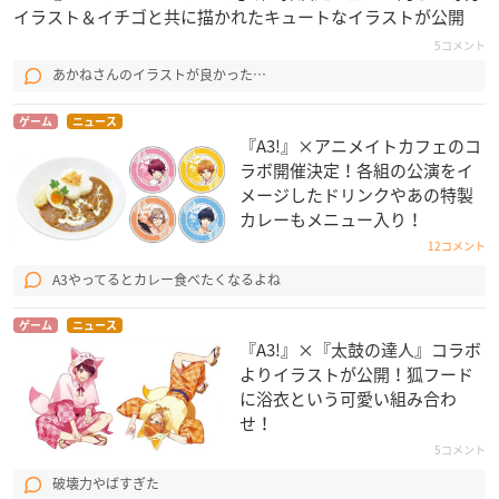
イラスト＆イチゴと共に描かれたキュートなイラストが公開
5コメント
あかねさんのイラストが良かった…
ゲーム
ニュース
『A3!』×アニメイトカフェのコ
ラボ開催決定！各組の公演をイ
メージしたドリンクやあの特製
カレーもメニュー入り！
12コメント
A3やってるとカレー食べたくなるよね
ゲーム
ニュース
『A3!』×『太鼓の達人』コラボ
よりイラストが公開！狐フード
に浴衣という可愛い組み合わ
せ！
5コメント
破壊力やばすぎた