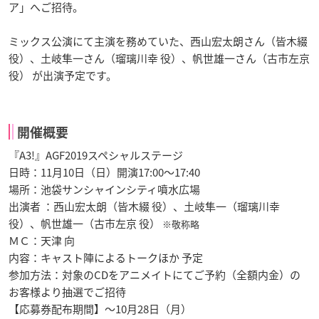
ア」へご招待。
ミックス公演にて主演を務めていた、西山宏太朗さん（皆木綴
役）、土岐隼一さん（瑠璃川幸 役）、帆世雄一さん（古市左京
役） が出演予定です。
開催概要
『A3!』AGF2019スペシャルステージ
日時：11月10日（日）開演17:00～17:40
場所：池袋サンシャインシティ噴水広場
出演者 ：西山宏太朗（皆木綴 役）、土岐隼一（瑠璃川幸
役）、帆世雄一（古市左京 役）
※敬称略
ＭＣ：天津 向
内容：キャスト陣によるトークほか 予定
参加方法：対象のCDをアニメイトにてご予約（全額内金）の
お客様より抽選でご招待
【応募券配布期間】～10月28日（月）