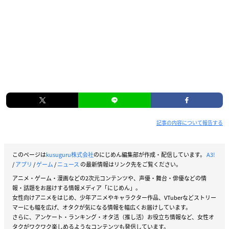
記事の内容について報告する
このページは
kusuguru株式会社
のにじめん編集部が作成・配信しています。
A3!
/
アプリ
/
ゲーム
/
ニュース
の最新情報はリンク先をご覧ください。
アニメ・ゲーム・漫画などの2次元コンテンツや、声優・舞台・俳優などの情
報・話題をお届けする情報メディア「にじめん」。
女性向けアニメをはじめ、少年アニメやキャラクター作品、VTuberなどストリー
マーにも幅を広げ、オタクが気になる情報を幅広くお届けしています。
さらに、アンケート・ランキング・オタ活（推し活）お役立ち情報など、女性オ
タクがワクワク楽しめるようなコンテンツも発信しています。