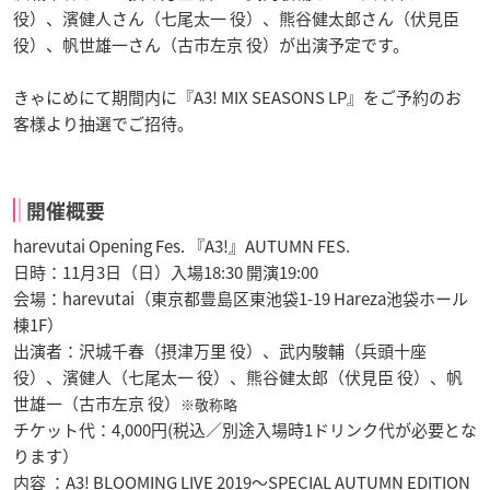
役）、濱健人さん（七尾太一 役）、熊谷健太郎さん（伏見臣
役）、帆世雄一さん（古市左京 役）が出演予定です。
きゃにめにて期間内に『A3! MIX SEASONS LP』をご予約のお
客様より抽選でご招待。
開催概要
harevutai Opening Fes. 『A3!』AUTUMN FES.
日時：11月3日（日）入場18:30 開演19:00
会場：harevutai（東京都豊島区東池袋1-19 Hareza池袋ホール
棟1F）
出演者：沢城千春（摂津万里 役）、武内駿輔（兵頭十座
役）、濱健人（七尾太一 役）、熊谷健太郎（伏見臣 役）、帆
世雄一（古市左京 役）
※敬称略
チケット代：4,000円(税込／別途入場時1ドリンク代が必要とな
ります）
内容 ：A3! BLOOMING LIVE 2019～SPECIAL AUTUMN EDITION