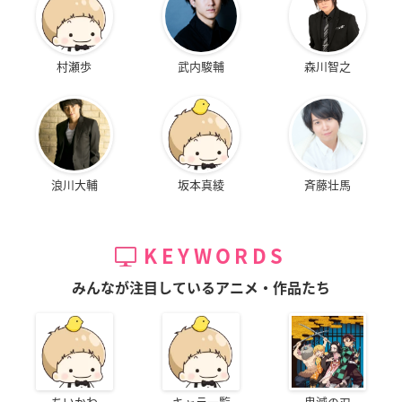
村瀬歩
武内駿輔
森川智之
浪川大輔
坂本真綾
斉藤壮馬
KEYWORDS
みんなが注目しているアニメ・作品たち
ちいかわ
キャラ一覧
鬼滅の刃