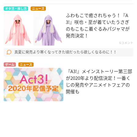
オタ活・推し活
ニュース
ふわもこで癒されちゃう！『A
3!』咲也・至が着ていたうさぎ
のもこもこ着ぐるみパジャマが
発売決定！
6コメント
真夏に発売より寒くなってきた頃だったら欲しくなるのに！！
ゲーム
ニュース
『A3!』メインストーリー第三部
が2020年より配信決定！一番く
じの発売やアニメイトフェアの
開催も