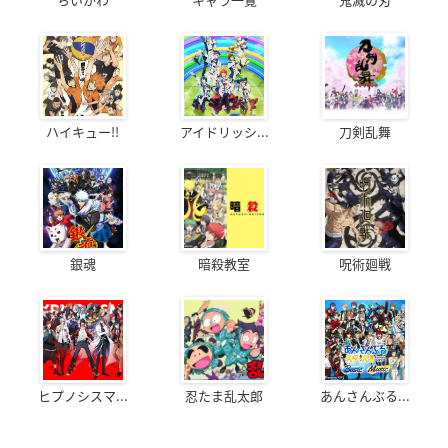
ハイキュー!!
アイドリッシ...
刀剣乱舞
銀魂
暗殺教室
呪術廻戦
ヒプノシスマ...
忍たま乱太郎
あんさんぶる...