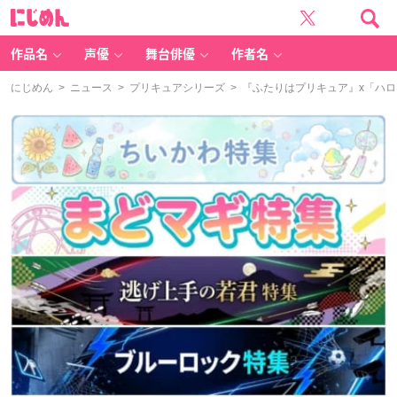
に
じ
め
ん
作品名
声優
舞台俳優
作者名
にじめん
>
ニュース
>
プリキュアシリーズ
> 『ふたりはプリキュア』x「ハ