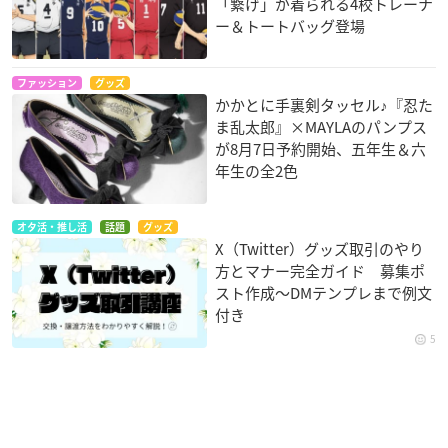
「繋げ」が着られる4校トレーナ
ー＆トートバッグ登場
ファッション
グッズ
かかとに手裏剣タッセル♪『忍た
ま乱太郎』×MAYLAのパンプス
が8月7日予約開始、五年生＆六
年生の全2色
オタ活・推し活
話題
グッズ
X（Twitter）グッズ取引のやり
方とマナー完全ガイド 募集ポ
スト作成〜DMテンプレまで例文
付き
5