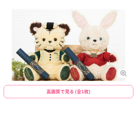
高画質で見る (全1枚)