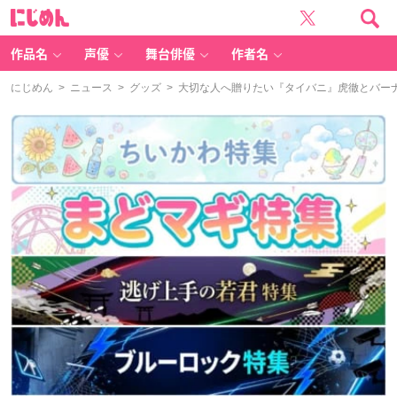
に
じ
め
ん
作品名
声優
舞台俳優
作者名
にじめん
>
ニュース
>
グッズ
> 大切な人へ贈りたい『タイバニ』虎徹とバー