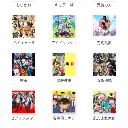
ちいかわ
キャラ一覧
鬼滅の刃
ハイキュー!!
アイドリッシ...
刀剣乱舞
銀魂
暗殺教室
呪術廻戦
ヒプノシスマ...
名探偵コナン
忍たま乱太郎