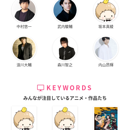
中村悠一
武内駿輔
坂本真綾
浪川大輔
森川智之
内山昂輝
KEYWORDS
みんなが注目しているアニメ・作品たち