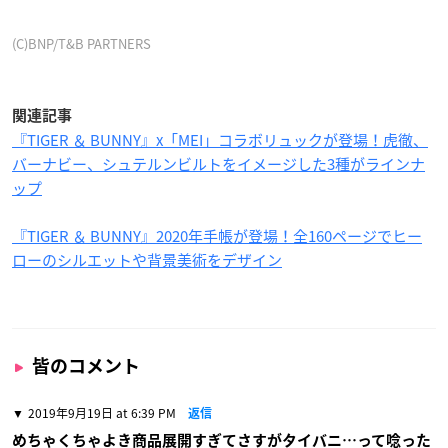
(C)BNP/T&B PARTNERS
関連記事
『TIGER ＆ BUNNY』x「MEI」コラボリュックが登場！虎徹、
バーナビー、シュテルンビルトをイメージした3種がラインナ
ップ
『TIGER ＆ BUNNY』2020年手帳が登場！全160ページでヒー
ローのシルエットや背景美術をデザイン
皆のコメント
2019年9月19日 at 6:39 PM
返信
めちゃくちゃよき商品展開すぎてさすがタイバニ…って唸った