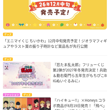
グッズ
「エニマイくじ ちいかわ」12月中旬発売予定！ジオラマフィギ
ュアやラスト賞の振り子時計など賞品名が先行公開
グッズ
『忍たま乱太郎』フリューくじ
第2弾が2027年冬発売決定！兵助
＆勘右衛門ら五年生がもちぴこB
IGぬいぐるみに♪
ファッション
グッズ
『ハイキュー!!』×Honeys コラ
ボ商品が8月19日発売！「飛べ」