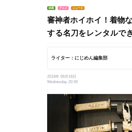
話題
アニメ
ニュース
審神者ホイホイ！着物
する名刀をレンタルで
ライター：にじめん編集部
2019年 09月18日
Wednesday 20:00