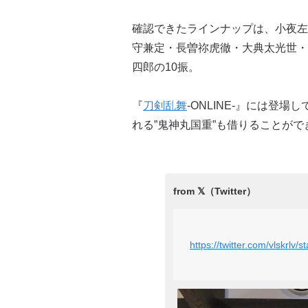
確認できたラインナップは、小夜左
守兼定・長曽祢虎徹・大典太光世・
四郎の10振。
『
刀剣乱舞
-ONLINE-』には登
れる”鬼神丸国重”も借りることが
https://twitter.com/vlskrl