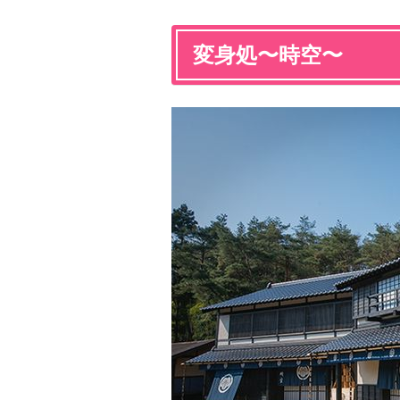
変身処〜時空〜