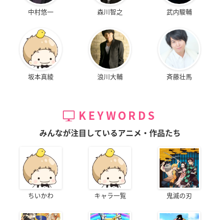
中村悠一
森川智之
武内駿輔
坂本真綾
浪川大輔
斉藤壮馬
KEYWORDS
みんなが注目しているアニメ・作品たち
ちいかわ
キャラ一覧
鬼滅の刃