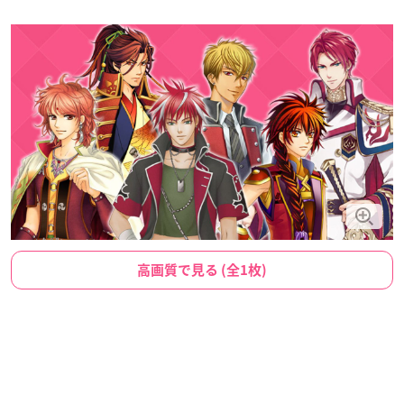
高画質で見る (全1枚)