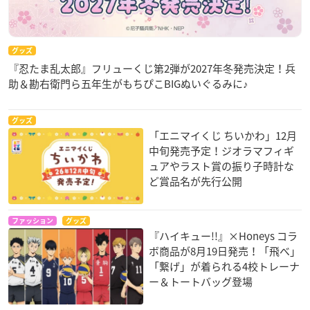
グッズ
『忍たま乱太郎』フリューくじ第2弾が2027年冬発売決定！兵
助＆勘右衛門ら五年生がもちぴこBIGぬいぐるみに♪
グッズ
「エニマイくじ ちいかわ」12月
中旬発売予定！ジオラマフィギ
ュアやラスト賞の振り子時計な
ど賞品名が先行公開
ファッション
グッズ
『ハイキュー!!』×Honeys コラ
ボ商品が8月19日発売！「飛べ」
「繋げ」が着られる4校トレーナ
ー＆トートバッグ登場