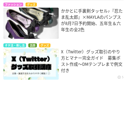
ファッション
グッズ
かかとに手裏剣タッセル♪『忍た
ま乱太郎』×MAYLAのパンプス
が8月7日予約開始、五年生＆六
年生の全2色
オタ活・推し活
話題
グッズ
X（Twitter）グッズ取引のやり
方とマナー完全ガイド 募集ポ
スト作成〜DMテンプレまで例文
付き
5