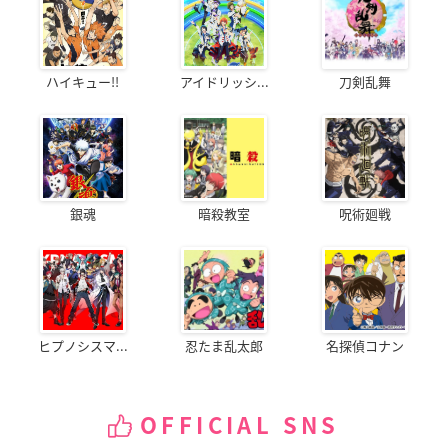
ハイキュー!!
アイドリッシ...
刀剣乱舞
銀魂
暗殺教室
呪術廻戦
ヒプノシスマ...
忍たま乱太郎
名探偵コナン
OFFICIAL SNS