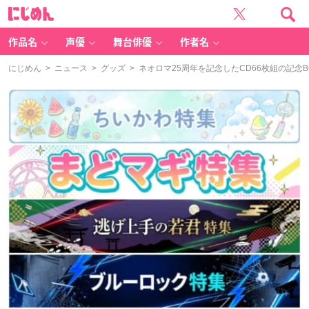
に
じ
め
ん
作品名
声優
舞台俳優
作者名
にじめん
>
ニュース
>
グッズ
> ネオロマ25周年を記念したCD66枚組の記念B