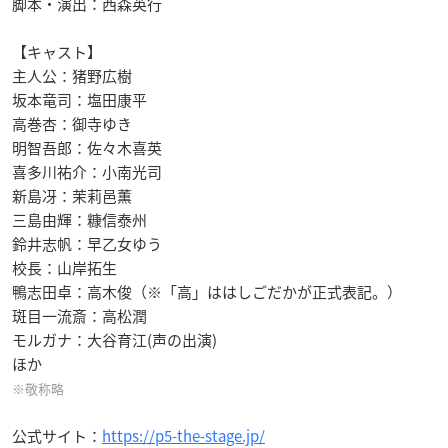
脚本・演出：西森英行
【キャスト】
主人公：猪野広樹
坂本竜司：塩田康平
高巻杏：御寺ゆき
明智吾郎：佐々木喜英
喜多川祐介：小南光司
新島冴：茉莉邑薫
三島由輝：糠信泰州
鈴井志帆：早乙女ゆう
校長：山岸拓生
鴨志田卓：高木俊（※「高」ははしごだかが正式表記。）
斑目一流斎：高松潤
モルガナ：大谷育江(声の出演)
ほか
※敬称略
公式サイト：
https://p5-the-stage.jp/