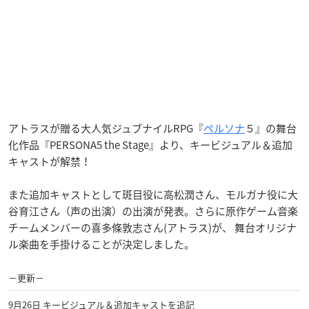
アトラスが贈る大人気ジュブナイルRPG『
ペルソナ
５』の舞台
化作品『PERSONA5 the Stage』より、キービジュアル＆追加
キャストが解禁！
また追加キャストとして斑目役に高松潤さん、モルガナ役に大
谷育江さん（声の出演）の出演が発表。さらに原作ゲーム音楽
チームメンバーの喜多條敦志さん(アトラス)が、 舞台オリジナ
ル楽曲を手掛けることが決定しました。
−更新−
9月26日 キービジュアル＆追加キャストを追記