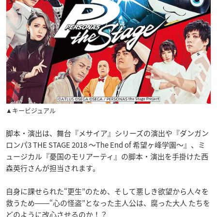
▲キービジュアル
脚本・演出は、舞台『メサイア』シリーズの演出や『ダンガン
ロンパ3 THE STAGE 2018 ～The End of 希望ヶ峰学園～』、ミ
ュージカル『憂国のモリアーティ』の脚本・演出を手掛けた西
森英行さんが担当されます。
自身に課せられた“更生”のため、そして悪しき欲望から人々を
救うため――“心の怪盗”となった主人公は、腐った大人 たちを
どのように改心させるのか！？