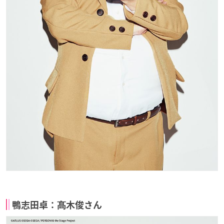
鴨志田卓：髙木俊さん