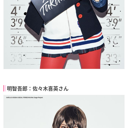
明智吾郎：佐々木喜英さん