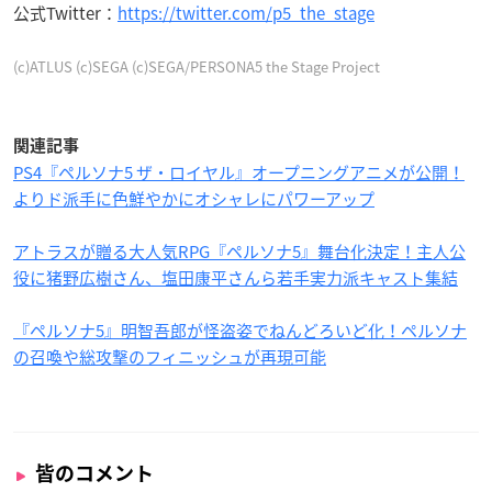
公式Twitter：
https://twitter.com/p5_the_stage
(c)ATLUS (c)SEGA (c)SEGA/PERSONA5 the Stage Project
関連記事
PS4『ペルソナ5 ザ・ロイヤル』オープニングアニメが公開！
よりド派手に色鮮やかにオシャレにパワーアップ
アトラスが贈る大人気RPG『ペルソナ5』舞台化決定！主人公
役に猪野広樹さん、塩田康平さんら若手実力派キャスト集結
『ペルソナ5』明智吾郎が怪盗姿でねんどろいど化！ペルソナ
の召喚や総攻撃のフィニッシュが再現可能
皆のコメント