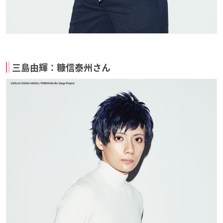
三島由輝：糠信泰州さん