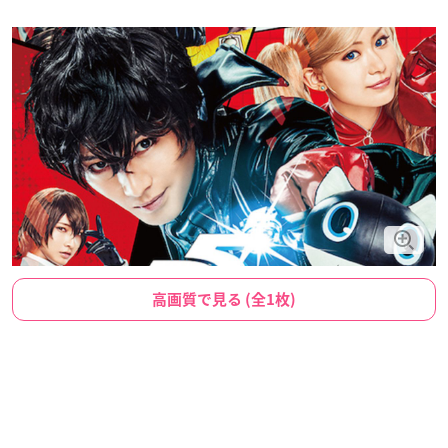
高画質で見る (全1枚)