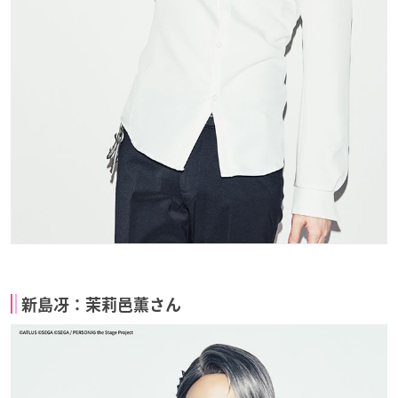
新島冴：茉莉邑薫さん