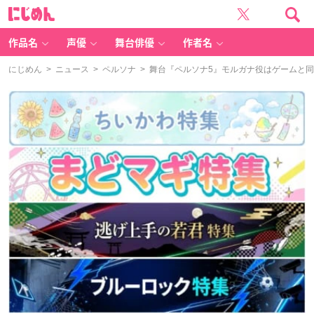
に
じ
め
ん
作品名
声優
舞台俳優
作者名
にじめん
>
ニュース
>
ペルソナ
> 舞台『ペルソナ5』モルガナ役はゲーム