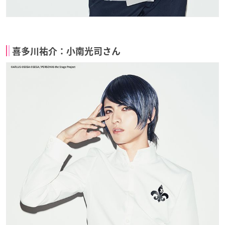
喜多川祐介：小南光司さん