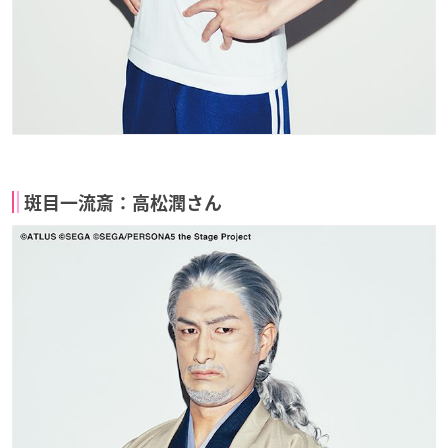
斑目一流斎：高松潤さん