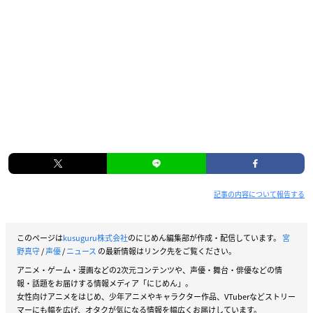
記事の内容について報告する
このページは
kusuguru株式会社
のにじめん編集部が作成・配信しています。
宮
野真守
/
声優
/
ニュース
の最新情報はリンク先をご覧ください。
アニメ・ゲーム・漫画などの2次元コンテンツや、声優・舞台・俳優などの情
報・話題をお届けする情報メディア「にじめん」。
女性向けアニメをはじめ、少年アニメやキャラクター作品、VTuberなどストリー
マーにも幅を広げ、オタクが気になる情報を幅広くお届けしています。