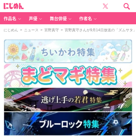
に
じ
め
ん
作品名
声優
舞台俳優
作者名
にじめん
>
ニュース
>
宮野真守
> 宮野真守さんが9月14日放送の「ズムサ