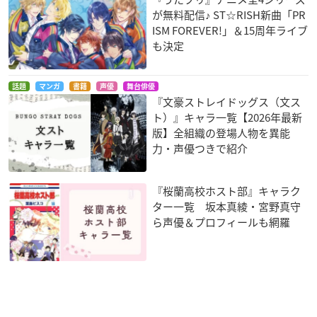
が無料配信♪ ST☆RISH新曲「PR
ISM FOREVER!」＆15周年ライブ
も決定
話題
マンガ
書籍
声優
舞台俳優
『文豪ストレイドッグス（文ス
ト）』キャラ一覧【2026年最新
版】全組織の登場人物を異能
力・声優つきで紹介
『桜蘭高校ホスト部』キャラク
ター一覧 坂本真綾・宮野真守
ら声優＆プロフィールも網羅