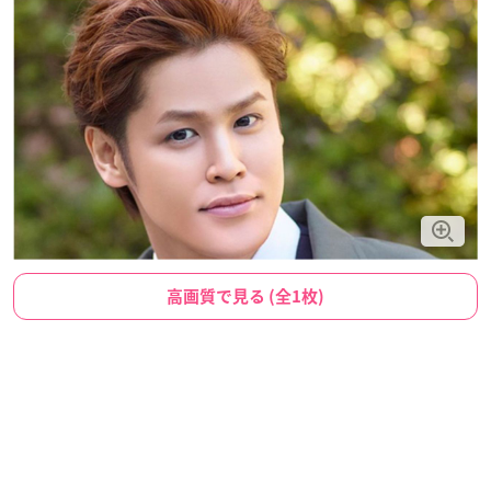
高画質で見る (全1枚)