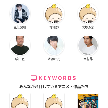
花江夏樹
村瀬歩
大塚芳忠
稲田徹
斉藤壮馬
木村昴
KEYWORDS
みんなが注目しているアニメ・作品たち