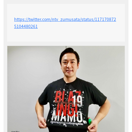
https://twitter.com/ntv_zumusata/status/117170872
5104480261