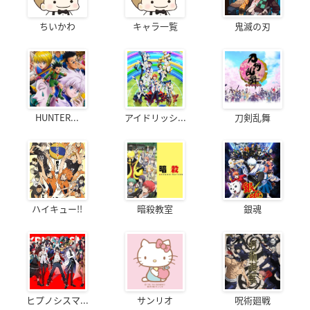
ちいかわ
キャラ一覧
鬼滅の刃
HUNTER...
アイドリッシ...
刀剣乱舞
ハイキュー!!
暗殺教室
銀魂
ヒプノシスマ...
サンリオ
呪術廻戦