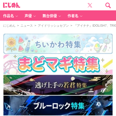
に
じ
め
ん
作品名
声優
舞台俳優
作者名
にじめん
>
ニュース
>
アイドリッシュセブン
> 『アイナナ』IDOLiSH7、