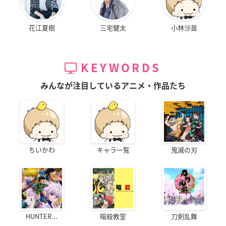
花江夏樹
三宅健太
小林沙苗
KEYWORDS
みんなが注目しているアニメ・作品たち
ちいかわ
キャラ一覧
鬼滅の刃
HUNTER...
暗殺教室
刀剣乱舞