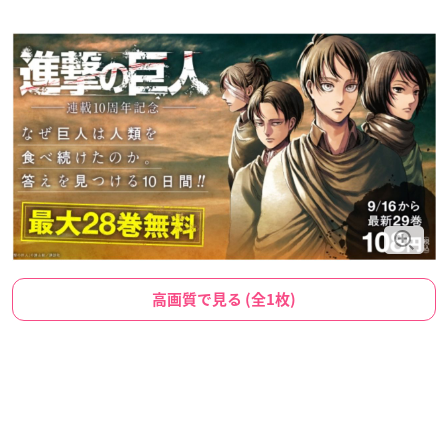
高画質で見る (全1枚)