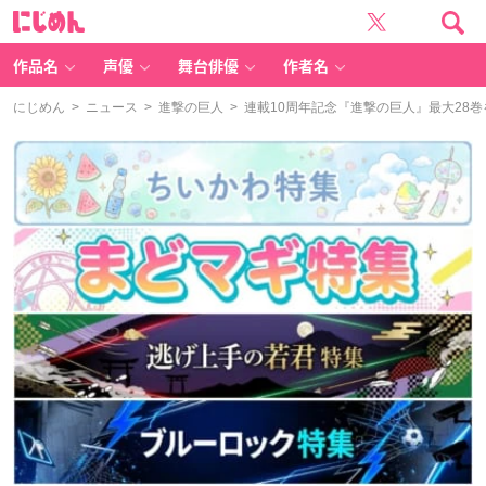
に
じ
め
ん
作品名
声優
舞台俳優
作者名
にじめん
>
ニュース
>
進撃の巨人
> 連載10周年記念『進撃の巨人』最大28