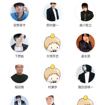
宮野真守
鈴村健一
森川智之
下野紘
大塚芳忠
速水奨
稲田徹
村瀬歩
諏訪部順一