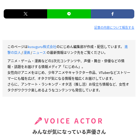
記事の内容について報告する
このページは
kusuguru株式会社
のにじめん編集部が作成・配信しています。
進
撃の巨人
/
漫画
/
ニュース
の最新情報はリンク先をご覧ください。
アニメ・ゲーム・漫画などの2次元コンテンツや、声優・舞台・俳優などの情
報・話題をお届けする情報メディア「にじめん」。
女性向けアニメをはじめ、少年アニメやキャラクター作品、VTuberなどストリー
マーにも幅を広げ、オタクが気になる情報を幅広くお届けしています。
さらに、アンケート・ランキング・オタ活（推し活）お役立ち情報など、女性オ
タクがワクワク楽しめるようなコンテンツも発信しています。
VOICE ACTOR
みんなが気になっている声優さん