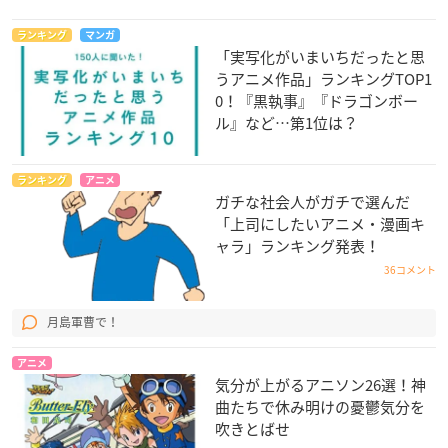
ランキング
マンガ
「実写化がいまいちだったと思
うアニメ作品」ランキングTOP1
0！『黒執事』『ドラゴンボー
ル』など…第1位は？
ランキング
アニメ
ガチな社会人がガチで選んだ
「上司にしたいアニメ・漫画キ
ャラ」ランキング発表！
36コメント
月島軍曹で！
アニメ
気分が上がるアニソン26選！神
曲たちで休み明けの憂鬱気分を
吹きとばせ