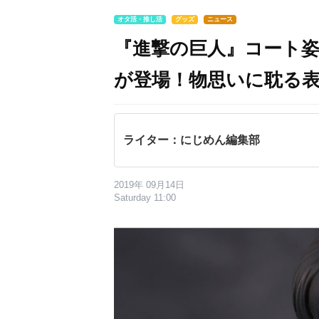
オタ活・推し活
グッズ
ニュース
『進撃の巨人』コート
が登場！物思いに耽る
ライター：にじめん編集部
2019年 09月14日
Saturday 11:00