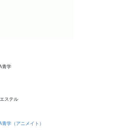
A青学
リエステル
 A青学（アニメイト）