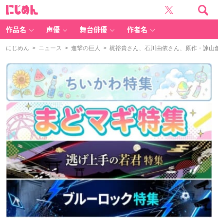
に
じ
め
ん
作品名
声優
舞台俳優
作者名
にじめん
>
ニュース
>
進撃の巨人
> 梶裕貴さん、石川由依さん、原作・諫山