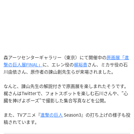
森アーツセンターギャラリー（東京）にて開催中の
原画展「進
撃の巨人展FINAL」
に、エレン役の
梶裕貴
さん、ミカサ役の石
川由依さん、原作者の諫山創先生らが来場されました。
なんと、諌山先生の解説付きで原画展を楽しまれたそうです。
梶さんはTwitterで、フォトスポットを楽しむ石川さんや、”心
臓を捧げよポーズ”で撮影した集合写真などを公開。
また、TVアニメ『
進撃の巨人
Season3』の打ち上げの様子も投
稿されています。