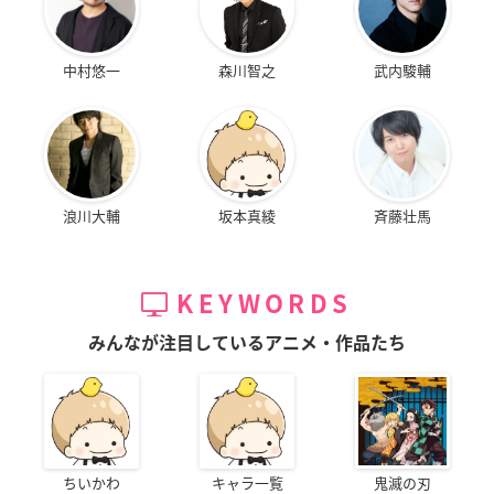
中村悠一
森川智之
武内駿輔
浪川大輔
坂本真綾
斉藤壮馬
KEYWORDS
みんなが注目しているアニメ・作品たち
ちいかわ
キャラ一覧
鬼滅の刃