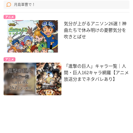
月島軍曹で！
アニメ
気分が上がるアニソン26選！神
曲たちで休み明けの憂鬱気分を
吹きとばせ
アニメ
「進撃の巨人」キャラ一覧｜人
間・巨人162キャラ網羅【アニメ
放送分までネタバレあり】