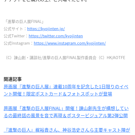
「進撃の巨人展FINAL」
公式サイト：
https://kyojinten.jp/
公式Twitter：
https://twitter.com/kyojinten
公式Instagram：
https://www.instagram.com/kyojinten/
（C）諫山創・講談社/進撃の巨人展FINAL製作委員会（C）HK/AOTFE
関連記事
原画展『進撃の巨人展』連載10周年を記念した1日限りのイベ
ント開催！限定ポストカード＆フォトスポットが登場
原画展「進撃の巨人展FINAL」開催！諫山創先生が構想してい
るの最終話の風景を音で再現＆ポスタービジュアル第2弾公開
『進撃の巨人』梶裕貴さん、神谷浩史さんら主要キャスト陣が