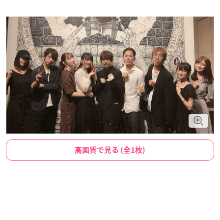
高画質で見る (全1枚)