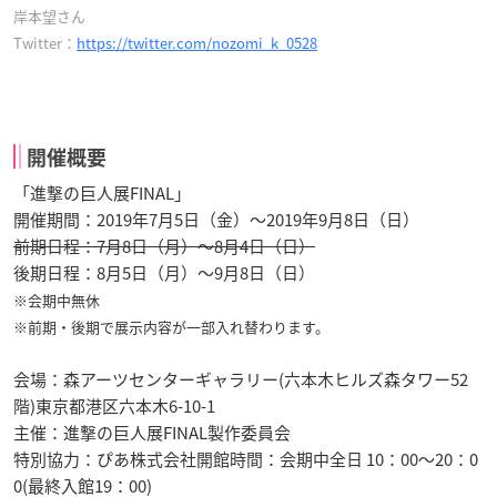
岸本望さん
Twitter：
https://twitter.com/nozomi_k_0528
開催概要
「進撃の巨人展FINAL」
開催期間：2019年7月5日（金）～2019年9月8日（日）
前期日程：7月8日（月）～8月4日（日）
後期日程：8月5日（月）～9月8日（日）
※会期中無休
※前期・後期で展示内容が一部入れ替わります。
会場：森アーツセンターギャラリー(六本木ヒルズ森タワー52
階)東京都港区六本木6-10-1
主催：進撃の巨人展FINAL製作委員会
特別協力：ぴあ株式会社開館時間：会期中全日 10：00～20：0
0(最終入館19：00)