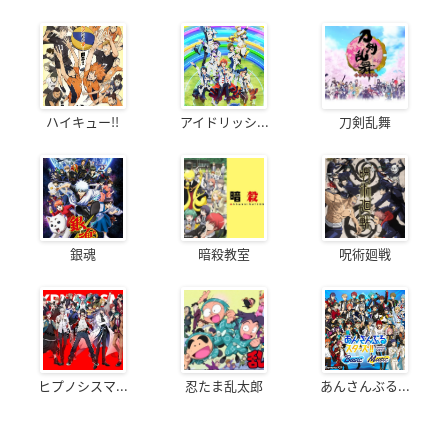
ハイキュー!!
アイドリッシ...
刀剣乱舞
銀魂
暗殺教室
呪術廻戦
ヒプノシスマ...
忍たま乱太郎
あんさんぶる...