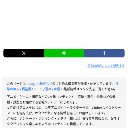
記事の内容について報告する
このページは
kusuguru株式会社
のにじめん編集部が作成・配信しています。
進
撃の巨人
/
梶裕貴
/
アニメ
/
漫画
/
声優
の最新情報はリンク先をご覧ください。
アニメ・ゲーム・漫画などの2次元コンテンツや、声優・舞台・俳優などの情
報・話題をお届けする情報メディア「にじめん」。
女性向けアニメをはじめ、少年アニメやキャラクター作品、VTuberなどストリー
マーにも幅を広げ、オタクが気になる情報を幅広くお届けしています。
さらに、アンケート・ランキング・オタ活（推し活）お役立ち情報など、女性オ
タクがワクワク楽しめるようなコンテンツも発信しています。