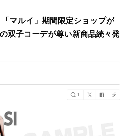
ｘ「マルイ」期間限定ショップが
子の双子コーデが尊い新商品続々発
1