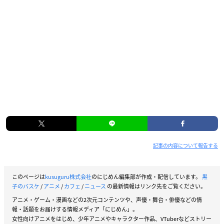
記事の内容について報告する
このページは
kusuguru株式会社
のにじめん編集部が作成・配信しています。
黒
子のバスケ
/
アニメ
/
カフェ
/
ニュース
の最新情報はリンク先をご覧ください。
アニメ・ゲーム・漫画などの2次元コンテンツや、声優・舞台・俳優などの情
報・話題をお届けする情報メディア「にじめん」。
女性向けアニメをはじめ、少年アニメやキャラクター作品、VTuberなどストリー