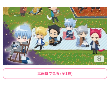
高画質で見る (全1枚)