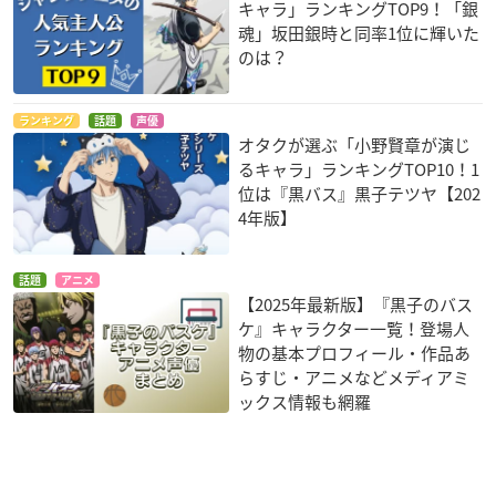
キャラ」ランキングTOP9！「銀
魂」坂田銀時と同率1位に輝いた
のは？
ランキング
話題
声優
オタクが選ぶ「小野賢章が演じ
るキャラ」ランキングTOP10！1
位は『黒バス』黒子テツヤ【202
4年版】
話題
アニメ
【2025年最新版】『黒子のバス
ケ』キャラクター一覧！登場人
物の基本プロフィール・作品あ
らすじ・アニメなどメディアミ
ックス情報も網羅