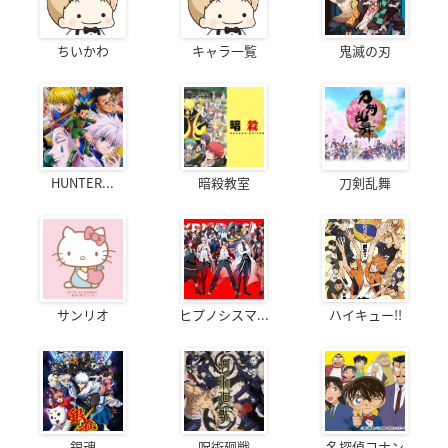
ちいかわ
キャラ一覧
鬼滅の刃
HUNTER...
暗殺教室
刀剣乱舞
サンリオ
ヒプノシスマ...
ハイキュー!!
銀魂
呪術廻戦
名探偵コナン