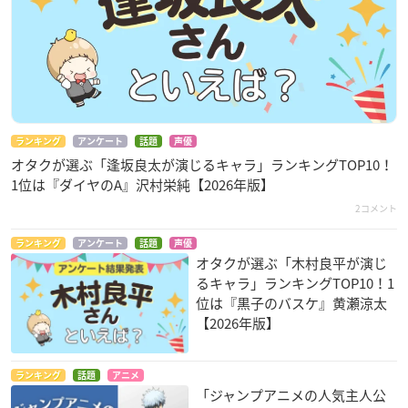
ランキング
アンケート
話題
声優
オタクが選ぶ「逢坂良太が演じるキャラ」ランキングTOP10！
1位は『ダイヤのA』沢村栄純【2026年版】
2コメント
ランキング
アンケート
話題
声優
オタクが選ぶ「木村良平が演じ
るキャラ」ランキングTOP10！1
位は『黒子のバスケ』黄瀬涼太
【2026年版】
ランキング
話題
アニメ
「ジャンプアニメの人気主人公