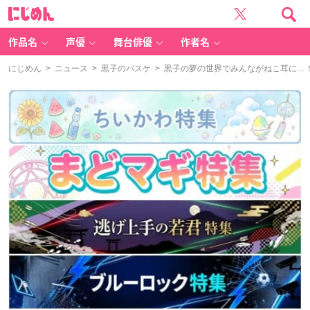
に
じ
め
ん
作品名
声優
舞台俳優
作者名
にじめん
>
ニュース
>
黒子のバスケ
> 黒子の夢の世界でみんながねこ耳に…