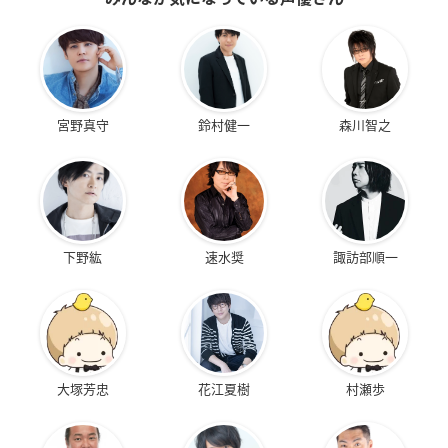
宮野真守
鈴村健一
森川智之
下野紘
速水奨
諏訪部順一
大塚芳忠
花江夏樹
村瀬歩