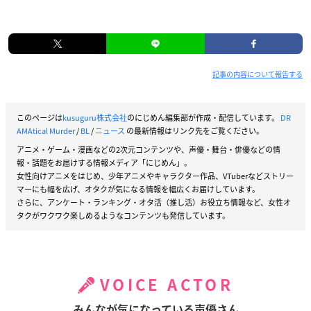
記事の内容について報告する
このページは
kusuguru株式会社
のにじめん編集部が作成・配信しています。
DR
AMAtical Murder
/
BL
/
ニュース
の最新情報はリンク先をご覧ください。
アニメ・ゲーム・漫画などの2次元コンテンツや、声優・舞台・俳優などの情
報・話題をお届けする情報メディア「にじめん」。
女性向けアニメをはじめ、少年アニメやキャラクター作品、VTuberなどストリー
マーにも幅を広げ、オタクが気になる情報を幅広くお届けしています。
さらに、アンケート・ランキング・オタ活（推し活）お役立ち情報など、女性オ
タクがワクワク楽しめるようなコンテンツも発信しています。
VOICE ACTOR
みんなが気になっている声優さん