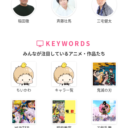
稲田徹
斉藤壮馬
三宅健太
KEYWORDS
みんなが注目しているアニメ・作品たち
ちいかわ
キャラ一覧
鬼滅の刃
HUNTER...
暗殺教室
刀剣乱舞