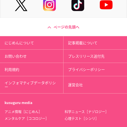
ページの先頭へ
にじめんについて
記事掲載について
お問い合わせ
プレスリリース送付先
利用規約
プライバシーポリシー
インフォマティブデータポリシ
運営会社
ー
kusuguru
media
アニメ情報［にじめん］
科学ニュース［ナゾロジー］
メンタルケア［ココロジー］
心理テスト［シンリ］