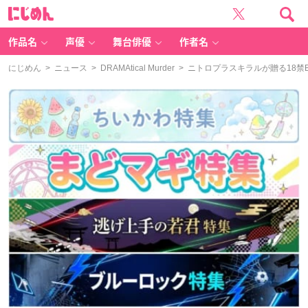
に
じ
め
ん
作品名
声優
舞台俳優
作者名
にじめん
>
ニュース
>
DRAMAtical Murder
> ニトロプラスキラルが贈る18禁BL