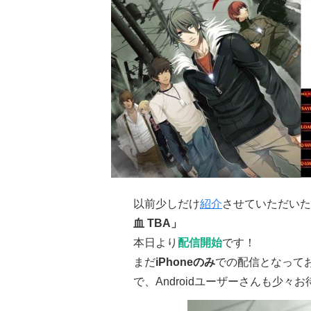
以前少しだけ
紹介
させていただいた
血 TBA」
本日より
配信開始
です！
まだ
iPhoneのみ
での配信となってお
で、Androidユーザーさんも少々