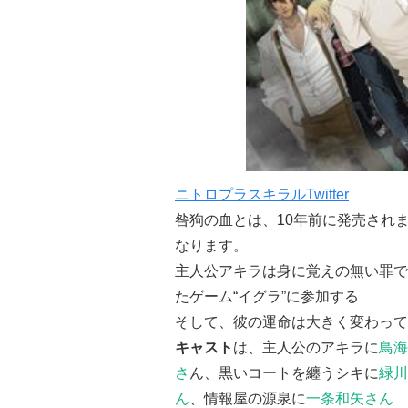
ニトロプラスキラルTwitter
咎狗の血とは、10年前に発売され
なります。
主人公アキラは身に覚えの無い罪で
たゲーム“イグラ”に参加する
そして、彼の運命は大きく変わって
キャスト
は、主人公のアキラに
鳥海
さ
ん、黒いコートを纏うシキに
緑川
ん
、情報屋の源泉に
一条和矢さん