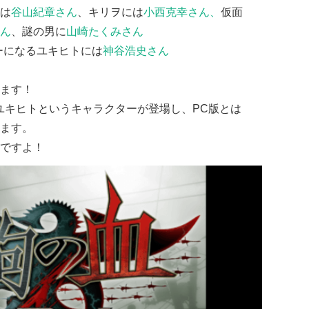
は
谷山紀章さん
、キリヲには
小西克幸さん、
仮面
ん
、謎の男に
山崎たくみさん
ーになるユキヒトには
神谷浩史さん
ます！
ユキヒトというキャラクターが登場し、PC版とは
ます。
ですよ！