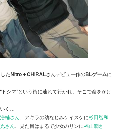
ました
Nitro＋CHiRAL
さんデビュー作の
BLゲーム
に
“トシマ”という街に連れて行かれ、そこで命をかけ
いく…
浩輔さん
、アキラの幼なじみケイスケに
杉田智和
光さん
、見た目はまるで少女のリンに
福山潤さ