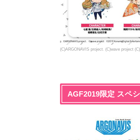
(C)ARGONAVIS project. (C)wave project (C)
AGF2019限定 ス