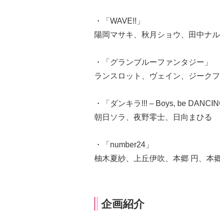
・「WAVE!!」
陽岡マサキ、秋月ショウ、田中ナル
・「グランブルーファンタジー」
ランスロット、ヴェイン、ジークフ
・「ダンキラ!!! – Boys, be DANCIN
朝日ソラ、夜野零士、日向まひる
・「number24」
柚木夏紗、上丘伊吹、本郷 円、本
企画紹介