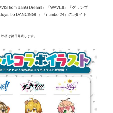
from BanG Dream!』『WAVE!!』『グランブ
s, be DANCING! -』『number24』の5タイト
ト絵柄は後日発表します。