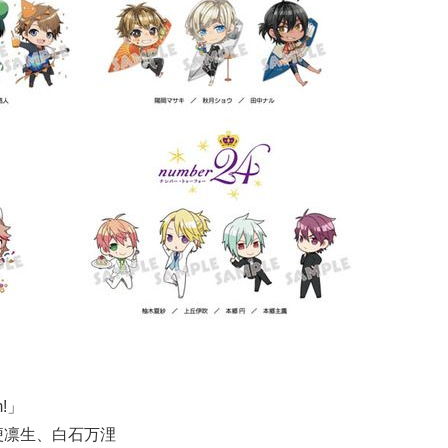
m!」
梗凛生、白石万浬