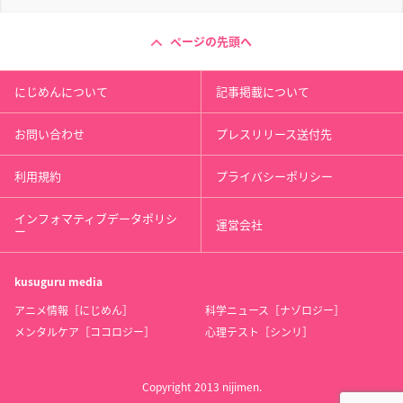
ページの先頭へ
にじめんについて
記事掲載について
お問い合わせ
プレスリリース送付先
利用規約
プライバシーポリシー
インフォマティブデータポリシ
運営会社
ー
kusuguru
media
アニメ情報［にじめん］
科学ニュース［ナゾロジー］
メンタルケア［ココロジー］
心理テスト［シンリ］
Copyright 2013 nijimen.