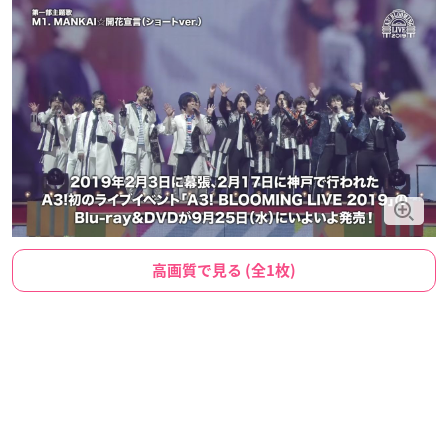
高画質で見る (全1枚)