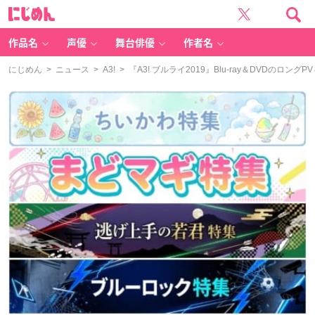
に
じ
め
ん
作品名
声優
舞台俳優
作者名
にじめん
>
ニュース
>
A3!
> 『A3! ブルライ2019』Blu-ray＆DVDの