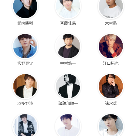
武内駿輔
斉藤壮馬
木村昴
宮野真守
中村悠一
江口拓也
羽多野渉
諏訪部順一
速水奨