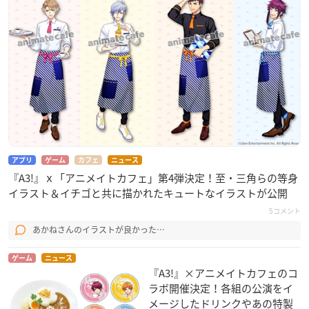
アプリ
ゲーム
カフェ
ニュース
『A3!』ｘ「アニメイトカフェ」第4弾決定！至・三角らの等身
イラスト＆イチゴと共に描かれたキュートなイラストが公開
5コメント
あかねさんのイラストが良かった…
ゲーム
ニュース
『A3!』×アニメイトカフェのコ
ラボ開催決定！各組の公演をイ
メージしたドリンクやあの特製