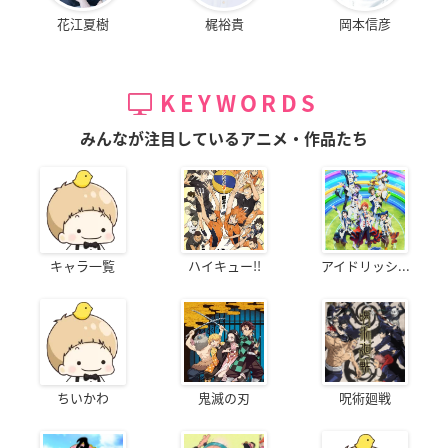
花江夏樹
梶裕貴
岡本信彦
KEYWORDS
みんなが注目しているアニメ・作品たち
キャラ一覧
ハイキュー!!
アイドリッシ...
ちいかわ
鬼滅の刃
呪術廻戦