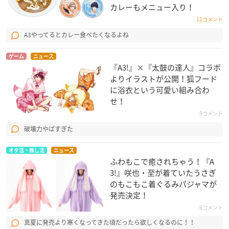
カレーもメニュー入り！
12コメント
A3やってるとカレー食べたくなるよね
ゲーム
ニュース
『A3!』×『太鼓の達人』コラボ
よりイラストが公開！狐フード
に浴衣という可愛い組み合わ
せ！
5コメント
破壊力やばすぎた
オタ活・推し活
ニュース
ふわもこで癒されちゃう！『A
3!』咲也・至が着ていたうさぎ
のもこもこ着ぐるみパジャマが
発売決定！
6コメント
真夏に発売より寒くなってきた頃だったら欲しくなるのに！！