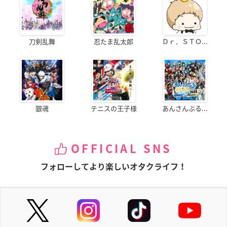
刀剣乱舞
忍たま乱太郎
Ｄｒ．ＳＴＯ...
銀魂
テニスの王子様
あんさんぶる...
OFFICIAL SNS
フォローしてより楽しいオタクライフ！