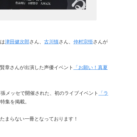
は
津田健次郎
さん、
古川慎
さん、
仲村宗悟
さんが
賢章さんが出演した声優イベント
「お願い！真夏
幕張メッセで開催された、初のライブイベント
「ラ
る特集を掲載。
たまらない一冊となっております！