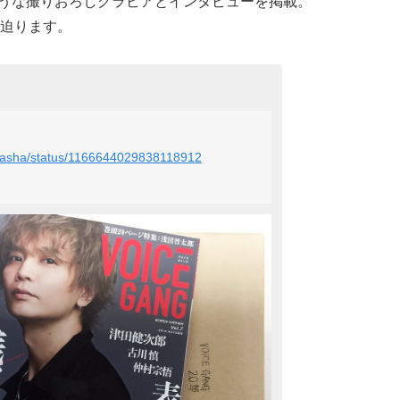
ような撮りおろしグラビアとインタビューを掲載。
迫ります。
ieigasha/status/1166644029838118912