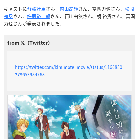
キャストに
斉藤壮馬
さん、
内山昂輝
さん、富園力也さん、
松岡
禎丞
さん、
梅原裕一郎
さん、石川由依さん、梶 裕貴さん、富園
力也さんが発表されました。
https://twitter.com/kimimote_movie/status/1166880
278653984768