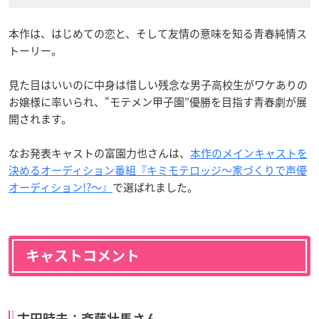
本作は、はじめての恋と、そして友情の意味を知る青春純情ス
トーリー。
見た目はいいのに中身は惜しい残念な男子高校生がワケありの
お嬢様に率いられ、“モテメン甲子園”優勝を目指す青春劇が展
開されます。
なお発表キャストの富園力也さんは、
本作のメインキャストを
決めるオーディション番組『キミモテロッジ〜家づくりで声優
オーディション!?〜』
で選ばれました。
キャストコメント
古田時夫：斉藤壮馬さん