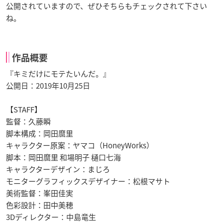
公開されていますので、ぜひそちらもチェックされて下さい
ね。
作品概要
『キミだけにモテたいんだ。』
公開日：2019年10月25日
【STAFF】
監督：久藤瞬
脚本構成：岡田麿里
キャラクター原案：ヤマコ（HoneyWorks）
脚本：岡田麿里 和場明子 樋口七海
キャラクターデザイン：まじろ
モニターグラフィックスデザイナー：松根マサト
美術監督：峯田佳実
色彩設計：田中美穂
3Dディレクター：中島竜生