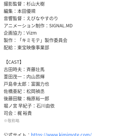
撮影監督：杉山大樹
編集：本田優規
音響監督：えびなやすのり
アニメーション制作：SIGNAL.MD
企画協力：Vizm
製作：「キミモテ」製作委員会
配給：東宝映像事業部
【CAST】
古田時夫：斉藤壮馬
葦田茂一：内山昂輝
戸島幸太郎：富園力也
佐橋亜紀：松岡禎丞
後藤田駿：梅原裕一郎
堀ノ宮 早紀子：石川由依
司会：梶 裕貴
※敬称略
公式サイト：
https://www.kimimote.com/