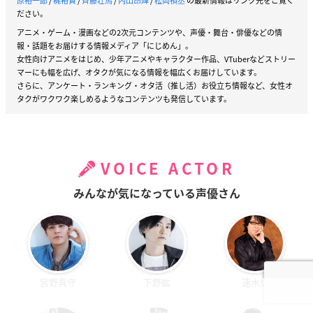
原裕一郎
/
梶裕貴
/
斉藤壮馬
/
内山昂輝
/
松岡禎丞
の最新情報はリンク先をご覧く
ださい。
アニメ・ゲーム・漫画などの2次元コンテンツや、声優・舞台・俳優などの情
報・話題をお届けする情報メディア「にじめん」。
女性向けアニメをはじめ、少年アニメやキャラクター作品、VTuberなどストリー
マーにも幅を広げ、オタクが気になる情報を幅広くお届けしています。
さらに、アンケート・ランキング・オタ活（推し活）お役立ち情報など、女性オ
タクがワクワク楽しめるようなコンテンツも発信しています。
VOICE ACTOR
みんなが気になっている声優さん
宮野真守
下野紘
速水奨