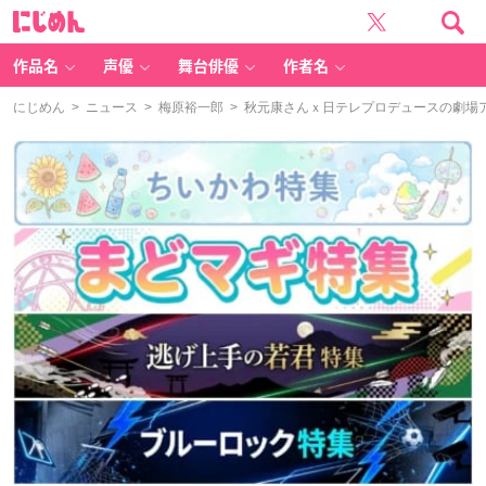
に
じ
め
ん
作品名
声優
舞台俳優
作者名
にじめん
>
ニュース
>
梅原裕一郎
> 秋元康さんｘ日テレプロデュースの劇場