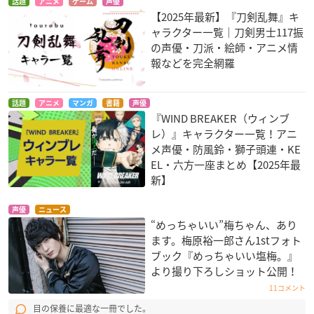
話題
アニメ
ゲーム
声優
【2025年最新】『刀剣乱舞』キ
ャラクター一覧｜刀剣男士117振
の声優・刀派・絵師・アニメ情
報などを完全網羅
話題
アニメ
マンガ
書籍
声優
『WIND BREAKER（ウィンブ
レ）』キャラクター一覧！アニ
メ声優・防風鈴・獅子頭連・KE
EL・六方一座まとめ【2025年最
新】
声優
ニュース
“めっちゃいい”梅ちゃん、あり
ます。梅原裕一郎さん1stフォト
ブック『めっちゃいい塩梅。』
より撮り下ろしショット公開！
11コメント
目の保養に最適な一冊でした。