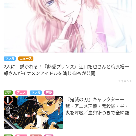
マンガ
ニュース
2人に口説かれる！『熱愛プリンス』江口拓也さんと梅原裕一
郎さんがイケメンアイドルを演じるPVが公開
2コメント
話題
アニメ
マンガ
声優
『鬼滅の刃』キャラクター一
覧・アニメ声優・鬼殺隊・柱・
鬼を呼吸／血鬼術つきで全網羅