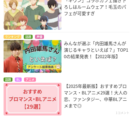
「ギヴン」コラボカフェ描き下
ろしはルームウェア！毛玉のパ
フェが可愛すぎ
ランキング
話題
声優
みんなが選ぶ「内田雄馬さんが
演じるキャラといえば？」TOP1
0の結果発表！【2022年版】
話題
BL
アニメ
【2025年最新版】おすすめブロ
マンス・BLアニメ29選！大人の
恋、ファンタジー、中華BLアニ
メまで◎
1コメント