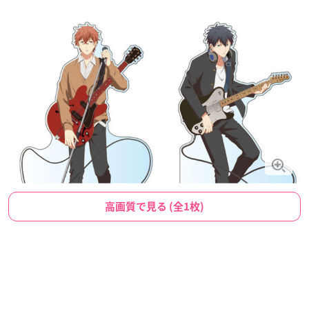
高画質で見る (全1枚)