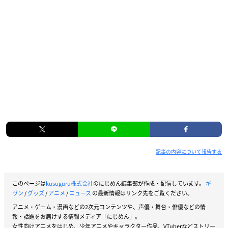
記事の内容について報告する
このページは
kusuguru株式会社
のにじめん編集部が作成・配信しています。
ギ
ヴン
/
グッズ
/
アニメ
/
ニュース
の最新情報はリンク先をご覧ください。
アニメ・ゲーム・漫画などの2次元コンテンツや、声優・舞台・俳優などの情
報・話題をお届けする情報メディア「にじめん」。
女性向けアニメをはじめ、少年アニメやキャラクター作品、VTuberなどストリー