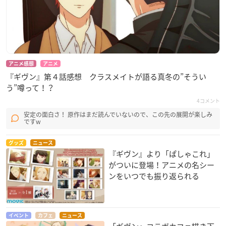
アニメ感想
アニメ
『ギヴン』第４話感想 クラスメイトが語る真冬の”そうい
う”噂って！？
4コメント
安定の面白さ！ 原作はまだ読んでいないので、この先の展開が楽しみ
ですw
グッズ
ニュース
『ギヴン』より「ぱしゃこれ」
がついに登場！アニメの名シー
ンをいつでも振り返られる
イベント
カフェ
ニュース