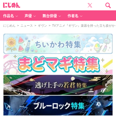
に
じ
め
ん
作品名
声優
舞台俳優
作者名
にじめん
>
ニュース
>
ギヴン
> TVアニメ『ギヴン』楽器を持った立ち姿が