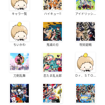
キャラ一覧
ハイキュー!!
アイドリッシ...
ちいかわ
鬼滅の刃
呪術廻戦
刀剣乱舞
忍たま乱太郎
Ｄｒ．ＳＴＯ...