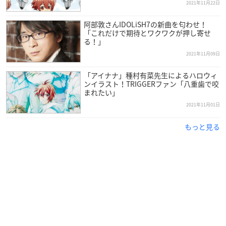
2021年11月22日
com/EzbpWlZVXo
— サンリオアニメストア公式 (@sanrioanist)
December 3,
阿部敦さんIDOLiSH7の新曲を匂わせ！
「これだけで期待とワクワクが押し寄せ
2021
る！」
2021年11月09日
先行予約の詳細はこちら✨
「アイナナ」種村有菜先生によるハロウィ
🌟先行予約：12月3日(金)～12月12日(日) 23:59
ンイラスト！TRIGGERファン「八重歯で咬
🌟URL：
https://t.co/QfEFdv9zCl
まれたい」
🌟発売日：1月下旬頃
2021年11月01日
確実に手に入れるにはご予約がおすすめです♪
もっと見る
ぜひご利用くださいませ❣
#アイナナ
#アニスト
pic.twitter.c
om/czITJAONDs
— サンリオアニメストア公式 (@sanrioanist)
December 3,
2021