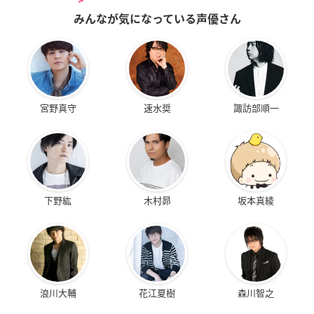
みんなが気になっている声優さん
宮野真守
速水奨
諏訪部順一
下野紘
木村昴
坂本真綾
浪川大輔
花江夏樹
森川智之