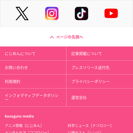
ページの先頭へ
にじめんについて
記事掲載について
お問い合わせ
プレスリリース送付先
利用規約
プライバシーポリシー
インフォマティブデータポリシ
運営会社
ー
kusuguru
media
アニメ情報［にじめん］
科学ニュース［ナゾロジー］
メンタルケア［ココロジー］
心理テスト［シンリ］