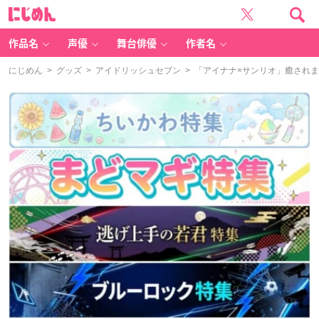
に
じ
め
ん
作品名
声優
舞台俳優
作者名
にじめん
>
グッズ
>
アイドリッシュセブン
> 「アイナナ×サンリオ」癒され