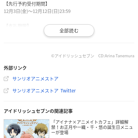
【先行予約受付期間】
12月3日(金)～12月12日(日)23:59
【支払期限】
2021年12月12日(日)23:59まで
【支払方法】
クレジットカード払い/銀行振り込み/コンビニ支払い/Paidy
©アイドリッシュセブン CD:Arina Tanemura
外部リンク
サンリオアニメストア
サンリオアニメストア Twitter
🎤新商品情報🎵
大人気「
アイドリッシュセブン
×
サンリオ
キャラクターズ」
の新商品が1月下旬に発売決定❣
アイドリッシュセブンの関連記事
なんとサンリオアニメストア《限定発売》です✨
「アイナナ×アニメイトカフェ」詳細解
ブラインド商品はBOX購入でコンプリート可能🙌💗
禁！お正月や一織・千・悠の誕生日メニュ
本日より先行予約も開始🛒
ーが登場
詳細はツリーをチェック🔎
#アイナナ
#アニスト
pic.twitter.