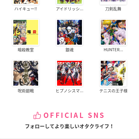
ハイキュー!!
アイドリッシ...
刀剣乱舞
暗殺教室
銀魂
HUNTER...
呪術廻戦
ヒプノシスマ...
テニスの王子様
OFFICIAL SNS
フォローしてより楽しいオタクライフ！