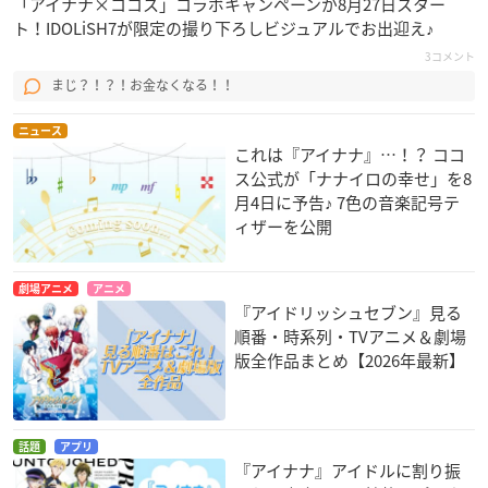
「アイナナ×ココス」コラボキャンペーンが8月27日スター
ト！IDOLiSH7が限定の撮り下ろしビジュアルでお出迎え♪
3コメント
まじ？！？！お金なくなる！！
ニュース
これは『アイナナ』…！？ ココ
ス公式が「ナナイロの幸せ」を8
月4日に予告♪ 7色の音楽記号テ
ィザーを公開
劇場アニメ
アニメ
『アイドリッシュセブン』見る
順番・時系列・TVアニメ＆劇場
版全作品まとめ【2026年最新】
話題
アプリ
『アイナナ』アイドルに割り振