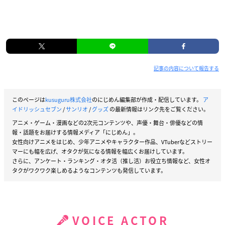
記事の内容について報告する
このページは
kusuguru株式会社
のにじめん編集部が作成・配信しています。
ア
イドリッシュセブン
/
サンリオ
/
グッズ
の最新情報はリンク先をご覧ください。
アニメ・ゲーム・漫画などの2次元コンテンツや、声優・舞台・俳優などの情
報・話題をお届けする情報メディア「にじめん」。
女性向けアニメをはじめ、少年アニメやキャラクター作品、VTuberなどストリー
マーにも幅を広げ、オタクが気になる情報を幅広くお届けしています。
さらに、アンケート・ランキング・オタ活（推し活）お役立ち情報など、女性オ
タクがワクワク楽しめるようなコンテンツも発信しています。
VOICE ACTOR