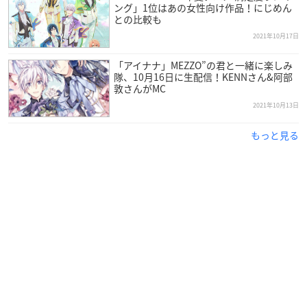
アニメイトで購入
楽天ブックスで購入
ング」1位はあの女性向け作品！にじめん
との比較も
2021年10月17日
通常盤：CD
「アイナナ」MEZZO”の君と一緒に楽しみ
アニメイトで購入
楽天ブックスで購入
隊、10月16日に生配信！KENNさん&阿部
敦さんがMC
2021年10月13日
【収録曲】
01. 未来絵
もっと見る
作詞：松藤量平 作曲・編曲：片山義美
02. miss you…
作詞：yozuca* 作曲・編曲：岡本健介
03. 雨
作詞：Shogo 作曲：Shogo・早川博隆 編曲：早川博隆
04. 甘さひかえめ
作詞：安藤紗々 作曲・編曲：渡辺未来
05. カレイドスコープ
作詞：安藤紗々 作曲：MIKOTO 編曲：大沢圭一
06. 恋のかけら