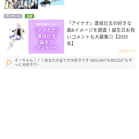
アンケート
話題
『アイナナ』逢坂壮五の好きな
曲&イメージを調査！誕生日お祝
いコメントも大募集◎【2025
年】
15コメント
そーちゃん！！！あなたの全てが大好きです IDOLiSH7もMEZZO"もず
っと大好きで…