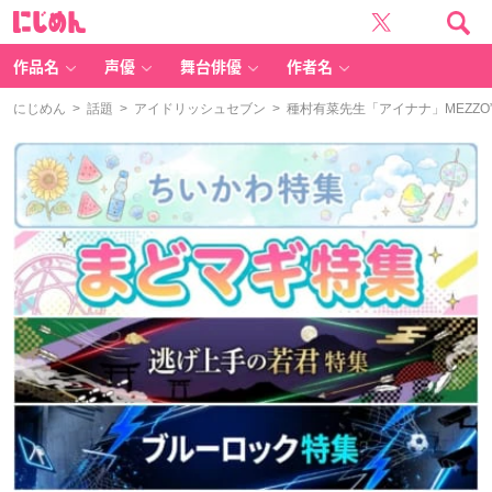
に
じ
め
ん
作品名
声優
舞台俳優
作者名
にじめん
>
話題
>
アイドリッシュセブン
> 種村有菜先生「アイナナ」MEZZ