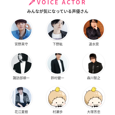
VOICE ACTOR
みんなが気になっている声優さん
宮野真守
下野紘
速水奨
諏訪部順一
鈴村健一
森川智之
花江夏樹
村瀬歩
大塚芳忠