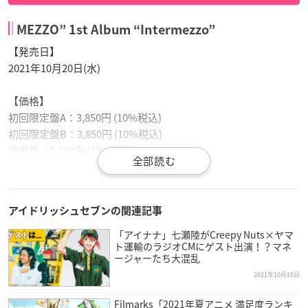
MEZZO” 1st Album “Intermezzo”
【発売日】
2021年10月20日(水)
【価格】
初回限定盤A：3,850円 (10%税込)
初回限定盤B：3,850円 (10%税込)
通常盤：3,300円 (10%税込)
【商品仕様】
初回限定盤A：CD / ダウンロードカード (新曲1 環ソロver. 収録)
アイドリッシュセブンの関連記事
アニメイトで購入
楽天ブックスで購入
「アイナナ」七瀬陸がCreepy Nuts×ヤマ
ト運輸のラジオCMにゲスト出演！？マネ
ージャーたち大混乱
初回限定盤B：CD / ダウンロードカード (新曲1 壮五ソロver. 収
2021年10月19日
録)
Filmarks「2021年夏アニメ 満足度ランキ