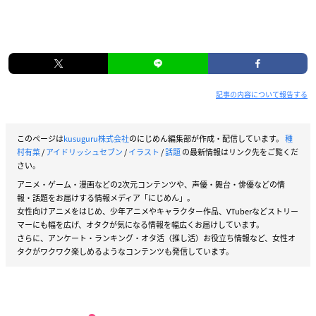
記事の内容について報告する
このページは
kusuguru株式会社
のにじめん編集部が作成・配信しています。
種
村有菜
/
アイドリッシュセブン
/
イラスト
/
話題
の最新情報はリンク先をご覧くだ
さい。
アニメ・ゲーム・漫画などの2次元コンテンツや、声優・舞台・俳優などの情
報・話題をお届けする情報メディア「にじめん」。
女性向けアニメをはじめ、少年アニメやキャラクター作品、VTuberなどストリー
マーにも幅を広げ、オタクが気になる情報を幅広くお届けしています。
さらに、アンケート・ランキング・オタ活（推し活）お役立ち情報など、女性オ
タクがワクワク楽しめるようなコンテンツも発信しています。