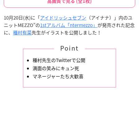
高画質で見る (全1枚)
10月20日(水)に「
アイドリッシュセブン
（アイナナ）」内のユ
ニットMEZZO”の
1stアルバム「ntermezzo」
が発売された記念
に、
種村有菜
先生がイラストを公開しました！
Point
種村先生のTwitterで公開
満面の笑みにキュン死
マネージャーたち大歓喜