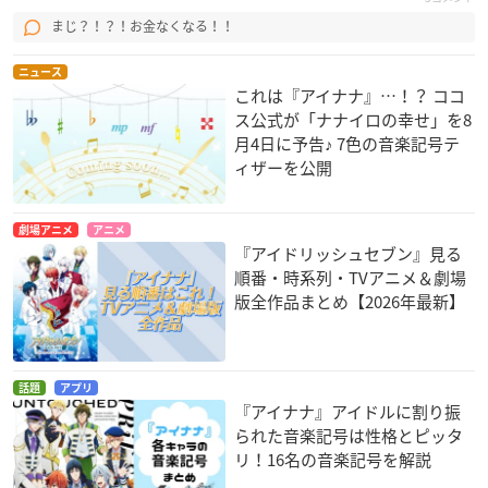
まじ？！？！お金なくなる！！
ニュース
これは『アイナナ』…！？ ココ
ス公式が「ナナイロの幸せ」を8
月4日に予告♪ 7色の音楽記号テ
ィザーを公開
劇場アニメ
アニメ
『アイドリッシュセブン』見る
順番・時系列・TVアニメ＆劇場
版全作品まとめ【2026年最新】
話題
アプリ
『アイナナ』アイドルに割り振
られた音楽記号は性格とピッタ
リ！16名の音楽記号を解説