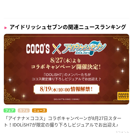
作詞：真崎エリカ 作曲・編曲：山田竜平
07. 月明かりイルミネイト
作詞：真崎エリカ 作曲・編曲：KAY
08. Tears Over ～この星の君と～
アイドリッシュセブンの関連ニュースランキング
作詞：松藤量平 作曲：さかいゆう 編曲：Renato Iwai
09. Dear Butterfly
作詞：真崎エリカ 作曲・編曲：渡邉俊彦
10. Forever Note
作詞：Saku 作曲：叶人・八巻俊介 編曲：八巻俊介
フェア
カフェ
ニュース
「アイナナ×ココス」コラボキャンペーンが8月27日スター
ト！IDOLiSH7が限定の撮り下ろしビジュアルでお出迎え♪
3コメント