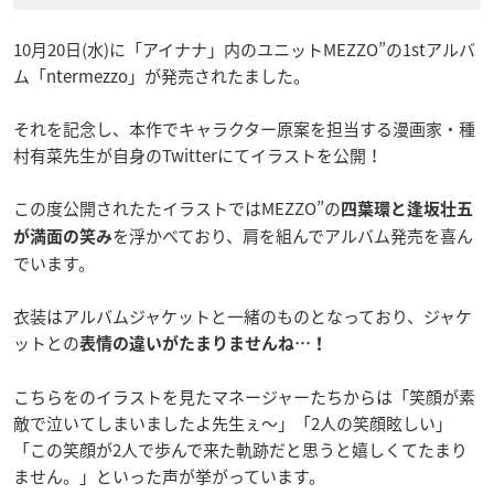
10月20日(水)に「アイナナ」内のユニットMEZZO”の1stアルバ
ム「ntermezzo」が発売されたました。
それを記念し、本作でキャラクター原案を担当する漫画家・種
村有菜先生が自身のTwitterにてイラストを公開！
この度公開されたたイラストではMEZZO”の
四葉環と逢坂壮五
を浮かべており、肩を組んでアルバム発売を喜ん
が満面の笑み
でいます。
衣装はアルバムジャケットと一緒のものとなっており、ジャケ
ットとの
表情の違いがたまりませんね…！
こちらをのイラストを見たマネージャーたちからは「笑顔が素
敵で泣いてしまいましたよ先生ぇ～」「2人の笑顔眩しい」
「この笑顔が2人で歩んで来た軌跡だと思うと嬉しくてたまり
ません。」といった声が挙がっています。