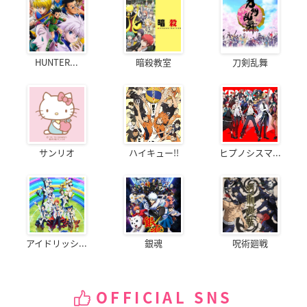
HUNTER...
暗殺教室
刀剣乱舞
サンリオ
ハイキュー!!
ヒプノシスマ...
アイドリッシ...
銀魂
呪術廻戦
OFFICIAL SNS