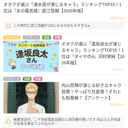
オタクが選ぶ「速水奨が演じるキャラ」ランキングTOP10！1
位は『炎の蜃気楼』直江信綱【2026年版】
14コメント
この時代に直江信綱が1位になるのおもろすぎるw
ランキング
アンケート
話題
声優
オタクが選ぶ「逢坂良太が演じ
るキャラ」ランキングTOP10！1
位は『ダイヤのA』沢村栄純【20
26年版】
2コメント
アンケート
話題
声優
内山昂輝が演じる好きなキャラ
投票！やっぱり月島蛍？それと
も狗巻棘？【アンケート】
18コメント
絶賛放送中、二十世紀電氣目録の三添洋輔が熱いです 内山さんが自身
が出来る事全てぶち込んだ…