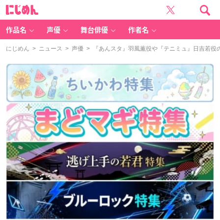
に
じ
め
ん
作品名
声優
舞台俳優
作者名
にじめん
>
ニュース
>
声優
> 『あんスタ』羽風薫役や『テニミュ』日吉若役