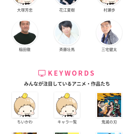
大塚芳忠
花江夏樹
村瀬歩
稲田徹
斉藤壮馬
三宅健太
KEYWORDS
みんなが注目しているアニメ・作品たち
ちいかわ
キャラ一覧
鬼滅の刃