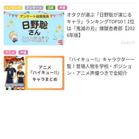
ランキング
アンケート
話題
声優
オタクが選ぶ「日野聡が演じる
キャラ」ランキングTOP10！1位
は『鬼滅の刃』煉󠄁獄杏寿郎【202
6年版】
2コメント
アニメ
声優
『ハイキュー!!』キャラクター一
覧！登場人物を学校・ポジショ
ン・アニメ声優つきで全紹介