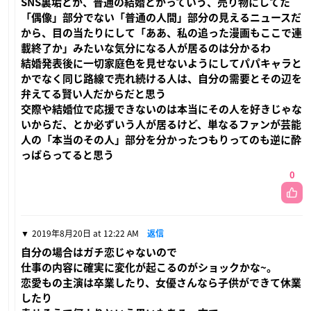
SNS裏垢とか、普通の結婚とかっていう、売り物にしてた
「偶像」部分でない「普通の人間」部分の見えるニュースだ
から、目の当たりにして「ああ、私の追った漫画もここで連
載終了か」みたいな気分になる人が居るのは分かるわ
結婚発表後に一切家庭色を見せないようにしてパパキャラと
かでなく同じ路線で売れ続ける人は、自分の需要とその辺を
弁えてる賢い人だからだと思う
交際や結婚位で応援できないのは本当にその人を好きじゃな
いからだ、とか必ずいう人が居るけど、単なるファンが芸能
人の「本当のその人」部分を分かったつもりってのも逆に酔
っぱらってると思う
0
2019年8月20日 at 12:22 AM
返信
自分の場合はガチ恋じゃないので
仕事の内容に確実に変化が起こるのがショックかな~。
恋愛もの主演は卒業したり、女優さんなら子供ができて休業
したり