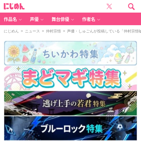
に
じ
め
ん
作品名
声優
舞台俳優
作者名
にじめん
>
ニュース
>
仲村宗悟
> 声優・しゅごんが投稿している「仲村宗悟嘘絵