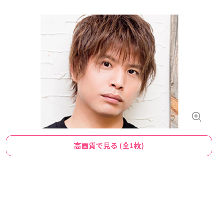
高画質で見る (全1枚)