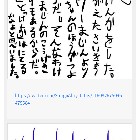
https://twitter.com/ShugoAbc/status/1160826750961
475584