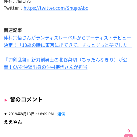
仲村宗悟さん
Twitter：
https://twitter.com/ShugoAbc
関連記事
仲村宗悟さんがランティスレーベルからアーティストデビュー
決定！「18歳の時に東京に出てきて、ずっとずっと夢でした」
『刀剣乱舞』新刀剣男士の北谷菜切（ちゃたんなきり）が公
開！CVを沖縄出身の仲村宗悟さんが担当
皆のコメント
2019年8月13日 at 8:09 PM
返信
ええやん
0