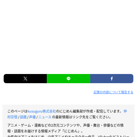
記事の内容について報告する
このページは
kusuguru株式会社
のにじめん編集部が作成・配信しています。
仲
村宗悟
/
話題
/
声優
/
ニュース
の最新情報はリンク先をご覧ください。
アニメ・ゲーム・漫画などの2次元コンテンツや、声優・舞台・俳優などの情
報・話題をお届けする情報メディア「にじめん」。
女性向けアニメをはじめ、少年アニメやキャラクター作品、VTuberなどストリー