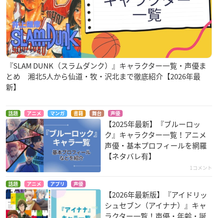
『SLAM DUNK（スラムダンク）』キャラクター一覧・声優ま
とめ 湘北5人から仙道・牧・沢北まで徹底紹介【2026年最
新】
話題
アニメ
マンガ
書籍
舞台
声優
【2025年最新】『ブルーロッ
ク』キャラクター一覧！アニメ
声優・基本プロフィールを網羅
【ネタバレ有】
1コメント
話題
アニメ
アプリ
声優
【2026年最新版】『アイドリッ
シュセブン（アイナナ）』キャ
ラクター一覧！声優・年齢・誕