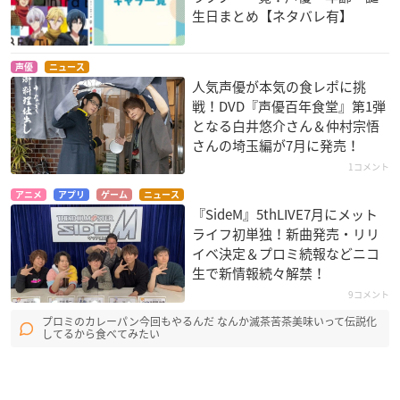
生日まとめ【ネタバレ有】
声優
ニュース
人気声優が本気の食レポに挑
戦！DVD『声優百年食堂』第1弾
となる白井悠介さん＆仲村宗悟
さんの埼玉編が7月に発売！
1コメント
アニメ
アプリ
ゲーム
ニュース
『SideM』5thLIVE7月にメット
ライフ初単独！新曲発売・リリ
イベ決定＆プロミ続報などニコ
生で新情報続々解禁！
9コメント
プロミのカレーパン今回もやるんだ なんか滅茶苦茶美味いって伝説化
してるから食べてみたい