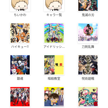
ちいかわ
キャラ一覧
鬼滅の刃
ハイキュー!!
アイドリッシ...
刀剣乱舞
銀魂
暗殺教室
呪術廻戦