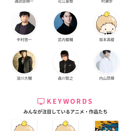
諏訪部順一
花江夏樹
村瀬歩
中村悠一
武内駿輔
坂本真綾
浪川大輔
森川智之
内山昂輝
KEYWORDS
みんなが注目しているアニメ・作品たち