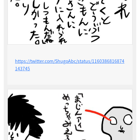
https://twitter.com/ShugoAbc/status/1160386816874
143745